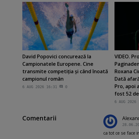
David Popovici concurează la
VIDEO. Pro
Campionatele Europene. Cine
Paginadem
transmite competiţia şi când înoată
Roxana Ci
campionul român
Dată afară
Pro, apoi 
6 AUG 2026 16:31
0
fost 52 de
6 AUG 2026 
Comentarii
Alexan
28.06.2
ca tot ce se face 