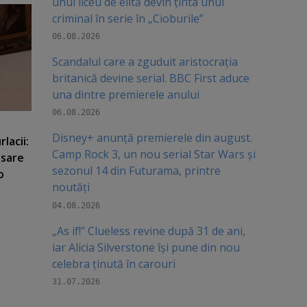
unui liceu de elită devin ținta unui
criminal în serie în „Cioburile”
06.08.2026
Scandalul care a zguduit aristocrația
britanică devine serial. BBC First aduce
una dintre premierele anului
06.08.2026
Disney+ anunță premierele din august.
lacii:
Camp Rock 3, un nou serial Star Wars și
nsare
sezonul 14 din Futurama, printre
o
noutăți
04.08.2026
„As if!” Clueless revine după 31 de ani,
iar Alicia Silverstone își pune din nou
celebra ținută în carouri
31.07.2026