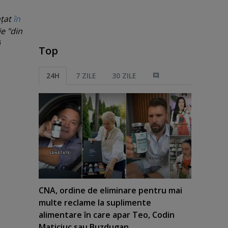
nţat
în
e "
din
ă
Top
24H
7 ZILE
30 ZILE
CNA, ordine de eliminare pentru mai
multe reclame la suplimente
alimentare în care apar Teo, Codin
Maticiuc sau Buzdugan