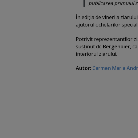
publicarea primului z
În ediţia de vineri a ziarulu
ajutorul ochelarilor special
Potrivit reprezentantilor zi
susţinut de
Bergenbier
, c
interiorul ziarului.
Autor:
Carmen Maria And