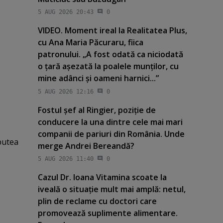
5 AUG 2026 20:43
0
VIDEO. Moment ireal la Realitatea Plus,
cu Ana Maria Păcuraru, fiica
patronului. „A fost odată ca niciodată
o ţară aşezată la poalele munţilor, cu
mine adânci şi oameni harnici...”
5 AUG 2026 12:16
0
Fostul şef al Ringier, poziţie de
conducere la una dintre cele mai mari
companii de pariuri din România. Unde
putea
merge Andrei Bereandă?
5 AUG 2026 11:40
0
Cazul Dr. Ioana Vitamina scoate la
iveală o situaţie mult mai amplă: netul,
plin de reclame cu doctori care
promovează suplimente alimentare.