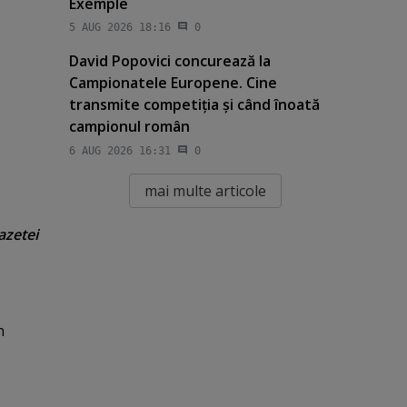
Exemple
5 AUG 2026 18:16
0
David Popovici concurează la
Campionatele Europene. Cine
transmite competiţia şi când înoată
campionul român
6 AUG 2026 16:31
0
mai multe articole
azetei
n