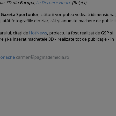
iar 3D din
Europa
,
Le Dernere Heure
(Belgia).
i
Gazeta Sporturilor
, cititorii vor putea vedea tridimensional
i, atât fotografiile din ziar, cât şi anumite machete de publicit
arului, citaţi de
HotNews
, proiectul a fost realizat de
GSP
şi
are şi-a înserat machetele 3D - realizate tot de publicaţie - în
ronache
carmen
paginademedia.ro