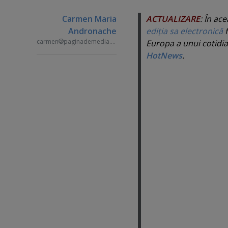
Carmen Maria
ACTUALIZARE
: În ac
Andronache
ediţia sa electronică
f
carmen
paginademedia.ro
Europa a unui cotidia
HotNews
.