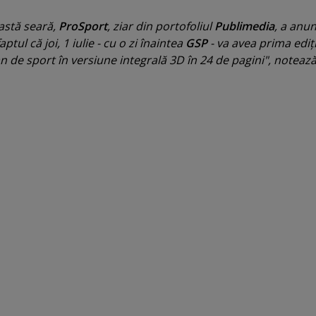
eastă seară,
ProSport
, ziar din portofoliul
Publimedia
, a anu
aptul că joi, 1 iulie - cu o zi înaintea
GSP
- va avea prima ediţi
n de sport în versiune integrală 3D în 24 de pagini
", noteaz