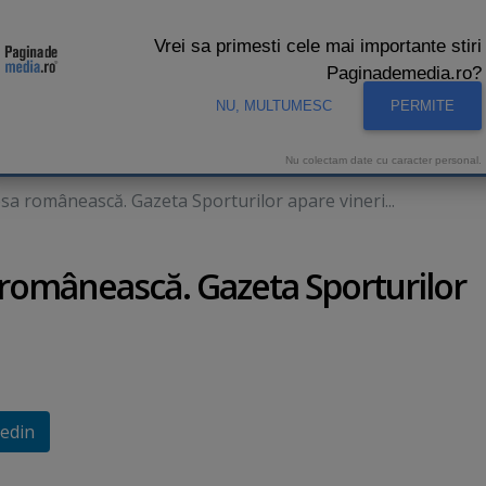
Vrei sa primesti cele mai importante stiri
Paginademedia.ro?
NU, MULTUMESC
PERMITE
CNA
INTERVIURI VIDEO
STUDIO VIDEO
AUDIENTE 
Nu colectam date cu caracter personal.
sa românească. Gazeta Sporturilor apare vineri...
 românească. Gazeta Sporturilor
edin