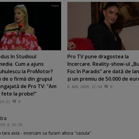
dus în Studioul
Pro TV pune dragostea la
edia. Cum a ajuns
încercare. Reality-show-ul „Bur
uhulescu la ProMotor?
Foc în Paradis” are dată de la
 de o firmă din grupul
şi un premiu de 50.000 de eur
angajată de Pro TV: "Am
6 AUG 2026 12:54
0
 fete la probe!"
14:21
0
dra
010 @ 16:10
in tara asta - incercam sa furam altora "caciula"