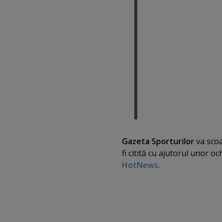
Gazeta Sporturilor
va scoa
fi citită cu ajutorul unor
och
HotNews
.