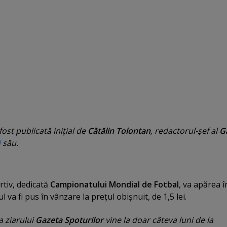
ost publicată iniţial de
Cătălin Tolontan
, redactorul-şef al
G
l
său.
rtiv, dedicată
Campionatului Mondial de Fotbal
, va apărea î
 va fi pus în vânzare la preţul obişnuit, de 1,5 lei.
a ziarului
Gazeta Spoturilor
vine la doar câteva luni de la