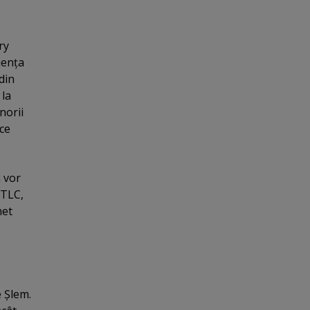
ry
ienţa
din
 la
norii
ce
 vor
 TLC,
net
e Şlem.