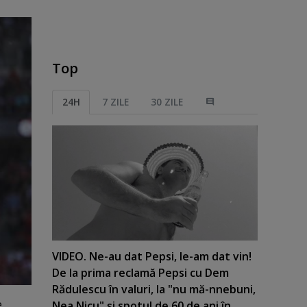
Top
24H
7 ZILE
30 ZILE
VIDEO. Ne-au dat Pepsi, le-am dat vin!
De la prima reclamă Pepsi cu Dem
Rădulescu în valuri, la "nu mă-nnebuni,
e
Nea Nicu" şi spotul de 60 de ani în