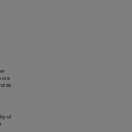
ier
a ora
and de
by-ul
u