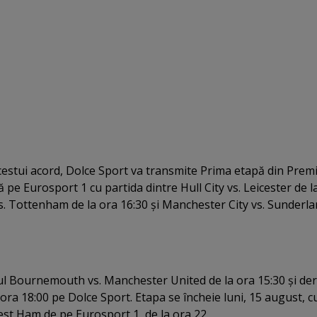
estui acord, Dolce Sport va transmite Prima etapă din Prem
e Eurosport 1 cu partida dintre Hull City vs. Leicester de l
s. Tottenham de la ora 16:30 şi Manchester City vs. Sunderl
ul Bournemouth vs. Manchester United de la ora 15:30 şi der
 ora 18:00 pe Dolce Sport. Etapa se încheie luni, 15 august, c
est Ham de pe Eurosport 1, de la ora 22.