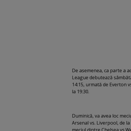
De asemenea, ca parte a ac
League debutează sâmbătă p
14:15, urmată de Everton v
la 19:30.
Duminică, va avea loc meci
Arsenal vs. Liverpool, de la
meciul dintre Chelsea vs.W