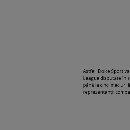
Astfel, Dolce Sport va
League disputate în zi
până la cinci meciuri î
reprezentanţii compan