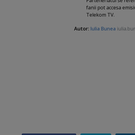
Parteneriatul se refer
fanii pot accesa emisi
Telekom TV.
Autor:
Iulia Bunea
iulia.bu