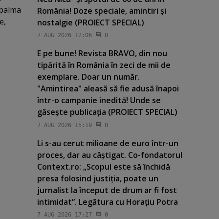
 palma
România! Doze speciale, amintiri şi
e,
nostalgie (PROIECT SPECIAL)
7 AUG 2026 12:06
0
E pe bune! Revista BRAVO, din nou
tipărită în România în zeci de mii de
exemplare. Doar un număr.
"Amintirea" aleasă să fie adusă înapoi
într-o campanie inedită! Unde se
găseşte publicaţia (PROIECT SPECIAL)
7 AUG 2026 15:19
0
Li s-au cerut milioane de euro într-un
proces, dar au câştigat. Co-fondatorul
Context.ro: „Scopul este să închidă
presa folosind justiţia, poate un
jurnalist la început de drum ar fi fost
intimidat”. Legătura cu Horaţiu Potra
7 AUG 2026 17:27
0