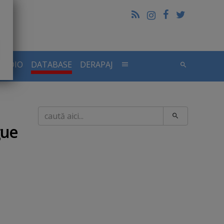
RADIO
DATABASE
DERAPAJ
Caută
gue