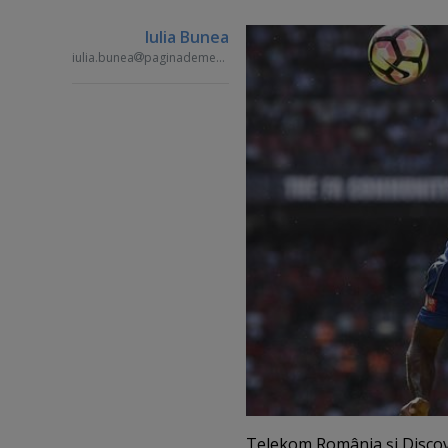
Iulia Bunea
iulia.bunea
paginademedia.ro
Telekom România şi Discove