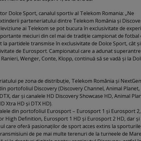
tor Dolce Sport, canalul sportiv al Telekom Romania: „Ne
tinderii parteneriatului dintre Telekom România şi Discove
eleviziune ai Telekom se pot bucura în exclusivitate de exper
mportante meciuri din cel mai de tradiţie campionat de fotbal 
 la partidele transmise în exclusivitate de Dolce Sport, cât şi
usivitate de Eurosport. Campionatul care a adunat superantre
Ranieri, Wenger, Conte, Klopp, continuă să se vadă şi la Dol
iatului pe zona de distribuţie, Telekom România şi NextGen
e din portofoliul Discovery (Discovery Channel, Animal Planet,
, DTX, dar şi canalele HD Discovery Showcase HD, Animal Pla
ID Xtra HD şi DTX HD).
alele din portofoliul Eurosport – Eurosport 1 şi Eurosport 2,
lor High Definition, Eurosport 1 HD şi Eurosport 2 HD, dar şi
ul care oferă pasionaţilor de sport acces extins la sporturile
 transmisiuni de pe mai multe terenuri de la turneele de Mar