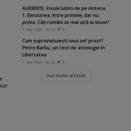
AUDIENŢE. Insula Iubirii de pe Antena
1. Emisiunea, între primele, dar nu
prima. Câţi români se mai uită la show?
7 AUG 2026 19:13
0
Cum supravieţuieşti unui şef prost?
Petre Barbu, un text de antologie în
Libertatea
7 AUG 2026 14:06
0
mai multe articole
te
nţat