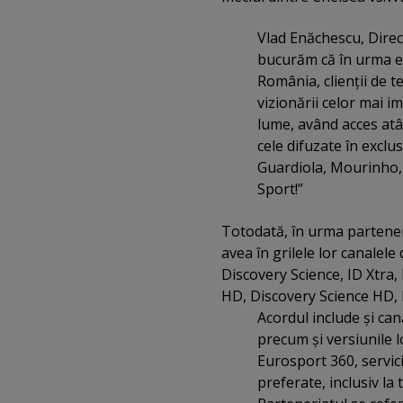
Vlad Enăchescu, Direc
bucurăm că în urma ex
România, clienţii de t
vizionării celor mai i
lume, având acces atât
cele difuzate în excl
Guardiola, Mourinho, 
Sport!”
Totodată, în urma partener
avea în grilele lor canalel
Discovery Science, ID Xtra
HD, Discovery Science HD, 
Acordul include şi can
precum şi versiunile 
Eurosport 360, servici
preferate, inclusiv la