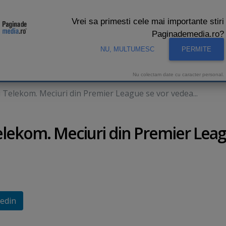
Vrei sa primesti cele mai importante stiri
Paginademedia.ro?
NU, MULTUMESC
PERMITE
CNA
INTERVIURI VIDEO
STUDIO VIDEO
AUDIENTE 
Nu colectam date cu caracter personal.
u Telekom. Meciuri din Premier League se vor vedea...
Telekom. Meciuri din Premier Lea
edin