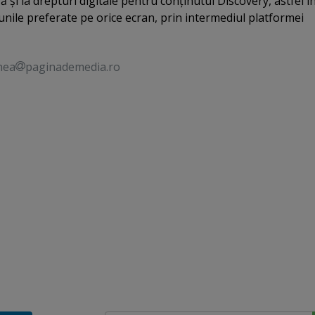
ă şi la drepturi digitale pentru conţinutul Discovery, astfel î
unile preferate pe orice ecran, prin intermediul platformei
nea
paginademedia.ro