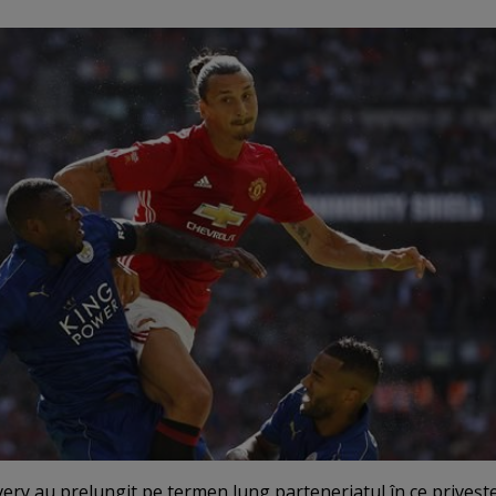
ry au prelungit pe termen lung parteneriatul în ce priveşt