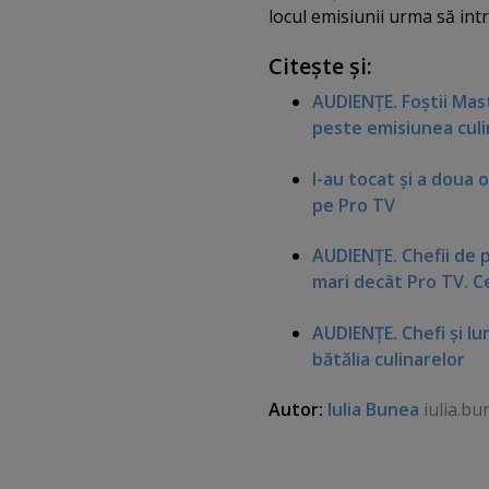
locul emisiunii urma să int
Citeşte şi:
AUDIENŢE. Foştii Mast
peste emisiunea culi
I-au tocat şi a doua 
pe Pro TV
AUDIENŢE. Chefii de 
mari decât Pro TV. C
AUDIENŢE. Chefi şi lu
bătălia culinarelor
Autor:
Iulia Bunea
iulia.bu