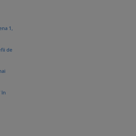
ena 1,
fii de
mai
 în