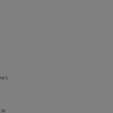
na 1,
ă
 în