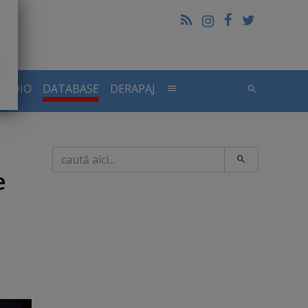
RADIO
DATABASE
DERAPAJ
Caută
e