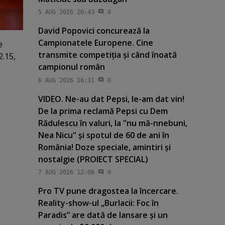
5 AUG 2026 20:43
0
David Popovici concurează la
Campionatele Europene. Cine
e
transmite competiţia şi când înoată
2.15,
campionul român
6 AUG 2026 16:31
0
VIDEO. Ne-au dat Pepsi, le-am dat vin!
De la prima reclamă Pepsi cu Dem
Rădulescu în valuri, la "nu mă-nnebuni,
Nea Nicu" şi spotul de 60 de ani în
România! Doze speciale, amintiri şi
nostalgie (PROIECT SPECIAL)
7 AUG 2026 12:06
0
Pro TV pune dragostea la încercare.
Reality-show-ul „Burlacii: Foc în
Paradis” are dată de lansare şi un