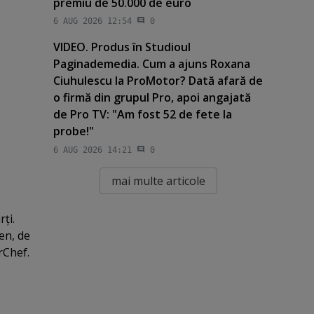
premiu de 50.000 de euro
6 AUG 2026 12:54
0
VIDEO. Produs în Studioul
Paginademedia. Cum a ajuns Roxana
Ciuhulescu la ProMotor? Dată afară de
o firmă din grupul Pro, apoi angajată
de Pro TV: "Am fost 52 de fete la
probe!"
6 AUG 2026 14:21
0
mai multe articole
ţi.
en, de
rChef.