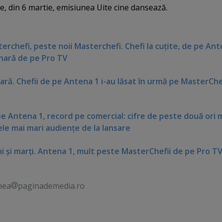
re, din 6 martie, emisiunea Uite cine dansează.
erchefi, peste noii Masterchefi. Chefi la cuţite, de pe Ant
nară de pe Pro TV
oară. Chefii de pe Antena 1 i-au lăsat în urmă pe MasterChe
pe Antena 1, record pe comercial: cifre de peste două ori 
ele mai mari audienţe de la lansare
ni şi marţi. Antena 1, mult peste MasterChefii de pe Pro TV
nea
paginademedia.ro