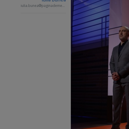
iulia.bunea
paginademedia.ro