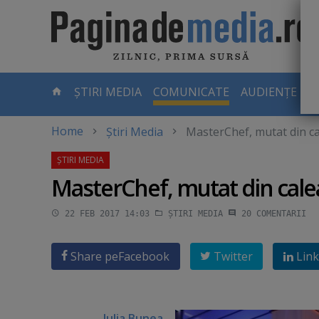
Skip
to
main
content
-
ȘTIRI MEDIA
COMUNICATE
AUDIENȚE TV
PAGINA
CURENTĂ
Home
Știri Media
MasterChef, mutat din cale
MasterChef, mutat din calea 
22 FEB 2017 14:03
ȘTIRI MEDIA
20
COMENTARII
Share pe
Facebook
Twitter
Link
Iulia Bunea