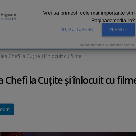
Vrei sa primesti cele mai importante stiri
Paginademedia.ro?
NU, MULTUMESC
PERMITE
CNA
INTERVIURI VIDEO
STUDIO VIDEO
AUDIENTE 
Nu colectam date cu caracter personal.
a Chefi la Cuţite şi înlocuit cu filme
Chefi la Cuţite şi înlocuit cu film
edin