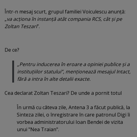
Într-n mesaj scurt, grupul familiei Voiculescu anunţă:
„
va acţiona în instanţă atât compania RCS, cât şi pe
Zoltan Teszari
”.
De ce?
„Pentru inducerea în eroare a opiniei publice şi a
instituţiilor statului”, menţionează mesajul Intact,
fără a intra în alte detalii exacte.
Cea declarat Zoltan Teszari? De unde a pornit totul
În urmă cu câteva zile, Antena 3 a făcut publică, la
Sinteza zilei, o înregistrare în care patronul Digi îi
vorbea administratorului Ioan Bendei de vizita
unui "Nea Traian".