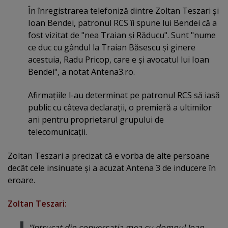
În înregistrarea telefoniză dintre Zoltan Teszari şi
Ioan Bendei, patronul RCS îi spune lui Bendei că a
fost vizitat de "nea Traian şi Răducu". Sunt "nume
ce duc cu gândul la Traian Băsescu şi ginere
acestuia, Radu Pricop, care e şi avocatul lui Ioan
Bendei", a notat Antena3.ro.
Afirmaţiile l-au determinat pe patronul RCS să iasă
public cu câteva declaraţii, o premieră a ultimilor
ani pentru proprietarul grupului de
telecomunicaţii.
Zoltan Teszari a precizat că e vorba de alte persoane
decât cele insinuate şi a acuzat Antena 3 de inducere în
eroare.
Zoltan Teszari:
"Intrucat din conversatia mea cu domnul Ioan