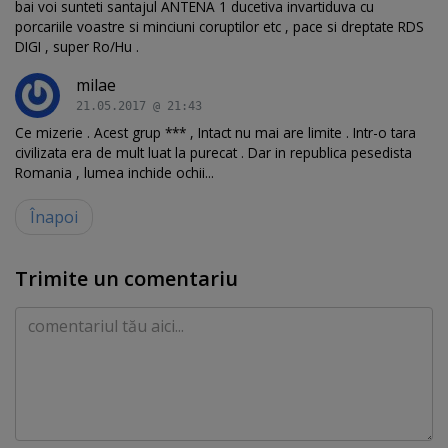
bai voi sunteti santajul ANTENA 1 ducetiva invartiduva cu
porcariile voastre si minciuni coruptilor etc , pace si dreptate RDS
DIGI , super Ro/Hu .
milae
21.05.2017 @ 21:43
Ce mizerie . Acest grup *** , Intact nu mai are limite . Intr-o tara
civilizata era de mult luat la purecat . Dar in republica pesedista
Romania , lumea inchide ochii...
Înapoi
Trimite un comentariu
Comentariu