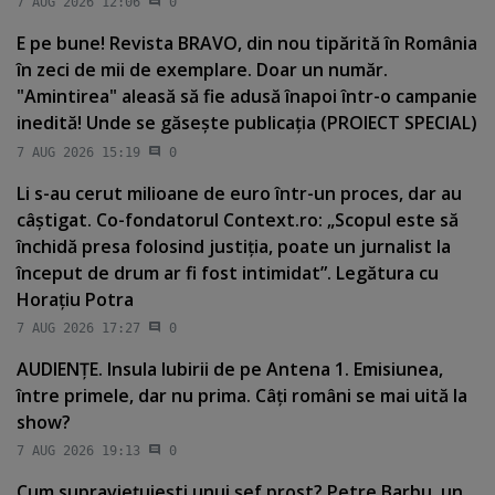
7 AUG 2026 12:06
0
E pe bune! Revista BRAVO, din nou tipărită în România
în zeci de mii de exemplare. Doar un număr.
"Amintirea" aleasă să fie adusă înapoi într-o campanie
inedită! Unde se găseşte publicaţia (PROIECT SPECIAL)
7 AUG 2026 15:19
0
Li s-au cerut milioane de euro într-un proces, dar au
câştigat. Co-fondatorul Context.ro: „Scopul este să
închidă presa folosind justiţia, poate un jurnalist la
început de drum ar fi fost intimidat”. Legătura cu
Horaţiu Potra
7 AUG 2026 17:27
0
AUDIENŢE. Insula Iubirii de pe Antena 1. Emisiunea,
între primele, dar nu prima. Câţi români se mai uită la
show?
7 AUG 2026 19:13
0
Cum supravieţuieşti unui şef prost? Petre Barbu, un