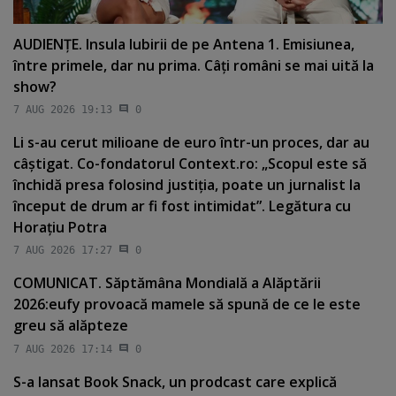
AUDIENŢE. Insula Iubirii de pe Antena 1. Emisiunea,
între primele, dar nu prima. Câţi români se mai uită la
show?
7 AUG 2026 19:13
0
Li s-au cerut milioane de euro într-un proces, dar au
câştigat. Co-fondatorul Context.ro: „Scopul este să
închidă presa folosind justiţia, poate un jurnalist la
început de drum ar fi fost intimidat”. Legătura cu
Horaţiu Potra
7 AUG 2026 17:27
0
COMUNICAT. Săptămâna Mondială a Alăptării
2026:eufy provoacă mamele să spună de ce le este
greu să alăpteze
7 AUG 2026 17:14
0
S-a lansat Book Snack, un prodcast care explică