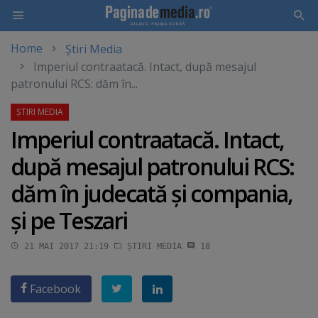
Home
Știri Media
Skip
Imperiul contraatacă. Intact, după mesajul
to
patronului RCS: dăm în...
main
content
Imperiul contraatacă. Intact,
după mesajul patronului RCS:
dăm în judecată şi compania,
şi pe Teszari
21 MAI 2017 21:19
ȘTIRI MEDIA
18
Facebook