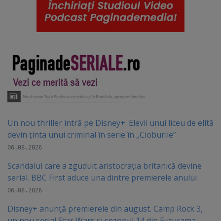
Un nou thriller intră pe Disney+. Elevii unui liceu de elită
devin ținta unui criminal în serie în „Cioburile”
06.08.2026
Scandalul care a zguduit aristocrația britanică devine
serial. BBC First aduce una dintre premierele anului
06.08.2026
Disney+ anunță premierele din august. Camp Rock 3,
un nou serial Star Wars și sezonul 14 din Futurama,