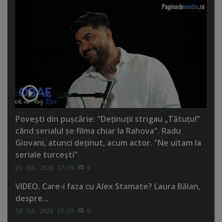
Poveşti din puşcărie: "Deţinuţii strigau „Tătuţu!”
când serialul se filma chiar la Rahova". Radu
Giovani, atunci deţinut, acum actor. "Ne uitam la
seriale turceşti"
21 IUL 2026 17:59
0
VIDEO. Care-i faza cu Alex Stamate? Laura Bălan,
despre...
18 IUL 2026 15:55
0