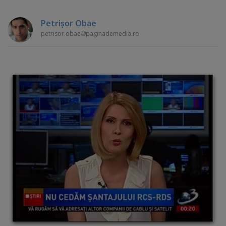
Petrişor Obae
petrisor.obae
paginademedia.ro