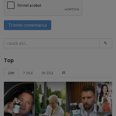
Trimite comentariul
Caută
Top
24H
7 ZILE
30 ZILE