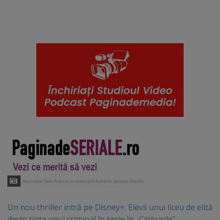
Un nou thriller intră pe Disney+. Elevii unui liceu de elită
devin ținta unui criminal în serie în „Cioburile”