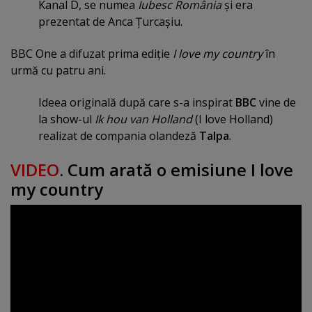
Kanal D, se numea
Iubesc România
şi era
prezentat de Anca Ţurcaşiu.
BBC One a difuzat prima ediţie
I love my country
în
urmă cu patru ani.
Ideea originală după care s-a inspirat
BBC
vine de
la show-ul
Ik hou van Holland
(I love Holland)
realizat de compania olandeză
Talpa
.
VIDEO
. Cum arată o emisiune I love
my country