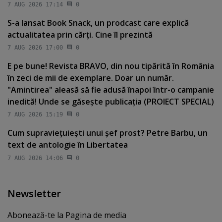
7 AUG 2026 17:14
0
S-a lansat Book Snack, un prodcast care explică
actualitatea prin cărţi. Cine îl prezintă
7 AUG 2026 17:00
0
E pe bune! Revista BRAVO, din nou tipărită în România
în zeci de mii de exemplare. Doar un număr.
"Amintirea" aleasă să fie adusă înapoi într-o campanie
inedită! Unde se găseşte publicaţia (PROIECT SPECIAL)
7 AUG 2026 15:19
0
Cum supravieţuieşti unui şef prost? Petre Barbu, un
text de antologie în Libertatea
7 AUG 2026 14:06
0
Newsletter
Abonează-te la Pagina de media