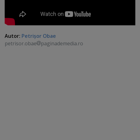
Autor:
Petrişor Obae
petrisor.obae
paginademedia.ro