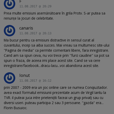
F
11.08.2017 @ 20:29
Prea multe emisiuni asemănătoare în grila Protv. S-ar putea sa
renunțe la Jocuri de celebritate.
canaris
11.08.2017 @ 20:13
Ma bucur pentru ca emisiuni distractive in sensul curat al
cuvantului, incep sa aiba succes. Mai vreau sa multumesc site-ului
''Pagina de media'' ca permite comentarii libere, fara inregistrare.
Cand am sa spun ceva, nu voi trece prin ''furci caudine'' sa pot sa
spun o fraza, de aceea imi place acest site. Cand se va cere
inregistrare/facebook...dracu-lacu...voi abandona acest site.
Ionut
11.08.2017 @ 16:12
prin 2007 - 2009 era un joc online care se numea Conqiuztador.
avea exact formatul emisiunii prezentate acum de Virgil Iantu la
TVR. il puteai juca intre prieteni(iti faceai un grup privat) sau cu
diversi useri. puteau participa 2 sau 3 persoane. ''gazda'' era...
Florin Busuioc.