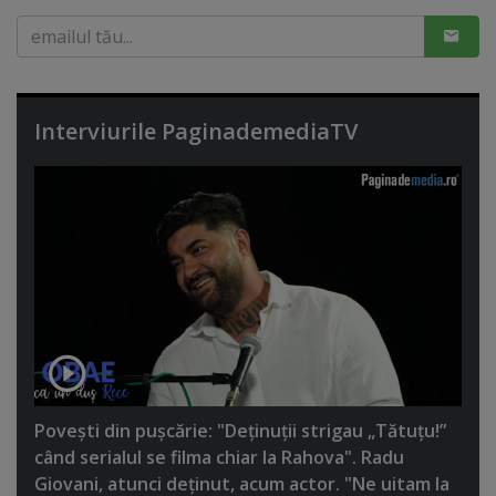
Interviurile PaginademediaTV
Poveşti din puşcărie: "Deţinuţii strigau „Tătuţu!”
când serialul se filma chiar la Rahova". Radu
Giovani, atunci deţinut, acum actor. "Ne uitam la