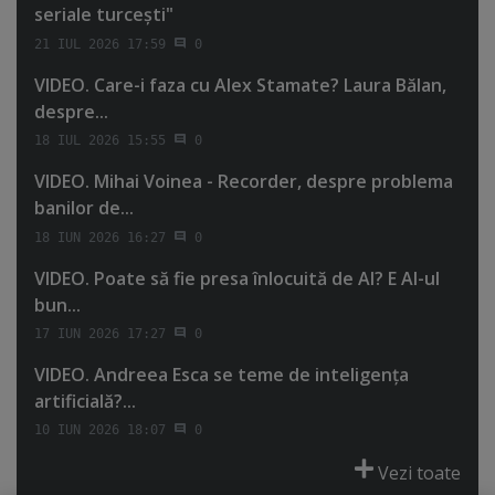
seriale turceşti"
21 IUL 2026 17:59
0
VIDEO. Care-i faza cu Alex Stamate? Laura Bălan,
despre...
18 IUL 2026 15:55
0
VIDEO. Mihai Voinea - Recorder, despre problema
banilor de...
18 IUN 2026 16:27
0
VIDEO. Poate să fie presa înlocuită de AI? E AI-ul
bun...
17 IUN 2026 17:27
0
VIDEO. Andreea Esca se teme de inteligenţa
artificială?...
10 IUN 2026 18:07
0
Vezi toate