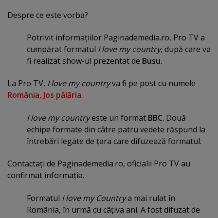
Despre ce este vorba?
Potrivit informaţiilor Paginademedia.ro, Pro TV a
cumpărat formatul
I love my country
, după care va
fi realizat show-ul prezentat de
Busu
.
La Pro TV,
I love my country
va fi pe post cu numele
România, Jos pălăria
.
I love my country
este un format
BBC
. Două
echipe formate din câtre patru vedete răspund la
întrebări legate de ţara care difuzează formatul.
Contactaţi de Paginademedia.ro, oficialii Pro TV
au
confirmat informaţia.
Formatul
I love my Country
a mai rulat în
România, în urmă cu câţiva ani. A fost difuzat de