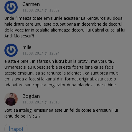
Carmen
11.08.2017 @ 13:52
Unde filmeaza toate emisiunile acestea? La Kentauros au doua
hale dintre care unul este ocupat pana in decembrie de decorul
de la Voce iar in cealalta alterneaza decorul lui Cabral cu cel al lui
Andi Moisescu?!
mile
11.08.2017 @ 12:24
e asta e bine , in sfarsit un lucru bun la protv , ma voi uita ,
urmaresc si eu iubesc serbia si este foarte bine ca se fac si
aceste emisiuni, sa se renunte la talentati , ca sunt prea multi,
emisiunea a fost si la kanal d in format original, asta este o
adapatare sau copie a englezilor dupa olandezi , dar e bine
Bogdan
11.08.2017 @ 12:15
Stati sa inteleg, emisiunea este un fel de copie a emisiunii lui
Iantu de pe TVR 2 ?
Înapoi