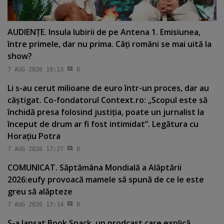
AUDIENŢE. Insula Iubirii de pe Antena 1. Emisiunea,
între primele, dar nu prima. Câţi români se mai uită la
show?
7 AUG 2026 19:13
0
Li s-au cerut milioane de euro într-un proces, dar au
câştigat. Co-fondatorul Context.ro: „Scopul este să
închidă presa folosind justiţia, poate un jurnalist la
început de drum ar fi fost intimidat”. Legătura cu
Horaţiu Potra
7 AUG 2026 17:27
0
COMUNICAT. Săptămâna Mondială a Alăptării
2026:eufy provoacă mamele să spună de ce le este
greu să alăpteze
7 AUG 2026 17:14
0
S-a lansat Book Snack, un prodcast care explică