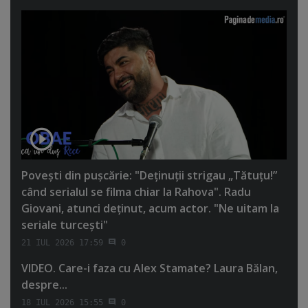
Poveşti din puşcărie: "Deţinuţii strigau „Tătuţu!”
când serialul se filma chiar la Rahova". Radu
Giovani, atunci deţinut, acum actor. "Ne uitam la
seriale turceşti"
21 IUL 2026 17:59
0
VIDEO. Care-i faza cu Alex Stamate? Laura Bălan,
despre...
18 IUL 2026 15:55
0