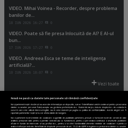
VIDEO. Mihai Voinea - Recorder, despre problema
banilor de...
18 IUN 2026 16:27
0
VIDEO. Poate să fie presa înlocuită de AI? E AI-ul
bun...
17 IUN 2026 17:27
0
VIDEO. Andreea Esca se teme de inteligenţa
artificială?...
10 IUN 2026 18:07
0
Vezi toate
Nouă ne pasă ca datele tale personale să rămână confidențiale
Noi și partenerii noștri stocăm și/sau accesăm informații pe un dispozitiv, cum ar fi identificatori unici în cookie-uri pentru procesarea
datelor cu caracter personal. Puteți accepta sau gestiona preferințele dvs. făcând clic mai jos, inclusiv dreptul dvs. de a obiecta în
cazul în care este utilizat interesul legitim sau în orice moment pe pagina cu politica de confidențialitate. Aceste alegeri vor fi
PRIMA PAGINĂ
POLITICA DE COLECTARE ACORD COOKIE
raportate partenerilor noștri și nu vor afecta datele de navigare.
POLITICA DE CONFIDENȚIALITATE
DESPRE SITE
ECHIPA
Noi si partenerii nostri (retelele de socializare si agentiile de publicitate partenere, precum si furnizorii nostri de servicii de date
analitice) prelucram date pentru a permite website-ului sa functioneze, pentru a personaliza continutul si anunturile publicitare
DESPRE MINE
JOBURI
CONTACT
ARHIVA
afisate in functie de interesele si/sau profilul dvs., pentru a va oferi functionalitati aferente retelelor de socializare si pentru a
analiza traficul pe website. Beneficiati de drepturile prevazute de art. 15-22 din GDPR in legatura cu prelucrarea datelor cu caracter