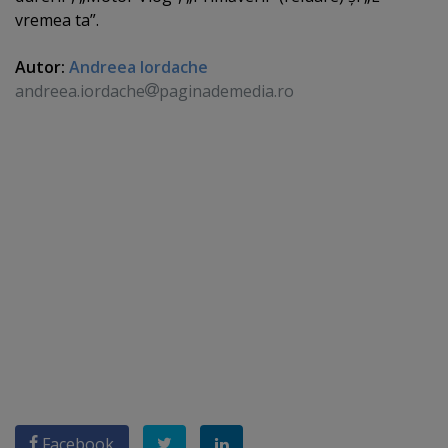
vremea ta”.
Autor:
Andreea Iordache
andreea.iordache
paginademedia.ro
Facebook