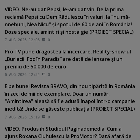
VIDEO. Ne-au dat Pepsi, le-am dat vin! De la prima
reclamă Pepsi cu Dem Rădulescu în valuri, la "nu mă-
nnebuni, Nea Nicu" şi spotul de 60 de ani în România!
Doze speciale, amintiri şi nostalgie (PROIECT SPECIAL)
7 AUG 2026 12:06
0
Pro TV pune dragostea la încercare. Reality-show-ul
„Burlacii: Foc în Paradis” are dată de lansare şi un
premiu de 50.000 de euro
6 AUG 2026 12:54
0
E pe bune! Revista BRAVO, din nou tipărită în România
în zeci de mii de exemplare. Doar un număr.
"Amintirea" aleasă să fie adusă înapoi într-o campanie
inedită! Unde se găseşte publicaţia (PROIECT SPECIAL)
7 AUG 2026 15:19
0
VIDEO. Produs în Studioul Paginademedia. Cum a
ajuns Roxana Ciuhulescu la ProMotor? Dată afară de