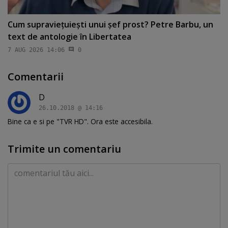
Cum supravieţuieşti unui şef prost? Petre Barbu, un
text de antologie în Libertatea
7 AUG 2026 14:06
0
Comentarii
D
26.10.2018 @ 14:16
Bine ca e si pe "TVR HD". Ora este accesibila.
Trimite un comentariu
Comentariu