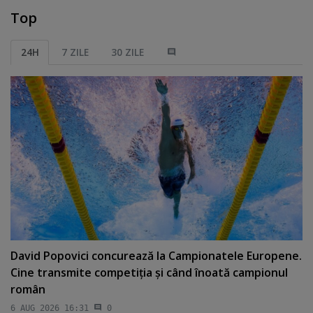
Top
24H
7 ZILE
30 ZILE
David Popovici concurează la Campionatele Europene.
Cine transmite competiţia şi când înoată campionul
român
6 AUG 2026 16:31
0