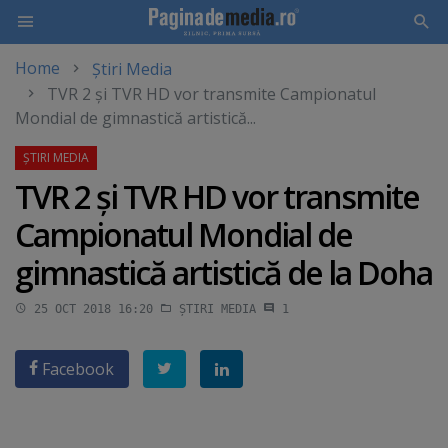
Home
Știri Media
Skip
TVR 2 şi TVR HD vor transmite Campionatul
to
Mondial de gimnastică artistică...
main
content
TVR 2 şi TVR HD vor transmite
Campionatul Mondial de
gimnastică artistică de la Doha
25 OCT 2018 16:20
ȘTIRI MEDIA
1
Facebook