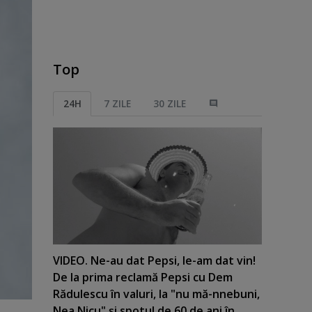
Top
24H
7 ZILE
30 ZILE
VIDEO. Ne-au dat Pepsi, le-am dat vin!
De la prima reclamă Pepsi cu Dem
Rădulescu în valuri, la "nu mă-nnebuni,
Nea Nicu" şi spotul de 60 de ani în