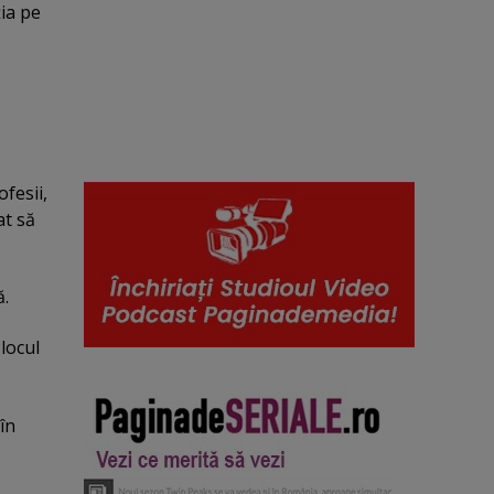
ţia pe
ofesii,
at să
ă.
locul
în