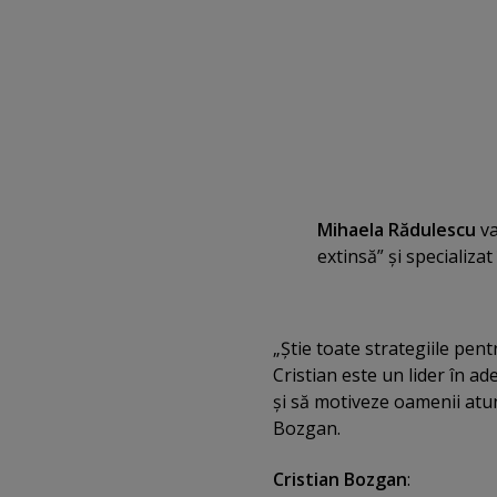
Mihaela Rădulescu
va
extinsă” şi specializat
„Ştie toate strategiile pen
Cristian este un lider în ad
şi să motiveze oamenii atu
Bozgan.
Cristian Bozgan
: