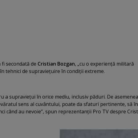
 fi secondată de
Cristian Bozgan
, „cu o experienţă militară
 în tehnici de supravieţuire în condiţii extreme.
tru a supravieţui în orice mediu, inclusiv păduri. De asemenea
evăratul sens al cuvântului, poate da sfaturi pertinente, să î
nci când au nevoie”, spun reprezentanţii Pro TV despre Cris