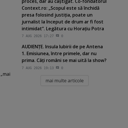
proces, dar au câştigat. Co-fondatorul
Context.ro: „Scopul este să închidă
presa folosind justiţia, poate un
jurnalist la început de drum ar fi fost
intimidat”. Legătura cu Horaţiu Potra
7 AUG 2026 17:27
0
AUDIENŢE. Insula Iubirii de pe Antena
1. Emisiunea, între primele, dar nu
prima. Câţi români se mai uită la show?
7 AUG 2026 19:13
0
 „mai
mai multe articole