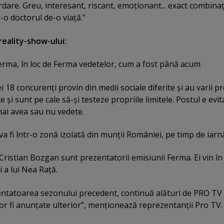
rdare. Greu, interesant, riscant, emoţionant... exact combina
o doctorul de-o viaţă.”
reality-show-ului:
rma, în loc de Ferma vedetelor, cum a fost până acum
 18 concurenţi provin din medii sociale diferite şi au varii pr
 şi sunt pe cale să-şi testeze propriile limitele. Postul e evit
ai avea sau nu vedete.
a fi într-o zonă izolată din munţii României, pe timp de iarn
ristian Bozgan sunt prezentatorii emisiunii Ferma. Ei vin în 
 a lui Nea Raţă.
ntatoarea sezonului precedent, continuă alături de PRO TV 
vor fi anunţate ulterior”, menţionează reprezentanţii Pro TV.