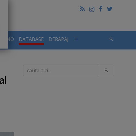
RADIO
DATABASE
DERAPAJ
Caută
al