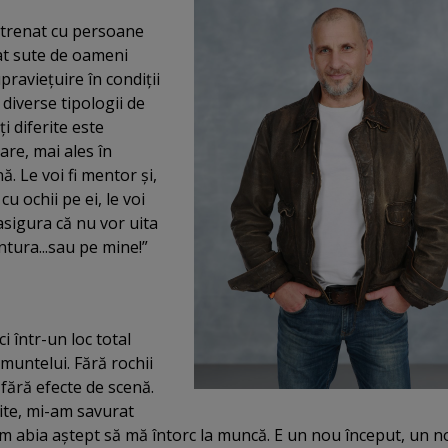
trenat cu persoane
at sute de oameni
pravieţuire în condiţii
 diverse tipologii de
i diferite este
re, mai ales în
nă. Le voi fi mentor şi,
 cu ochii pe ei, le voi
 asigura că nu vor uita
ntura...sau pe mine!”
ci într-un loc total
 muntelui. Fără rochii
 fără efecte de scenă.
ite, mi-am savurat
m abia aştept să mă întorc la muncă. E un nou început, un n