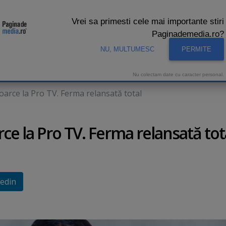
Vrei sa primesti cele mai importante stiri
Paginademedia.ro?
NU, MULTUMESC
PERMITE
CNA
INTERVIURI VIDEO
STUDIO VIDEO
AUDIENTE 
Nu colectam date cu caracter personal.
oarce la Pro TV. Ferma relansată total
ce la Pro TV. Ferma relansată tot
edin