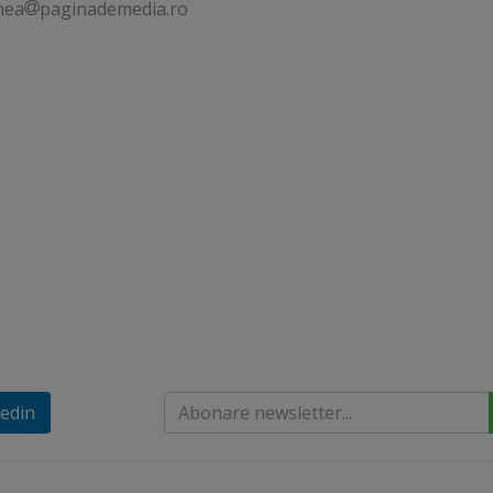
nea
paginademedia.ro
edin