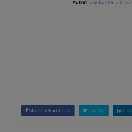
Autor:
Iulia Bunea
iulia.bu
Share pe
Facebook
Twitter
Link