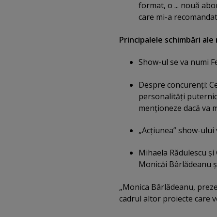
format, o ... nouă abo
care mi-a recomandat-
Principalele schimbări ale 
Show-ul se va numi Fe
Despre concurenţi: Cei
personalităţi puternice
menţioneze dacă va m
„Acţiunea” show-ului v
Mihaela Rădulescu şi C
Monicăi Bârlădeanu şi
„Monica Bârlădeanu, preze
cadrul altor proiecte care 