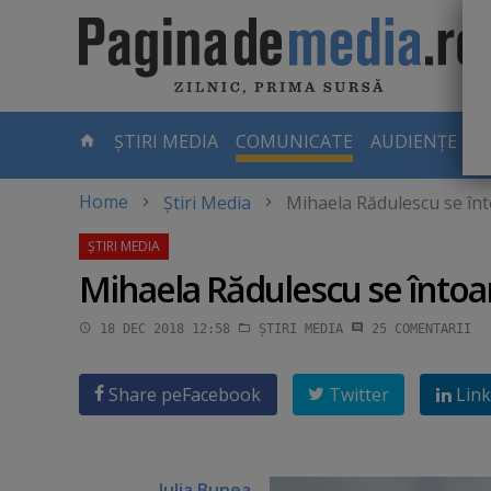
Skip
to
main
content
-
ȘTIRI MEDIA
COMUNICATE
AUDIENȚE TV
PAGINA
CURENTĂ
Home
Știri Media
Mihaela Rădulescu se înt
Mihaela Rădulescu se întoar
18 DEC 2018 12:58
ȘTIRI MEDIA
25
COMENTARII
Share pe
Facebook
Twitter
Link
Iulia Bunea