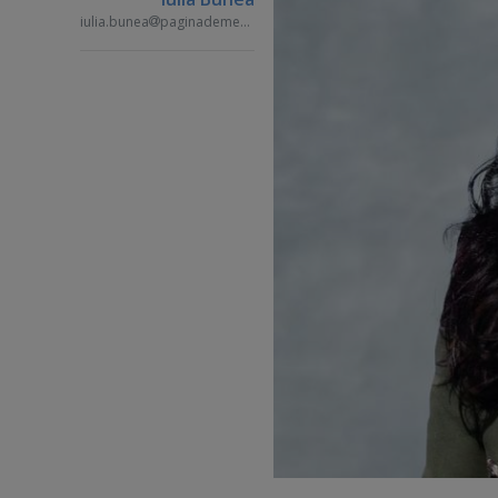
iulia.bunea
paginademedia.ro