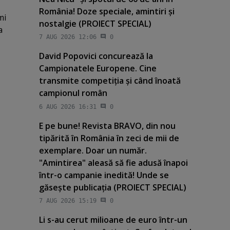
România! Doze speciale, amintiri şi
mi
nostalgie (PROIECT SPECIAL)
a
7 AUG 2026 12:06
0
David Popovici concurează la
Campionatele Europene. Cine
transmite competiţia şi când înoată
campionul român
6 AUG 2026 16:31
0
E pe bune! Revista BRAVO, din nou
tipărită în România în zeci de mii de
exemplare. Doar un număr.
"Amintirea" aleasă să fie adusă înapoi
într-o campanie inedită! Unde se
găseşte publicaţia (PROIECT SPECIAL)
7 AUG 2026 15:19
0
Li s-au cerut milioane de euro într-un