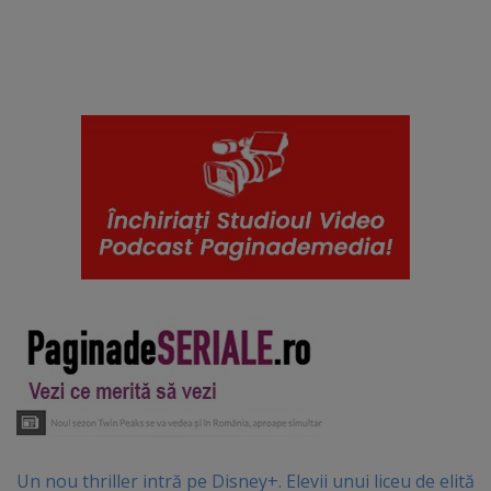
Un nou thriller intră pe Disney+. Elevii unui liceu de elită