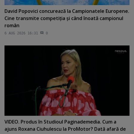
David Popovici concurează la Campionatele Europene.
Cine transmite competiţia şi când înoată campionul
român
6 AUG 2026 16:31
0
VIDEO. Produs în Studioul Paginademedia. Cum a
ajuns Roxana Ciuhulescu la ProMotor? Dată afară de