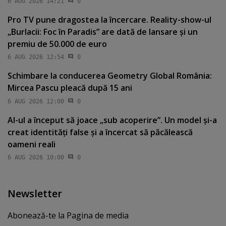
6 AUG 2026 14:21
0
Pro TV pune dragostea la încercare. Reality-show-ul
„Burlacii: Foc în Paradis” are dată de lansare şi un
premiu de 50.000 de euro
6 AUG 2026 12:54
0
Schimbare la conducerea Geometry Global România:
Mircea Pascu pleacă după 15 ani
6 AUG 2026 12:00
0
AI-ul a început să joace „sub acoperire”. Un model şi-a
creat identităţi false şi a încercat să păcălească
oameni reali
6 AUG 2026 10:00
0
Newsletter
Abonează-te la Pagina de media