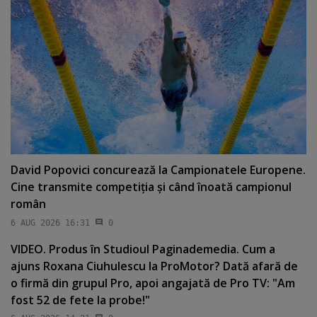
David Popovici concurează la Campionatele Europene.
Cine transmite competiţia şi când înoată campionul
român
6 AUG 2026 16:31
0
VIDEO. Produs în Studioul Paginademedia. Cum a
ajuns Roxana Ciuhulescu la ProMotor? Dată afară de
o firmă din grupul Pro, apoi angajată de Pro TV: "Am
fost 52 de fete la probe!"