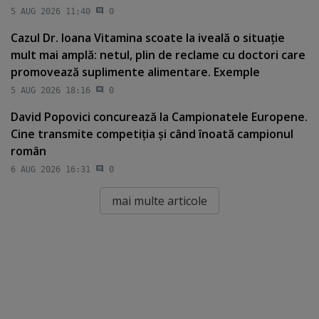
5 AUG 2026 11:40
0
Cazul Dr. Ioana Vitamina scoate la iveală o situaţie
mult mai amplă: netul, plin de reclame cu doctori care
promovează suplimente alimentare. Exemple
5 AUG 2026 18:16
0
David Popovici concurează la Campionatele Europene.
Cine transmite competiţia şi când înoată campionul
român
6 AUG 2026 16:31
0
mai multe articole