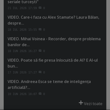
seriale turceşti"
21 IUL 2026 17:59
0
VIDEO. Care-i faza cu Alex Stamate? Laura Bălan,
despre...
18 IUL 2026 15:55
0
VIDEO. Mihai Voinea - Recorder, despre problema
banilor de...
18 IUN 2026 16:27
0
VIDEO. Poate să fie presa înlocuită de AI? E AI-ul
bun...
17 IUN 2026 17:27
0
VIDEO. Andreea Esca se teme de inteligenţa
artificială?...
10 IUN 2026 18:07
0
Vezi toate