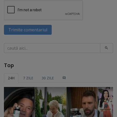
Trimite comentariul
Caută
Top
24H
7 ZILE
30 ZILE