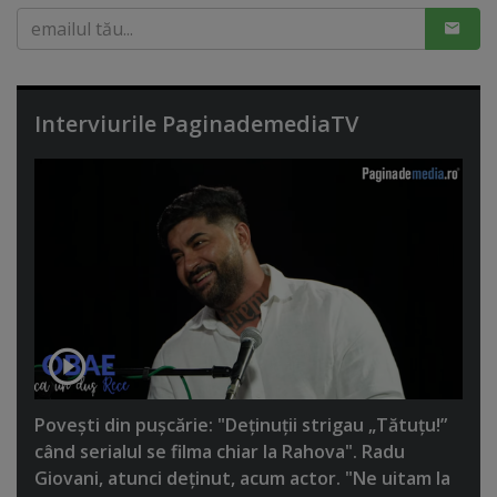
Interviurile PaginademediaTV
Poveşti din puşcărie: "Deţinuţii strigau „Tătuţu!”
când serialul se filma chiar la Rahova". Radu
Giovani, atunci deţinut, acum actor. "Ne uitam la