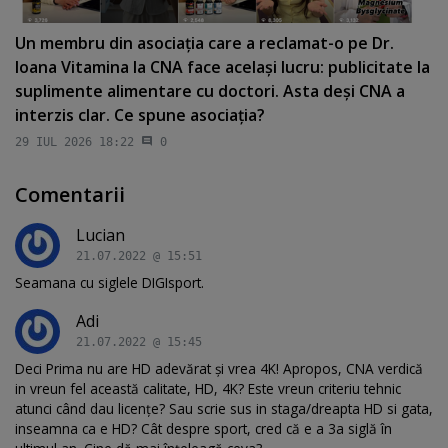
Un membru din asociaţia care a reclamat-o pe Dr.
Ioana Vitamina la CNA face acelaşi lucru: publicitate la
suplimente alimentare cu doctori. Asta deşi CNA a
interzis clar. Ce spune asociaţia?
29 IUL 2026 18:22
0
Comentarii
Lucian
21.07.2022 @ 15:51
Seamana cu siglele DIGIsport.
Adi
21.07.2022 @ 15:45
Deci Prima nu are HD adevărat și vrea 4K! Apropos, CNA verdică
in vreun fel această calitate, HD, 4K? Este vreun criteriu tehnic
atunci când dau licențe? Sau scrie sus in staga/dreapta HD si gata,
inseamna ca e HD? Cât despre sport, cred că e a 3a siglă în