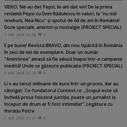
VIDEO. Ne-au dat Pepsi, le-am dat vin! De la prima
reclamă Pepsi cu Dem Rădulescu în valuri, la "nu mă-
nnebuni, Nea Nicu" şi spotul de 60 de ani în România!
Doze speciale, amintiri şi nostalgie (PROIECT SPECIAL)
7 AUG 2026 12:06
0
E pe bune! Revista BRAVO, din nou tipărită în România
în zeci de mii de exemplare. Doar un număr.
"Amintirea" aleasă să fie adusă înapoi într-o campanie
inedită! Unde se găseşte publicaţia (PROIECT SPECIAL)
7 AUG 2026 15:19
0
Li s-au cerut milioane de euro într-un proces, dar au
câştigat. Co-fondatorul Context.ro: „Scopul este să
închidă presa folosind justiţia, poate un jurnalist la
început de drum ar fi fost intimidat”. Legătura cu
Horaţiu Potra
7 AUG 2026 17:27
0