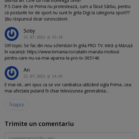
ultimul an. Cine dă mai înțeleagă ceva?
P.S Oare de ce Prima nu protestează, cum a făcut Sârbu, pentru
că posturile lor de sport nu sunt în grila Digi la categoria sport??
Știu răspunsul doar cunoscătorii.
Soby
21.07.2022 @ 15:16
Off-topic: Se fac din nou schimbări în grila PRO TV. Intră și Măruță
în vacanță: https://www.tvmania.ro/catalin-maruta-motivul-
pentru-care-nu-va-mai-aparea-la-pro-tv-365146
An
21.07.2022 @ 14:45
E mai ok...am spus ca se vor canibaliza utilizând sigla Prima...cea
mai afectata putand fii chiar televizunea generalista...
Înapoi
Trimite un comentariu
Comentariu