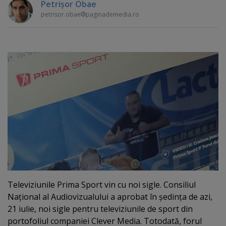
Petrişor Obae
petrisor.obae
paginademedia.ro
Televiziunile Prima Sport vin cu noi sigle. Consiliul
Naţional al Audiovizualului a aprobat în şedinţa de azi,
21 iulie, noi sigle pentru televiziunile de sport din
portofoliul companiei Clever Media. Totodată, forul