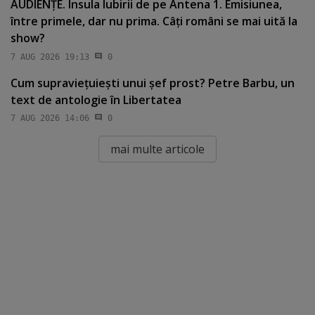
AUDIENŢE. Insula Iubirii de pe Antena 1. Emisiunea,
între primele, dar nu prima. Câţi români se mai uită la
show?
7 AUG 2026 19:13
0
Cum supravieţuieşti unui şef prost? Petre Barbu, un
text de antologie în Libertatea
7 AUG 2026 14:06
0
mai multe articole