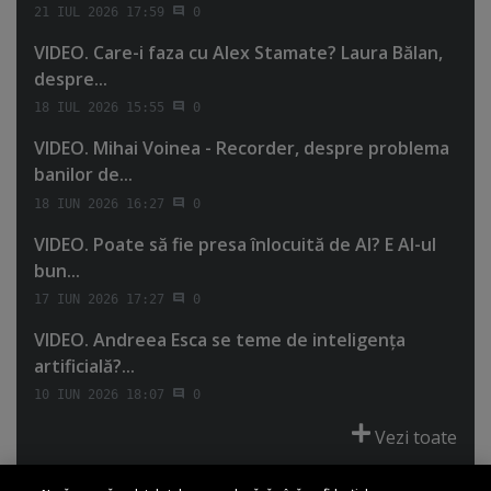
21 IUL 2026 17:59
0
VIDEO. Care-i faza cu Alex Stamate? Laura Bălan,
despre...
18 IUL 2026 15:55
0
VIDEO. Mihai Voinea - Recorder, despre problema
banilor de...
18 IUN 2026 16:27
0
VIDEO. Poate să fie presa înlocuită de AI? E AI-ul
bun...
17 IUN 2026 17:27
0
VIDEO. Andreea Esca se teme de inteligenţa
artificială?...
10 IUN 2026 18:07
0
Vezi toate