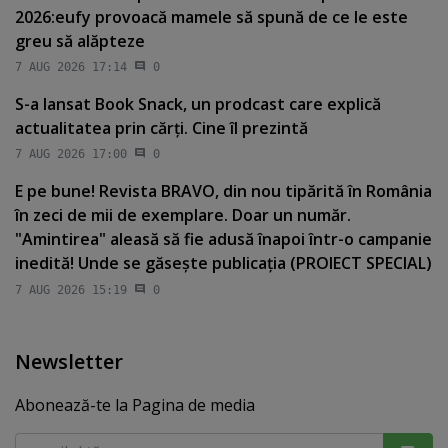
2026:eufy provoacă mamele să spună de ce le este
greu să alăpteze
7 AUG 2026 17:14
0
S-a lansat Book Snack, un prodcast care explică
actualitatea prin cărţi. Cine îl prezintă
7 AUG 2026 17:00
0
E pe bune! Revista BRAVO, din nou tipărită în România
în zeci de mii de exemplare. Doar un număr.
"Amintirea" aleasă să fie adusă înapoi într-o campanie
inedită! Unde se găseşte publicaţia (PROIECT SPECIAL)
7 AUG 2026 15:19
0
Newsletter
Abonează-te la Pagina de media