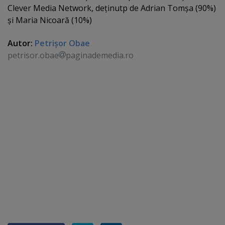
Clever Media Network, deţinutp de Adrian Tomşa (90%)
şi Maria Nicoară (10%)
Autor:
Petrişor Obae
petrisor.obae
paginademedia.ro