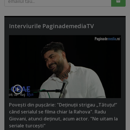
Interviurile PaginademediaTV
Poveşti din puşcărie: "Deţinuţii strigau „Tătuţu!”
când serialul se filma chiar la Rahova". Radu
Giovani, atunci deţinut, acum actor. "Ne uitam la
seriale turceşti"