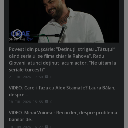
Poveşti din puşcărie: "Deţinuţii strigau „Tătuţu!”
când serialul se filma chiar la Rahova". Radu
Giovani, atunci deţinut, acum actor. "Ne uitam la
seriale turceşti"
21 IUL 2026 17:59
0
VIDEO. Care-i faza cu Alex Stamate? Laura Bălan,
despre...
18 IUL 2026 15:55
0
VIDEO. Mihai Voinea - Recorder, despre problema
banilor de...
18 IUN 2026 16:27
0