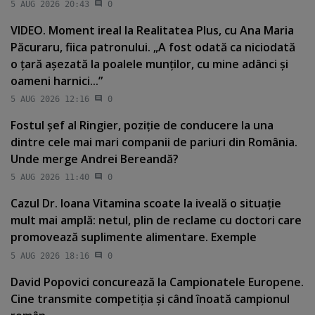
5 AUG 2026 20:43
0
VIDEO. Moment ireal la Realitatea Plus, cu Ana Maria
Păcuraru, fiica patronului. „A fost odată ca niciodată
o ţară aşezată la poalele munţilor, cu mine adânci şi
oameni harnici...”
5 AUG 2026 12:16
0
Fostul şef al Ringier, poziţie de conducere la una
dintre cele mai mari companii de pariuri din România.
Unde merge Andrei Bereandă?
5 AUG 2026 11:40
0
Cazul Dr. Ioana Vitamina scoate la iveală o situaţie
mult mai amplă: netul, plin de reclame cu doctori care
promovează suplimente alimentare. Exemple
5 AUG 2026 18:16
0
David Popovici concurează la Campionatele Europene.
Cine transmite competiţia şi când înoată campionul