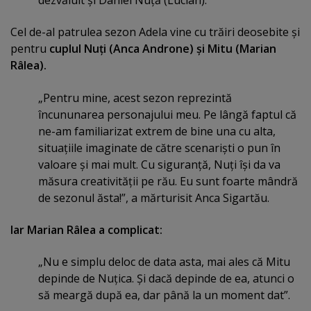
Cel de-al patrulea sezon Adela vine cu trăiri deosebite şi
pentru
cuplul Nuţi (Anca Androne) şi Mitu (Marian
Râlea).
„Pentru mine, acest sezon reprezintă
încununarea personajului meu. Pe lângă faptul că
ne-am familiarizat extrem de bine una cu alta,
situaţiile imaginate de către scenarişti o pun în
valoare şi mai mult. Cu siguranţă, Nuţi îşi da va
măsura creativităţii pe rău. Eu sunt foarte mândră
de sezonul ăsta!”, a mărturisit Anca Sigartău.
Iar Marian Râlea a complicat:
„Nu e simplu deloc de data asta, mai ales că Mitu
depinde de Nuţica. Şi dacă depinde de ea, atunci o
să meargă după ea, dar până la un moment dat”.