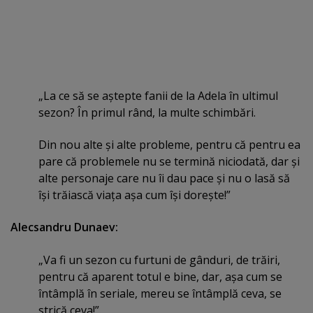
„La ce să se aştepte fanii de la Adela în ultimul
sezon? În primul rând, la multe schimbări.
Din nou alte şi alte probleme, pentru că pentru ea
pare că problemele nu se termină niciodată, dar şi
alte personaje care nu îi dau pace şi nu o lasă să
îşi trăiască viaţa aşa cum îşi doreşte!”
Alecsandru Dunaev:
„Va fi un sezon cu furtuni de gânduri, de trăiri,
pentru că aparent totul e bine, dar, aşa cum se
întâmplă în seriale, mereu se întâmplă ceva, se
strică ceva!”.