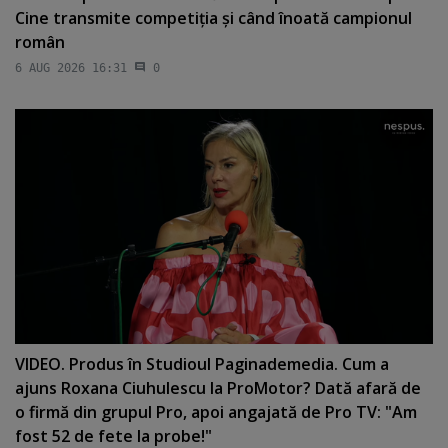
Cine transmite competiţia şi când înoată campionul
român
6 AUG 2026 16:31
0
VIDEO. Produs în Studioul Paginademedia. Cum a
ajuns Roxana Ciuhulescu la ProMotor? Dată afară de
o firmă din grupul Pro, apoi angajată de Pro TV: "Am
fost 52 de fete la probe!"