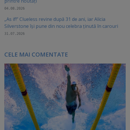
printre noutăți
04.08.2026
„As if!” Clueless revine după 31 de ani, iar Alicia
Silverstone își pune din nou celebra ținută în carouri
31.07.2026
CELE MAI COMENTATE