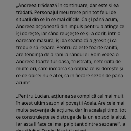
„Andreea trădează în continuare, dar este şi ea
trădată. Personajul meu trece prin tot felul de
situaţii din ce în ce mai dificile. Ca şi până acum,
Andreea acţionează din impuls pentru a atinge ce
îşi doreşte, iar când reuşeşte ce şi-a dorit, într-o
oarecare măsură, îşi dă seama că a greşit şi că
trebuie să repare. Pentru că este foarte rănită,
are tendinţa de a răni la rândul ei. Vom vedea o
Andreea foarte furioasă, frustrată, nefericită de
multe ori, care încearcă să obţină ce îşi doreşte şi
ce de obicei nu e al ei, ca în fiecare sezon de până
acum!”.
„Pentru Lucian, acţiunea se complică cel mai mult
în acest ultim sezon al poveştii Adela. Are cele mai
multe secvenţe de acţiune, dar în acealaşi timp, tot
ce construieşte se distruge de la un episod la altul.
Iar asta îl face cel mai palpitant dintre sezoane!”, a
dezvăluit şi Daniel Nuţă (Lucian).