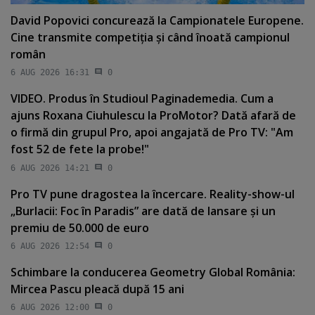
David Popovici concurează la Campionatele Europene.
Cine transmite competiţia şi când înoată campionul
român
6 AUG 2026 16:31
0
VIDEO. Produs în Studioul Paginademedia. Cum a
ajuns Roxana Ciuhulescu la ProMotor? Dată afară de
o firmă din grupul Pro, apoi angajată de Pro TV: "Am
fost 52 de fete la probe!"
6 AUG 2026 14:21
0
Pro TV pune dragostea la încercare. Reality-show-ul
„Burlacii: Foc în Paradis” are dată de lansare şi un
premiu de 50.000 de euro
6 AUG 2026 12:54
0
Schimbare la conducerea Geometry Global România:
Mircea Pascu pleacă după 15 ani
6 AUG 2026 12:00
0