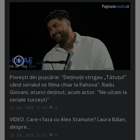
Poveşti din puşcărie: "Deţinuţii strigau „Tătuţu!”
când serialul se filma chiar la Rahova". Radu
Giovani, atunci deţinut, acum actor. "Ne uitam la
seriale turceşti"
21 IUL 2026 17:59
0
VIDEO. Care-i faza cu Alex Stamate? Laura Bălan,
despre...
18 IUL 2026 15:55
0