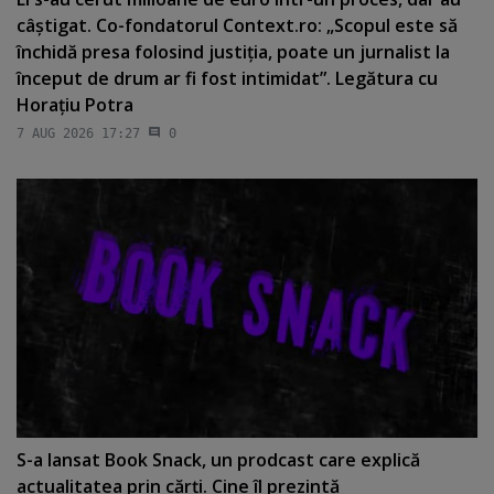
câştigat. Co-fondatorul Context.ro: „Scopul este să
închidă presa folosind justiţia, poate un jurnalist la
început de drum ar fi fost intimidat”. Legătura cu
Horaţiu Potra
7 AUG 2026 17:27
0
S-a lansat Book Snack, un prodcast care explică
actualitatea prin cărţi. Cine îl prezintă