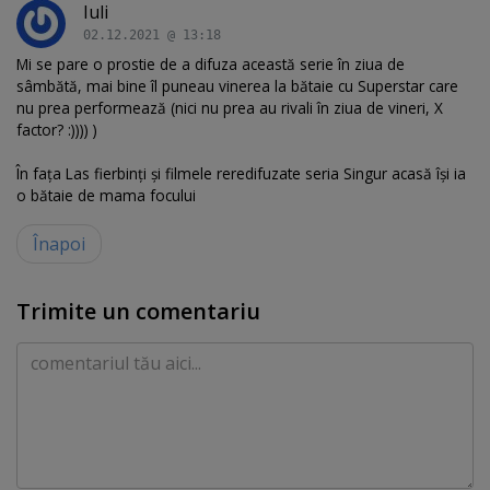
Iuli
02.12.2021 @ 13:18
Mi se pare o prostie de a difuza această serie în ziua de
sâmbătă, mai bine îl puneau vinerea la bătaie cu Superstar care
nu prea performează (nici nu prea au rivali în ziua de vineri, X
factor? :)))) )
În fața Las fierbinți și filmele reredifuzate seria Singur acasă își ia
o bătaie de mama focului
Înapoi
Trimite un comentariu
Comentariu