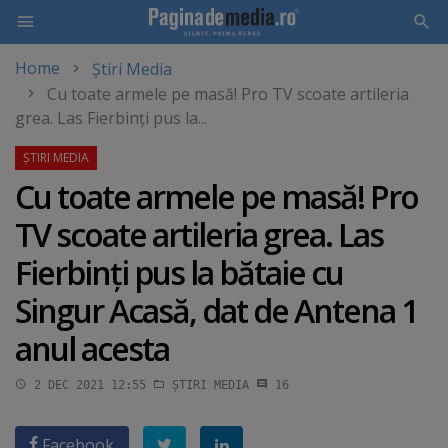
Home
Știri Media
Skip
Cu toate armele pe masă! Pro TV scoate artileria
to
grea. Las Fierbinţi pus la...
main
content
Cu toate armele pe masă! Pro
TV scoate artileria grea. Las
Fierbinţi pus la bătaie cu
Singur Acasă, dat de Antena 1
anul acesta
2 DEC 2021 12:55
ȘTIRI MEDIA
16
Facebook