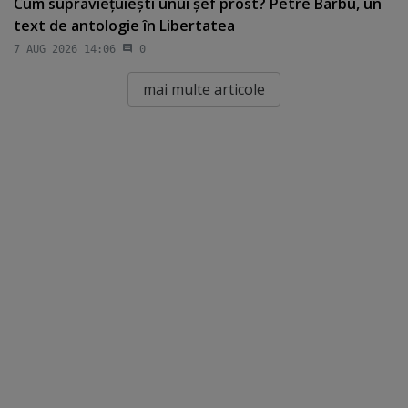
Cum supravieţuieşti unui şef prost? Petre Barbu, un
text de antologie în Libertatea
7 AUG 2026 14:06
0
mai multe articole