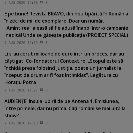
7 AUG 2026 12:06
0
E pe bune! Revista BRAVO, din nou tipărită în România
în zeci de mii de exemplare. Doar un număr.
"Amintirea" aleasă să fie adusă înapoi într-o campanie
inedită! Unde se găseşte publicaţia (PROIECT SPECIAL)
7 AUG 2026 15:19
0
Li s-au cerut milioane de euro într-un proces, dar au
câştigat. Co-fondatorul Context.ro: „Scopul este să
închidă presa folosind justiţia, poate un jurnalist la
început de drum ar fi fost intimidat”. Legătura cu
Horaţiu Potra
7 AUG 2026 17:27
0
AUDIENŢE. Insula Iubirii de pe Antena 1. Emisiunea,
între primele, dar nu prima. Câţi români se mai uită la
show?
7 AUG 2026 19:13
0