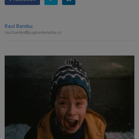
Raul Bambu
raul.bambu
paginademedia.ro