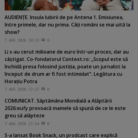
AUDIENŢE. Insula Iubirii de pe Antena 1. Emisiunea,
între primele, dar nu prima. Câţi români se mai uită la
show?
7 AUG 2026 19:13
0
Li s-au cerut milioane de euro într-un proces, dar au
câştigat. Co-fondatorul Context.ro: „Scopul este să
închidă presa folosind justiţia, poate un jurnalist la
început de drum ar fi fost intimidat”. Legătura cu
Horaţiu Potra
7 AUG 2026 17:27
0
COMUNICAT. Săptămâna Mondială a Alăptării
2026:eufy provoacă mamele să spună de ce le este
greu să alăpteze
7 AUG 2026 17:14
0
S-a lansat Book Snack, un prodcast care explică