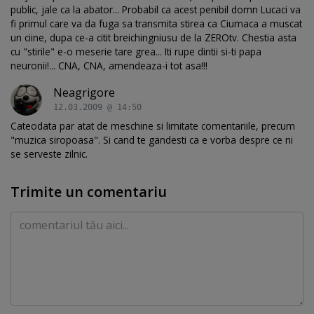
public, jale ca la abator... Probabil ca acest penibil domn Lucaci va
fi primul care va da fuga sa transmita stirea ca Ciumaca a muscat
un ciine, dupa ce-a citit breichingniusu de la ZEROtv. Chestia asta
cu "stirile" e-o meserie tare grea... Iti rupe dintii si-ti papa
neuronii!... CNA, CNA, amendeaza-i tot asa!!!
Neagrigore
12.03.2009 @ 14:50
Cateodata par atat de meschine si limitate comentariile, precum
"muzica siropoasa". Si cand te gandesti ca e vorba despre ce ni
se serveste zilnic.
Trimite un comentariu
Comentariu