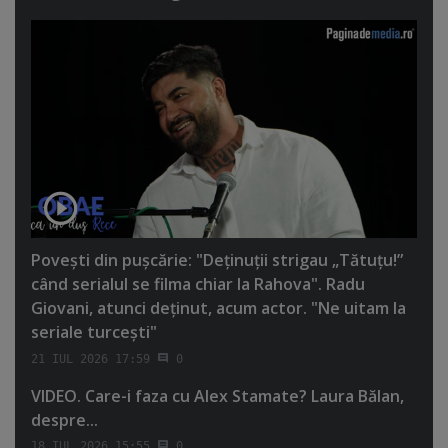
Poveşti din puşcărie: "Deţinuţii strigau „Tătuţu!”
când serialul se filma chiar la Rahova". Radu
Giovani, atunci deţinut, acum actor. "Ne uitam la
seriale turceşti"
21 IUL 2026 17:59
0
VIDEO. Care-i faza cu Alex Stamate? Laura Bălan,
despre...
18 IUL 2026 15:55
0