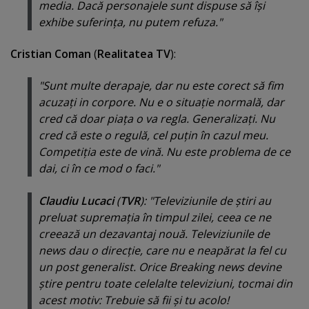
media. Dacă personajele sunt dispuse să îşi
exhibe suferinţa, nu putem refuza."
Cristian Coman
(
Realitatea TV
):
"Sunt multe derapaje, dar nu este corect să fim
acuzaţi in corpore. Nu e o situaţie normală, dar
cred că doar piaţa o va regla. Generalizaţi. Nu
cred că este o regulă, cel puţin în cazul meu.
Competiţia este de vină. Nu este problema de ce
dai, ci în ce mod o faci."
Claudiu Lucaci
(
TVR
): "Televiziunile de ştiri au
preluat supremaţia în timpul zilei, ceea ce ne
creează un dezavantaj nouă. Televiziunile de
news dau o direcţie, care nu e neapărat la fel cu
un post generalist. Orice Breaking news devine
ştire pentru toate celelalte televiziuni, tocmai din
acest motiv: Trebuie să fii şi tu acolo!