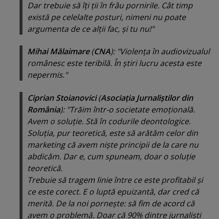
Dar trebuie să îţi ţii în frâu pornirile. Cât timp
există pe celelalte posturi, nimeni nu poate
argumenta de ce alţii fac, şi tu nu!"
Mihai Mălaimare
(
CNA
): "Violenţa în audiovizualul
românesc este teribilă. În ştiri lucru acesta este
nepermis."
Ciprian Stoianovici
(
Asociaţia Jurnaliştilor din
România
): "Trăim într-o societate emoţională.
Avem o soluţie. Stă în codurile deontologice.
Soluţia, pur teoretică, este să arătăm celor din
marketing că avem nişte principii de la care nu
abdicăm. Dar e, cum spuneam, doar o soluţie
teoretică.
Trebuie să tragem linie între ce este profitabil şi
ce este corect. E o luptă epuizantă, dar cred că
merită. De la noi porneşte: să fim de acord că
avem o problemă. Doar că 90% dintre jurnalişti