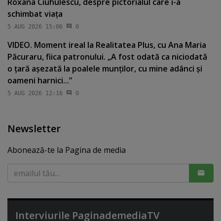
Roxana Ciuhulescu, despre pictorialul care i-a
schimbat viaţa
5 AUG 2026 15:06
0
VIDEO. Moment ireal la Realitatea Plus, cu Ana Maria
Păcuraru, fiica patronului. „A fost odată ca niciodată
o ţară aşezată la poalele munţilor, cu mine adânci şi
oameni harnici...”
5 AUG 2026 12:16
0
Newsletter
Abonează-te la Pagina de media
Interviurile PaginademediaTV