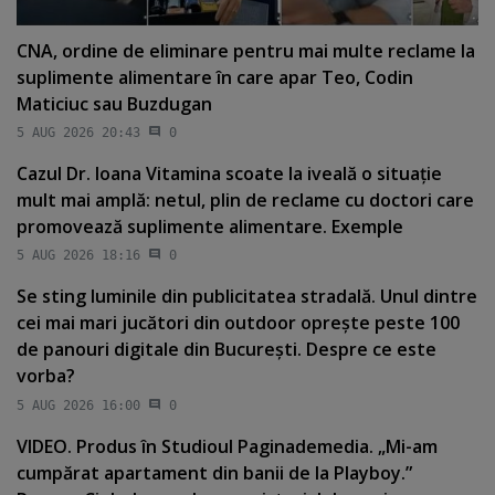
CNA, ordine de eliminare pentru mai multe reclame la
suplimente alimentare în care apar Teo, Codin
Maticiuc sau Buzdugan
5 AUG 2026 20:43
0
Cazul Dr. Ioana Vitamina scoate la iveală o situaţie
mult mai amplă: netul, plin de reclame cu doctori care
promovează suplimente alimentare. Exemple
5 AUG 2026 18:16
0
Se sting luminile din publicitatea stradală. Unul dintre
cei mai mari jucători din outdoor opreşte peste 100
de panouri digitale din Bucureşti. Despre ce este
vorba?
5 AUG 2026 16:00
0
VIDEO. Produs în Studioul Paginademedia. „Mi-am
cumpărat apartament din banii de la Playboy.”