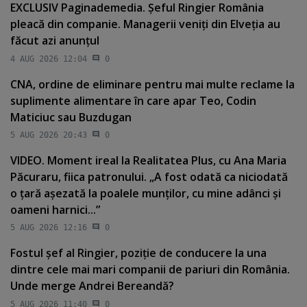
EXCLUSIV Paginademedia. Şeful Ringier România
pleacă din companie. Managerii veniţi din Elveţia au
făcut azi anunţul
4 AUG 2026 12:04
0
CNA, ordine de eliminare pentru mai multe reclame la
suplimente alimentare în care apar Teo, Codin
Maticiuc sau Buzdugan
5 AUG 2026 20:43
0
VIDEO. Moment ireal la Realitatea Plus, cu Ana Maria
Păcuraru, fiica patronului. „A fost odată ca niciodată
o ţară aşezată la poalele munţilor, cu mine adânci şi
oameni harnici...”
5 AUG 2026 12:16
0
Fostul şef al Ringier, poziţie de conducere la una
dintre cele mai mari companii de pariuri din România.
Unde merge Andrei Bereandă?
5 AUG 2026 11:40
0