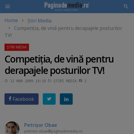
Home
Știri Media
Skip
Competiţia, de vină pentru derapajele posturilor
to
TV!
main
content
Competiţia, de vină pentru
derapajele posturilor TV!
12 MAR 2009 14:10
ȘTIRI MEDIA
2
Facebook
Petrişor Obae
petrisor.obae
paginademedia.ro