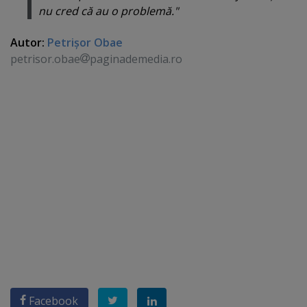
nu cred că au o problemă."
Autor:
Petrişor Obae
petrisor.obae
paginademedia.ro
Facebook