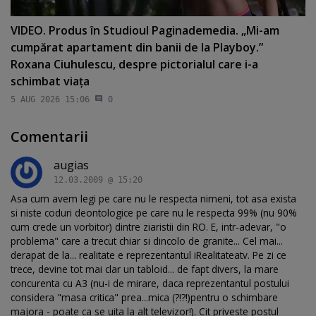
VIDEO. Produs în Studioul Paginademedia. „Mi-am
cumpărat apartament din banii de la Playboy.”
Roxana Ciuhulescu, despre pictorialul care i-a
schimbat viaţa
5 AUG 2026 15:06
0
Comentarii
augias
12.03.2009 @ 15:20
Asa cum avem legi pe care nu le respecta nimeni, tot asa exista
si niste coduri deontologice pe care nu le respecta 99% (nu 90%
cum crede un vorbitor) dintre ziaristii din RO. E, intr-adevar, "o
problema" care a trecut chiar si dincolo de granite... Cel mai...
derapat de la... realitate e reprezentantul iRealitateatv. Pe zi ce
trece, devine tot mai clar un tabloid... de fapt divers, la mare
concurenta cu A3 (nu-i de mirare, daca reprezentantul postului
considera "masa critica" prea...mica (?!?!)pentru o schimbare
majora - poate ca se uita la alt televizor!). Cit priveste postul