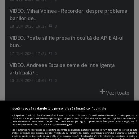
VIDEO. Mihai Voinea - Recorder, despre problema
banilor de...
18 IUN 2026 16:27
0
VIDEO. Poate să fie presa înlocuită de AI? E AI-ul
bun...
17 IUN 2026 17:27
0
VIDEO. Andreea Esca se teme de inteligenţa
artificială?...
10 IUN 2026 18:07
0
Vezi toate
Nouă ne pasă ca datele tale personale să rămână confidențiale
Noi și partenerii noștri stocăm și/sau accesăm informații pe un dispozitiv, cum ar fi identificatori unici în cookie-uri pentru procesarea
datelor cu caracter personal. Puteți accepta sau gestiona preferințele dvs. făcând clic mai jos, inclusiv dreptul dvs. de a obiecta în
cazul în care este utilizat interesul legitim sau în orice moment pe pagina cu politica de confidențialitate. Aceste alegeri vor fi
PRIMA PAGINĂ
POLITICA DE COLECTARE ACORD COOKIE
raportate partenerilor noștri și nu vor afecta datele de navigare.
POLITICA DE CONFIDENȚIALITATE
DESPRE SITE
ECHIPA
Noi si partenerii nostri (retelele de socializare si agentiile de publicitate partenere, precum si furnizorii nostri de servicii de date
analitice) prelucram date pentru a permite website-ului sa functioneze, pentru a personaliza continutul si anunturile publicitare
DESPRE MINE
JOBURI
CONTACT
ARHIVA
afisate in functie de interesele si/sau profilul dvs., pentru a va oferi functionalitati aferente retelelor de socializare si pentru a
analiza traficul pe website. Beneficiati de drepturile prevazute de art. 15-22 din GDPR in legatura cu prelucrarea datelor cu caracter