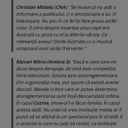
Christian Mititelu
(
CNA
): "Se încearcă nu atât o
informare a publicului, ci o emoţionare a lui. O
înduioşare. Nu ştiu în ce fel îşi face presa astfel
rolul. O ştire despre moartea unui copil era
ilustrată cu poze cu el la diferite vârste. Ce
relevanţă aveau? Ştirile ilustrate cu o muzică
siropoasă sunt iarăşi frecvente."
Răzvan Mitroi (Antena 3)
: "Dacă e ceva care ne
duce despre derapaje, de vină este competiţia
între televiziuni. Soluţia este autoreglementare.
Din organizaţia mea, pot spune că există aceste
discuţii. Masele critice care ar putea determina
atoreglementarea sunt însă deocamdată infime.
În cazul
Cozma
, show-ul l-a făcut familia. În cazul
acesta tatăl. Nu cred că vreo instituţie media ar fi
putut să se abţină la un spectacol pus în stradă. E
o atracţie la care nu poţi să rezişti, ca instituţie