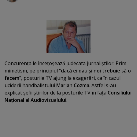
Concurenţa le înceţoşează judecata jurnaliştilor. Prim
mimetism, pe principiul “
dacă ei dau şi noi trebuie să o
facem
", posturile TV ajung la exagerări, ca în cazul
uciderii handbalistului
Marian Cozma
. Astfel s-au
explicat şefii ştirilor de la posturile TV în faţa
Consiliului
Naţional al Audiovizualului
.