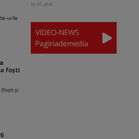
31.07.2026
te-urile
VIDEO-NEWS
Paginademedia
la
a foşti
foşti şi
 6