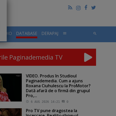
RADIO
DATABASE
DERAPAJ
rile Paginademedia TV
VIDEO. Produs în Studioul
Paginademedia. Cum a ajuns
Roxana Ciuhulescu la ProMotor?
Dată afară de o firmă din grupul
Pro,...
6 AUG 2026 14:21
0
Pro TV pune dragostea la
încercare. Reality-show-ul