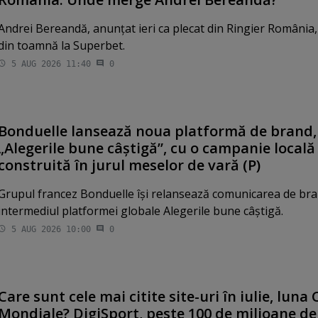
Andrei Bereandă, anunţat ieri ca plecat din Ringier România,
din toamnă la Superbet.
5 AUG 2026 11:40
0
Bonduelle lansează noua platformă de brand,
„Alegerile bune câştigă”, cu o campanie locală
construită în jurul meselor de vară (P)
Grupul francez Bonduelle îşi relansează comunicarea de bra
intermediul platformei globale Alegerile bune câştigă.
5 AUG 2026 10:00
0
Care sunt cele mai citite site-uri în iulie, luna
Mondiale? DigiSport, peste 100 de milioane de