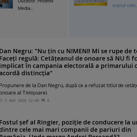
Outdoor. Phoenix
startul celei..
Media...
Dan Negru: "Nu ţin cu NIMENI! Mi se rupe de to
Faceţi regulă: Cetăţeanul de onoare să NU fi f
implicat în campania electorală a primarului c
acordă distincţia"
Propunere de la Dan Negru, după ce a refuzat titlul de cetă
onoare al Timişoarei.
5 AUG 2026 12:00
0
Fostul şef al Ringier, poziţie de conducere la 
dintre cele mai mari companii de pariuri din
România. Unde merge Andrei Bereandă?