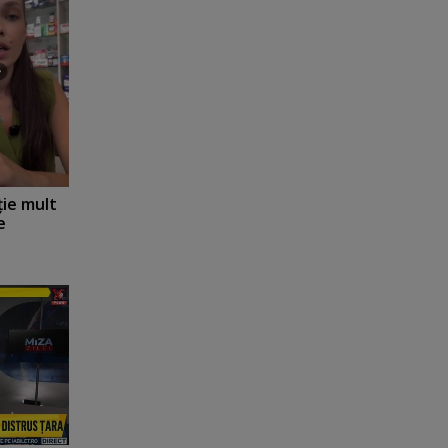
ţie mult
e