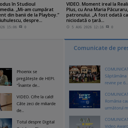
odus în Studioul
VIDEO. Moment ireal la Real
media. „Mi-am cumpărat
Plus, cu Ana Maria Păcuraru, 
t din banii de la Playboy.”
patronului. „A fost odată c
uhulescu, despre...
niciodată o ţară...
26 15:06
0
5 AUG 2026 12:16
0
Comunicate de pre
COMUNICAT
Phoenix se
Săptămâna 
pregăteşte de HEPI.
revine pe 6..
"Înainte de...
COMUNICAT
VIDEO. Cifre la cald!
România ca
Câte zeci de miliarde
următorul ma
de...
COMUNICAT
Totul despre Digital
Video Awar