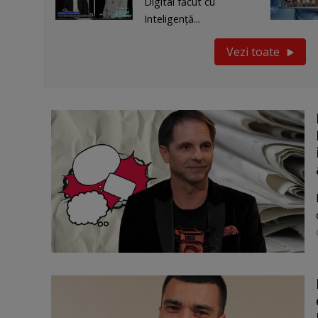
Digital făcut cu
Inteligenţă...
Vezi toate