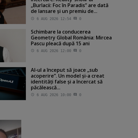
„Burlacii: Foc în Paradis” are dată
de lansare şi un premiu de...
6 AUG 2026 12:54
0
Schimbare la conducerea
Geometry Global România: Mircea
Pascu pleacă după 15 ani
6 AUG 2026 12:00
0
AI-ul a început să joace „sub
acoperire”. Un model şi-a creat
identităţi false şi a încercat să
păcălească...
6 AUG 2026 10:00
0