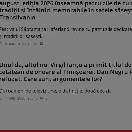
august: ediţia 2026 înseamnă patru zile de cul
tradiţii şi întâlniri memorabile în satele săseşt
Transilvania
Festivalul Săptămâna Haferland revine cu patru zile dedicate 
şi tradiţiilor săseşti.
4 AUG 2026 16:45
0
Unul da, altul nu. Virgil Ianţu a primit titlul de
cetăţean de onoare al Timişoarei. Dan Negru l
refuzat. Care sunt argumentele lor?
Doi oameni de televiziune, o distincţie, două decizii.
4 AUG 2026 16:43
0