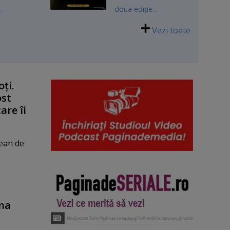
.
doua ediţie...
Vezi toate
ţi.
ost
are îi
ţean de
una