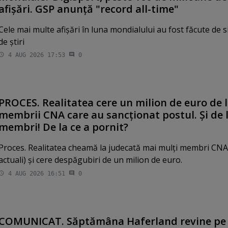
afişări. GSP anunţă "record all-time"
Cele mai multe afişări în luna mondialului au fost făcute de si
de ştiri
4 AUG 2026 17:53
0
PROCES. Realitatea cere un milion de euro de 
membrii CNA care au sancţionat postul. Şi de l
membri! De la ce a pornit?
Proces. Realitatea cheamă la judecată mai mulţi membri CNA (
actuali) şi cere despăgubiri de un milion de euro.
4 AUG 2026 16:51
0
COMUNICAT. Săptămâna Haferland revine pe