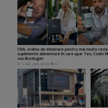
CNA, ordine de eliminare pentru mai multe recla
suplimente alimentare în care apar Teo, Codin M
sau Buzdugan
5 AUG 2026 20:43
0