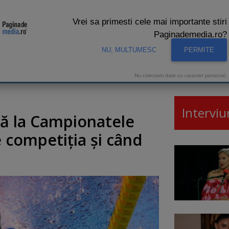
Vrei sa primesti cele mai importante stiri
Paginademedia.ro?
NU, MULTUMESC
PERMITE
CNA
INTERVIURI VIDEO
STUDIO VIDEO
AUDIENTE 
Nu colectam date cu caracter personal.
Interviu
ză la Campionatele
 competiţia şi când