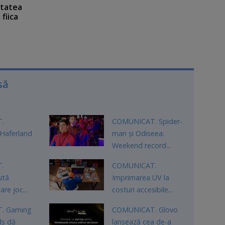
itatea
fiica
a
să
.
COMUNICAT. Spider-
Haferland
man şi Odiseea:
.
Weekend record...
.
COMUNICAT.
ută
Imprimarea UV la
re joc...
costuri accesibile...
. Gaming
COMUNICAT. Glovo
ds dă
lansează cea de-a