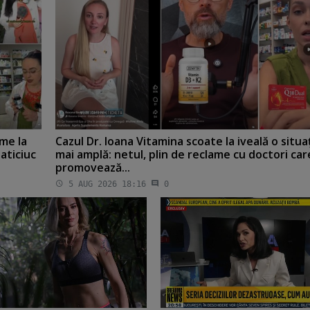
me la
Cazul Dr. Ioana Vitamina scoate la iveală o situa
aticiuc
mai amplă: netul, plin de reclame cu doctori car
promovează...
5 AUG 2026 18:16
0