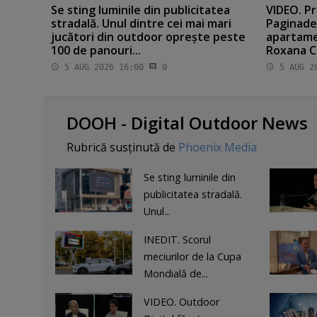
Se sting luminile din publicitatea
VIDEO. Pr
stradală. Unul dintre cei mai mari
Paginade
jucători din outdoor opreşte peste
apartamen
100 de panouri...
Roxana Ci
5 AUG 2026 16:00
0
5 AUG 20
DOOH - Digital Outdoor News
Rubrică susținută de
Phoenix Media
Se sting luminile din
publicitatea stradală.
Unul...
INEDIT. Scorul
meciurilor de la Cupa
Mondială de...
VIDEO. Outdoor