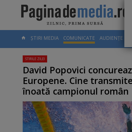
Skip
to
main
content
-
ȘTIRI MEDIA
COMUNICATE
AUDIENȚE TV
PAGINA
CURENTĂ
David Popovici concurea
Europene. Cine transmite
înoată campionul român