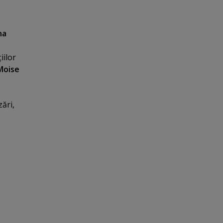
na
iilor
 Moise
zări,