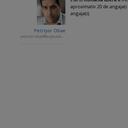
aproximativ 20 de angajaţi a
angajaţi).
Petrişor Obae
petrisor.obae
paginademedia.ro