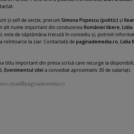
tactat.
sunt şi şefi de secţie, precum
Simona Popescu (politic)
şi
Ilea
Un alt nume important din conducerea
României libere
,
Lidia
t
, este de săptămâna trecută în concediu şi, potrivit informaţ
va reîntoarce la ziar. Contactată de
paginademedia.ro
,
Lidia
a titlu important din presa scrisă care recurge la disponibili
ă,
Evenimentul zilei
a concediat aproximativ 30 de salariaţi.
isor.obae
paginademedia.ro