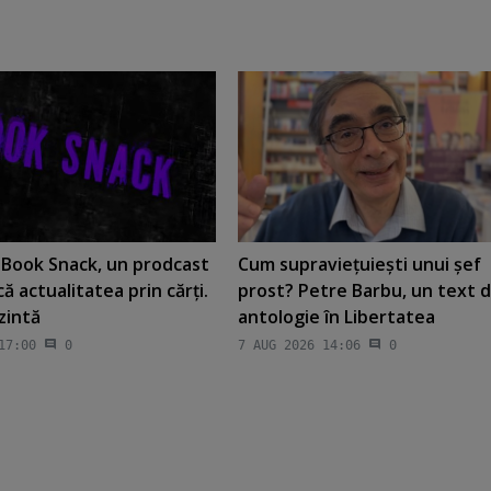
t Book Snack, un prodcast
Cum supravieţuieşti unui şef
că actualitatea prin cărţi.
prost? Petre Barbu, un text 
ezintă
antologie în Libertatea
17:00
0
7 AUG 2026 14:06
0