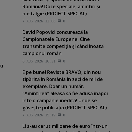
România! Doze speciale, amintiri şi
nostalgie (PROIECT SPECIAL)
7 AUG 2026 12:06
0
David Popovici concurează la
Campionatele Europene. Cine
transmite competiţia şi când înoată
campionul român
6 AUG 2026 16:31
0
au
E pe bune! Revista BRAVO, din nou
tipărită în România în zeci de mii de
exemplare. Doar un număr.
"Amintirea" aleasă să fie adusă înapoi
într-o campanie inedită! Unde se
găseşte publicaţia (PROIECT SPECIAL)
7 AUG 2026 15:19
0
Li s-au cerut milioane de euro într-un