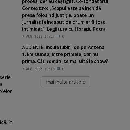
proces, dar au câştigat. Co-fondatorul
Context.ro: „Scopul este să închidă
presa folosind justiţia, poate un
jurnalist la început de drum ar fi fost
intimidat”. Legătura cu Horaţiu Potra
7 AUG 2026 17:27
0
AUDIENŢE. Insula Iubirii de pe Antena
1. Emisiunea, între primele, dar nu
prima. Câţi români se mai uită la show?
7 AUG 2026 19:13
0
serie
mai multe articole
 a
olelor
ică
, în