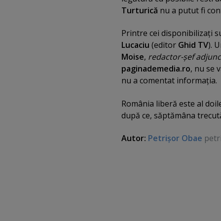
Turturică
nu a putut fi con
Printre cei disponibilizaţi 
Lucaciu
(editor
Ghid TV
). 
Moise
,
redactor-şef adjunc
paginademedia.ro
, nu se 
nu a comentat informaţia.
România liberă este al doile
după ce, săptămâna trecut
Autor:
Petrişor Obae
petr