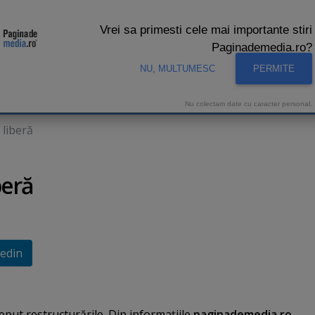
Vrei sa primesti cele mai importante stiri
Paginademedia.ro?
NU, MULTUMESC
PERMITE
CNA
INTERVIURI VIDEO
STUDIO VIDEO
AUDIENTE 
Nu colectam date cu caracter personal.
 liberă
beră
edin
eput restructurările. Din informaţiile
paginademedia.ro
,