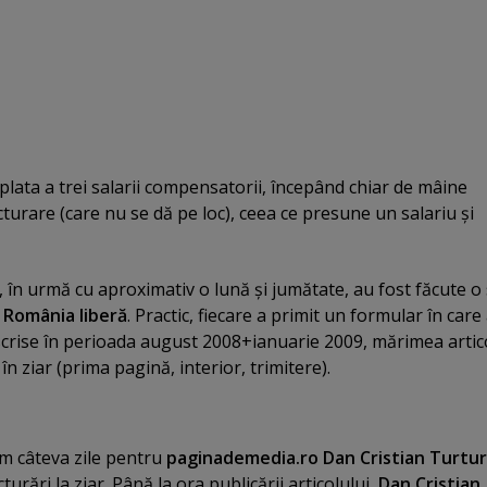
 plata a trei salarii compensatorii, începând chiar de mâine
cturare (care nu se dă pe loc), ceea ce presune un salariu şi
, în urmă cu aproximativ o lună şi jumătate, au fost făcute o 
r
România liberă
. Practic, fiecare a primit un formular în care
scrise în perioada august 2008+ianuarie 2009, mărimea artic
a în ziar (prima pagină, interior, trimitere).
um câteva zile pentru
paginademedia.ro
Dan Cristian Turtur
urări la ziar. Până la ora publicării articolului,
Dan Cristian