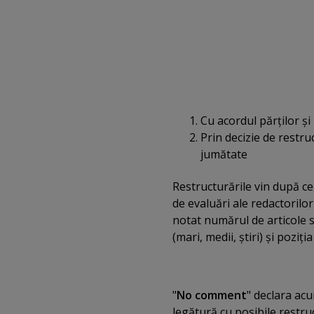
Cu acordul părţilor şi
Prin decizie de restru
jumătate
Restructurările vin după ce
de
evaluări ale redactorilo
notat numărul de articole 
(mari, medii, ştiri) şi poziţi
"
No comment
" declara ac
legătură cu posibile restruct