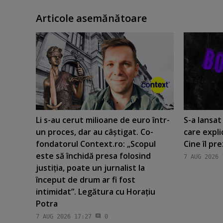
Articole asemănătoare
Li s-au cerut milioane de euro într-
S-a lansa
un proces, dar au câştigat. Co-
care expli
fondatorul Context.ro: „Scopul
Cine îl pr
este să închidă presa folosind
7 AUG 2026 
justiţia, poate un jurnalist la
început de drum ar fi fost
intimidat”. Legătura cu Horaţiu
Potra
7 AUG 2026 17:27
0