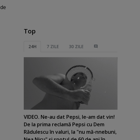
 de
Top
24H
7 ZILE
30 ZILE
VIDEO. Ne-au dat Pepsi, le-am dat vin!
De la prima reclamă Pepsi cu Dem
Rădulescu în valuri, la "nu mă-nnebuni,
Nea Nicu" şi spotul de 60 de ani în