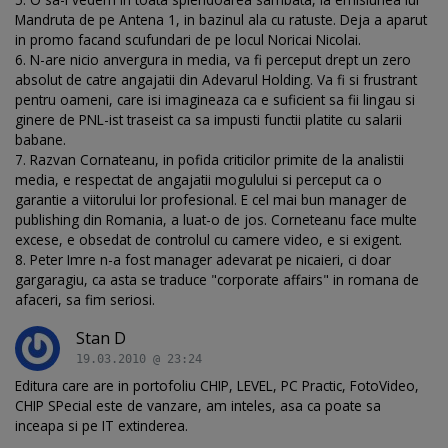
Mandruta de pe Antena 1, in bazinul ala cu ratuste. Deja a aparut
in promo facand scufundari de pe locul Noricai Nicolai.
6. N-are nicio anvergura in media, va fi perceput drept un zero
absolut de catre angajatii din Adevarul Holding. Va fi si frustrant
pentru oameni, care isi imagineaza ca e suficient sa fii lingau si
ginere de PNL-ist traseist ca sa impusti functii platite cu salarii
babane.
7. Razvan Cornateanu, in pofida criticilor primite de la analistii
media, e respectat de angajatii mogulului si perceput ca o
garantie a viitorului lor profesional. E cel mai bun manager de
publishing din Romania, a luat-o de jos. Corneteanu face multe
excese, e obsedat de controlul cu camere video, e si exigent.
8. Peter Imre n-a fost manager adevarat pe nicaieri, ci doar
gargaragiu, ca asta se traduce "corporate affairs" in romana de
afaceri, sa fim seriosi.
Stan D
19.03.2010 @ 23:24
Editura care are in portofoliu CHIP, LEVEL, PC Practic, FotoVideo,
CHIP SPecial este de vanzare, am inteles, asa ca poate sa
inceapa si pe IT extinderea.