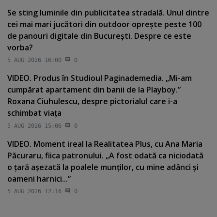
Se sting luminile din publicitatea stradală. Unul dintre
cei mai mari jucători din outdoor opreşte peste 100
de panouri digitale din Bucureşti. Despre ce este
vorba?
5 AUG 2026 16:00
0
VIDEO. Produs în Studioul Paginademedia. „Mi-am
cumpărat apartament din banii de la Playboy.”
Roxana Ciuhulescu, despre pictorialul care i-a
schimbat viaţa
5 AUG 2026 15:06
0
VIDEO. Moment ireal la Realitatea Plus, cu Ana Maria
Păcuraru, fiica patronului. „A fost odată ca niciodată
o ţară aşezată la poalele munţilor, cu mine adânci şi
oameni harnici...”
5 AUG 2026 12:16
0