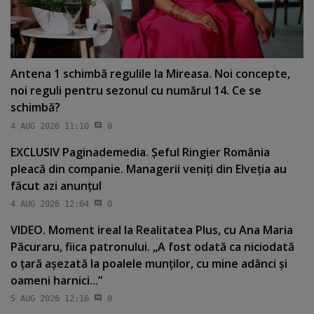
Antena 1 schimbă regulile la Mireasa. Noi concepte,
noi reguli pentru sezonul cu numărul 14. Ce se
schimbă?
4 AUG 2026 11:10
0
EXCLUSIV Paginademedia. Şeful Ringier România
pleacă din companie. Managerii veniţi din Elveţia au
făcut azi anunţul
4 AUG 2026 12:04
0
VIDEO. Moment ireal la Realitatea Plus, cu Ana Maria
Păcuraru, fiica patronului. „A fost odată ca niciodată
o ţară aşezată la poalele munţilor, cu mine adânci şi
oameni harnici...”
5 AUG 2026 12:16
0