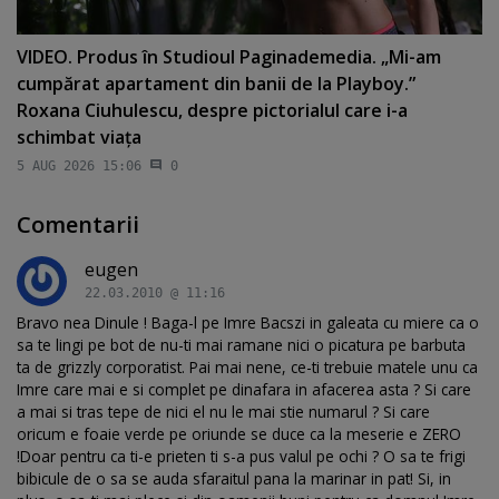
VIDEO. Produs în Studioul Paginademedia. „Mi-am
cumpărat apartament din banii de la Playboy.”
Roxana Ciuhulescu, despre pictorialul care i-a
schimbat viaţa
5 AUG 2026 15:06
0
Comentarii
eugen
22.03.2010 @ 11:16
Bravo nea Dinule ! Baga-l pe Imre Bacszi in galeata cu miere ca o
sa te lingi pe bot de nu-ti mai ramane nici o picatura pe barbuta
ta de grizzly corporatist. Pai mai nene, ce-ti trebuie matele unu ca
Imre care mai e si complet pe dinafara in afacerea asta ? Si care
a mai si tras tepe de nici el nu le mai stie numarul ? Si care
oricum e foaie verde pe oriunde se duce ca la meserie e ZERO
!Doar pentru ca ti-e prieten ti s-a pus valul pe ochi ? O sa te frigi
bibicule de o sa se auda sfaraitul pana la marinar in pat! Si, in