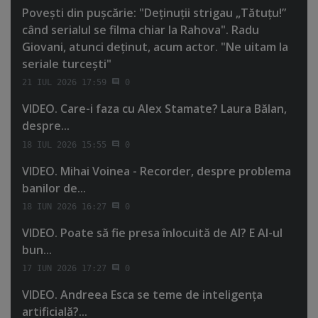
Poveşti din puşcărie: "Deţinuţii strigau „Tătuţu!”
când serialul se filma chiar la Rahova". Radu
Giovani, atunci deţinut, acum actor. "Ne uitam la
seriale turceşti"
21 IUL 2026 17:59
0
VIDEO. Care-i faza cu Alex Stamate? Laura Bălan,
despre...
18 IUL 2026 15:55
0
VIDEO. Mihai Voinea - Recorder, despre problema
banilor de...
18 IUN 2026 16:27
0
VIDEO. Poate să fie presa înlocuită de AI? E AI-ul
bun...
17 IUN 2026 17:27
0
VIDEO. Andreea Esca se teme de inteligenţa
artificială?...