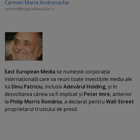
Carmen Maria Andronache
carmen
paginademedia.ro
East European Media
se numeşte corporaţia
internaţională care va reuni toate investiţiile media ale
lui
Dinu Patriciu
, inclusiv
Adevărul Holding
, şi în
dezvoltarea căreia va fi implicat şi
Peter Imre
, anterior
la
Philip Morris România
, a declarat pentru
Wall-Street
proprietarul trustului de presă.