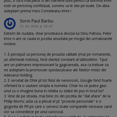
plus, o sa-ti mai plece si din oamenii buni pentru ca domnul Imre
este un personaj conflictual, convins ca le stie pe toate. De-abia
asteptam primul meci Corneteanu-Imre !
Sorin Paul Barbu
21.03.2010 @ 19:47
Extrem de ciudata, chiar prosteasca decizia lui Dinu Patriciu. Peter
Imre n-are ce cauta in pozitia anuntata pe mogul din urmatoarele
motive:
1. E perceput ca personaj de proasta calitate (mai pe romaneste,
un afemeiat notoriu), fiind clientul constant al tabloidelor. Tipul
are un palmares impresionant la gagicareala, asa ca trebuie sa
ne asteptam la promovari spectaculoase ale fetelor misto din
Adevarul Holding.
2. E cercetat de DNA pt tot felul de nenorociri, Google fiind foarte
ofertant la o cautare simpla a numelui. Chiar nu se putea gasi
unul cu o imagine buna in relatia cu statul de pus in locul lui?
3. Vine de pe strada, mai bine zis din pozitia de "dat afara" de la
Philip Morris; asta ca a plecat el pt "proiecte personale" e o
gogorita de PR pe care o servesc toate companiile serioase cand
vor sa concedieze pe unul cunoscut.
5. O sa-l vedem in toata splendoarea sambata, la emisiunea lui