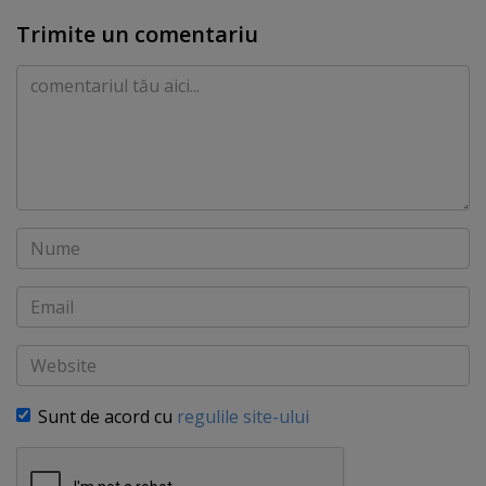
Trimite un comentariu
Comentariu
Nume
Email
Website
Sunt de acord cu
regulile site-ului