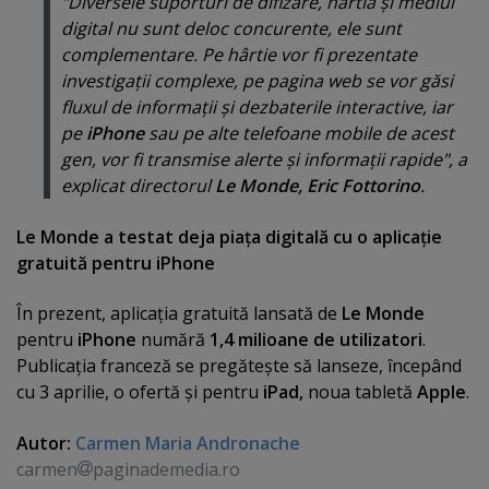
"Diversele suporturi de difizare, hârtia şi mediul
digital nu sunt deloc concurente, ele sunt
complementare. Pe hârtie vor fi prezentate
investigaţii complexe, pe pagina web se vor găsi
fluxul de informaţii şi dezbaterile interactive, iar
pe
iPhone
sau pe alte telefoane mobile de acest
gen, vor fi transmise alerte şi informaţii rapide", a
explicat directorul
Le Monde, Eric Fottorino
.
Le Monde a testat deja piaţa digitală cu o aplicaţie
gratuită pentru iPhone
În prezent, aplicaţia gratuită lansată de
Le Monde
pentru
iPhone
numără
1,4 milioane de utilizatori
.
Publicaţia franceză se pregăteşte să lanseze, începând
cu 3 aprilie, o ofertă şi pentru
iPad,
noua tabletă
Apple
.
Autor:
Carmen Maria Andronache
carmen
paginademedia.ro