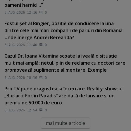
oameni harnici...”
5 AUG 2026 12:16
0
Fostul şef al Ringier, poziţie de conducere la una
dintre cele mai mari companii de pariuri din România.
Unde merge Andrei Bereandă?
5 AUG 2026 11:40
0
Cazul Dr. Ioana Vitamina scoate la iveală o situaţie
mult mai amplă: netul, plin de reclame cu doctori care
promovează suplimente alimentare. Exemple
5 AUG 2026 18:16
0
Pro TV pune dragostea la încercare. Reality-show-ul
„Burlacii: Foc în Paradis” are dată de lansare şi un
premiu de 50.000 de euro
6 AUG 2026 12:54
0
mai multe articole