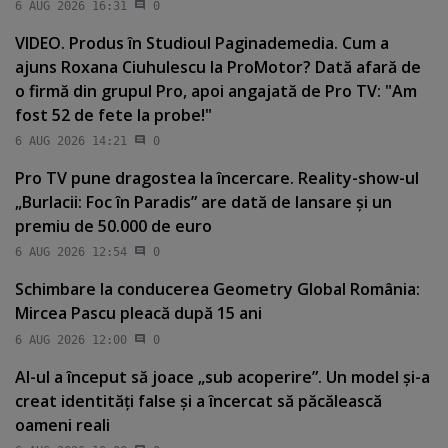
6 AUG 2026 16:31
0
VIDEO. Produs în Studioul Paginademedia. Cum a
ajuns Roxana Ciuhulescu la ProMotor? Dată afară de
o firmă din grupul Pro, apoi angajată de Pro TV: "Am
fost 52 de fete la probe!"
6 AUG 2026 14:21
0
Pro TV pune dragostea la încercare. Reality-show-ul
„Burlacii: Foc în Paradis” are dată de lansare şi un
premiu de 50.000 de euro
6 AUG 2026 12:54
0
Schimbare la conducerea Geometry Global România:
Mircea Pascu pleacă după 15 ani
6 AUG 2026 12:00
0
AI-ul a început să joace „sub acoperire”. Un model şi-a
creat identităţi false şi a încercat să păcălească
oameni reali