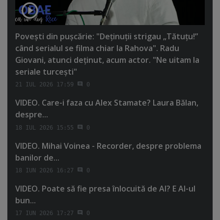
Poveşti din puşcărie: "Deţinuţii strigau „Tătuţu!”
când serialul se filma chiar la Rahova". Radu
Giovani, atunci deţinut, acum actor. "Ne uitam la
seriale turceşti"
21 IUL 2026 17:59
0
VIDEO. Care-i faza cu Alex Stamate? Laura Bălan,
despre...
18 IUL 2026 15:55
0
VIDEO. Mihai Voinea - Recorder, despre problema
banilor de...
18 IUN 2026 16:27
0
VIDEO. Poate să fie presa înlocuită de AI? E AI-ul
bun...
17 IUN 2026 17:27
0