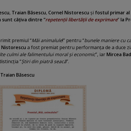
escu
,
Traian Băsescu
,
Cornel Nistorescu
şi
fostul primar al
n
sunt câţiva dintre “
repetenţii libertăţii de exprimare
”
la Pr
rimit premiul “
Măi animalule
!” pentru “
bunele maniere cu c
 Nistorescu
a fost premiat pentru performanţa de a duce zi
lte culmi ale falimentului moral şi economic
”, iar
Mircea Ba
istincţia “
Ştiri din piatră seacă
”.
i Traian Băsescu