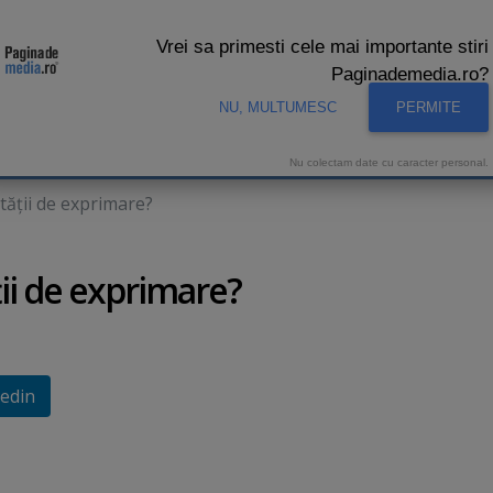
Vrei sa primesti cele mai importante stiri
Paginademedia.ro?
NU, MULTUMESC
PERMITE
CNA
INTERVIURI VIDEO
STUDIO VIDEO
AUDIENTE 
Nu colectam date cu caracter personal.
rtăţii de exprimare?
ţii de exprimare?
edin