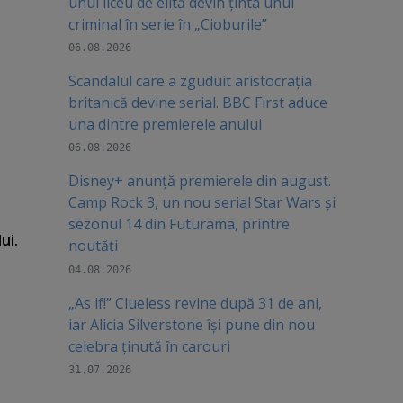
unui liceu de elită devin ținta unui
criminal în serie în „Cioburile”
06.08.2026
Scandalul care a zguduit aristocrația
britanică devine serial. BBC First aduce
una dintre premierele anului
06.08.2026
Disney+ anunță premierele din august.
Camp Rock 3, un nou serial Star Wars și
sezonul 14 din Futurama, printre
ui.
noutăți
04.08.2026
„As if!” Clueless revine după 31 de ani,
iar Alicia Silverstone își pune din nou
celebra ținută în carouri
31.07.2026