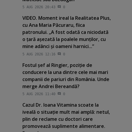
5 AUG 2026 20:43
0
VIDEO. Moment ireal la Realitatea Plus,
cu Ana Maria Păcuraru, fiica
patronului. „A fost odată ca niciodată
o ţară aşezată la poalele munţilor, cu
mine adânci şi oameni harnici...”
5 AUG 2026 12:16
0
Fostul şef al Ringier, poziţie de
conducere la una dintre cele mai mari
companii de pariuri din România. Unde
merge Andrei Bereandă?
5 AUG 2026 11:40
0
Cazul Dr. Ioana Vitamina scoate la
iveală o situaţie mult mai amplă: netul,
plin de reclame cu doctori care
promovează suplimente alimentare.