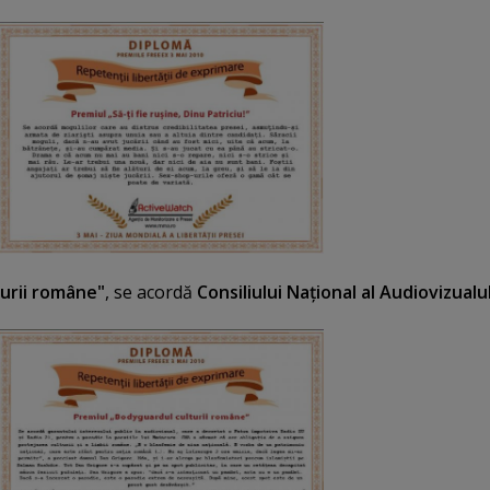
urii române"
, se acordă
Consiliului Naţional al Audiovizualul