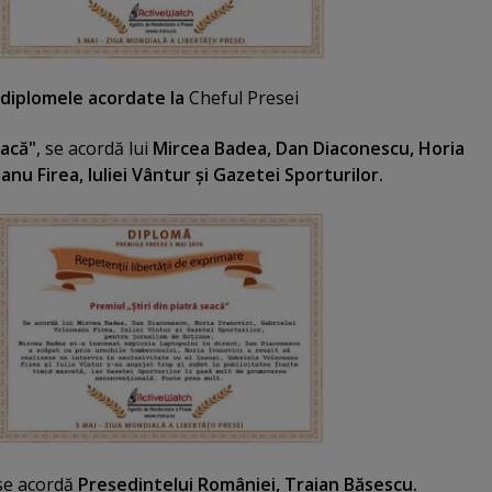
e diplomele acordate la
Cheful Presei
eacă"
,
se acordă lui
Mircea Badea, Dan Diaconescu, Horia
anu Firea, Iuliei Vântur şi Gazetei Sporturilor.
e acordă
Preşedintelui României, Traian Băsescu.