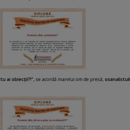
u ai obiecţii?!",
se acordă marelui om de presă,
osanalistul