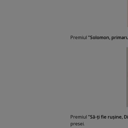
Premiul
"Solomon, primarul 
Premiul
"Să-ţi fie ruşine, D
presei.