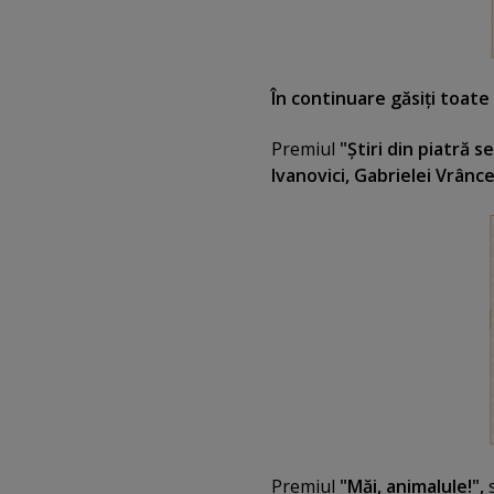
În continuare găsiţi toat
Premiul
"Ştiri din piatră s
Ivanovici, Gabrielei Vrânce
Premiul
"Măi, animalule!",
s