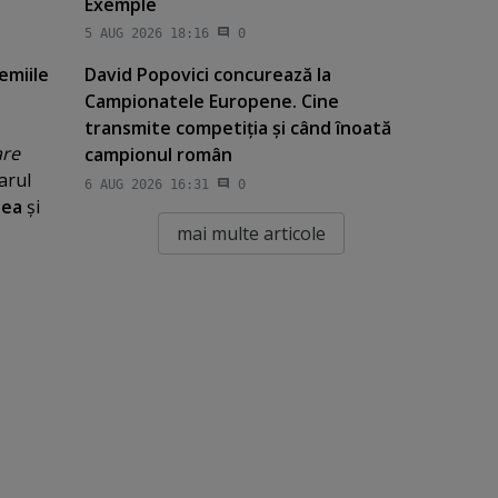
Exemple
5 AUG 2026 18:16
0
emiile
David Popovici concurează la
Campionatele Europene. Cine
transmite competiţia şi când înoată
are
campionul român
arul
6 AUG 2026 16:31
0
dea
şi
mai multe articole