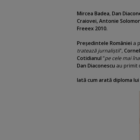
Mircea Badea
,
Dan Diacon
Craiovei, Antonie Solomo
Freeex 2010.
Preşedintele României
a p
tratează jurnaliştii
”,
Cornel
Cotidianul
“
pe cele mai îna
Dan Diaconescu
au primit d
Iată cum arată diploma lu