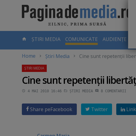
Skip
to
main
content
-
ȘTIRI MEDIA
COMUNICATE
AUDIENȚE TV
PAGINA
CURENTĂ
Home
Știri Media
Cine sunt repetenţii libe
Cine sunt repetenţii libertă
4 MAI 2010 16:46
ȘTIRI MEDIA
8
COMENTARII
Share pe
Facebook
Twitter
Link
Carmen Maria