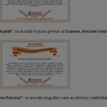
pildii",
se acordă fostului primar al
Craiovei, Antonie Sol
inu Patriciu!"
, se acordă mogulilor care au distrus credibilita