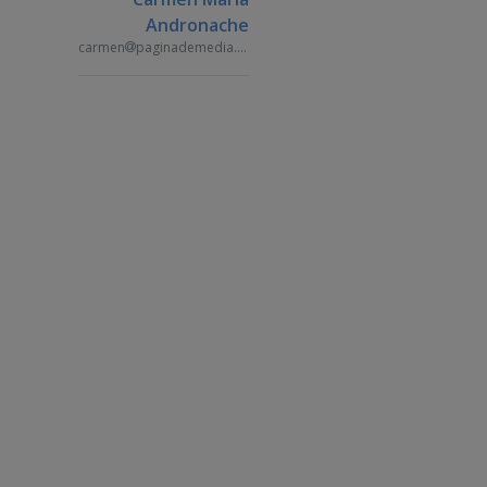
Andronache
carmen
paginademedia.ro