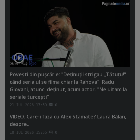
Poveşti din puşcărie: "Deţinuţii strigau „Tătuţu!”
când serialul se filma chiar la Rahova". Radu
Giovani, atunci deţinut, acum actor. "Ne uitam la
seriale turceşti"
21 IUL 2026 17:59
0
VIDEO. Care-i faza cu Alex Stamate? Laura Bălan,
despre...
18 IUL 2026 15:55
0