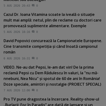
5 AUG 2026 20:43
0
Cazul Dr. Ioana Vitamina scoate la iveală o situaţie
mult mai amplă: netul, plin de reclame cu doctori care
promovează suplimente alimentare. Exemple
5 AUG 2026 18:16
0
David Popovici concurează la Campionatele Europene.
Cine transmite competiţia şi când înoată campionul
român
6 AUG 2026 16:31
0
VIDEO. Ne-au dat Pepsi, le-am dat vin! De la prima
reclamă Pepsi cu Dem Rădulescu în valuri, la "nu mă-
nnebuni, Nea Nicu" şi spotul de 60 de ani în România!
Doze speciale, amintiri şi nostalgie (PROIECT SPECIAL)
7 AUG 2026 12:06
0
Pro TV pune dragostea la încercare. Reality-show-ul
„Burlacii: Foc în Paradis” are dată de lansare şi un