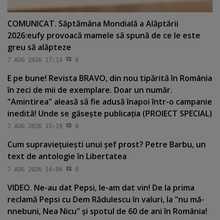
COMUNICAT. Săptămâna Mondială a Alăptării
2026:eufy provoacă mamele să spună de ce le este
greu să alăpteze
7 AUG 2026 17:14
0
E pe bune! Revista BRAVO, din nou tipărită în România
în zeci de mii de exemplare. Doar un număr.
"Amintirea" aleasă să fie adusă înapoi într-o campanie
inedită! Unde se găseşte publicaţia (PROIECT SPECIAL)
7 AUG 2026 15:19
0
Cum supravieţuieşti unui şef prost? Petre Barbu, un
text de antologie în Libertatea
7 AUG 2026 14:06
0
VIDEO. Ne-au dat Pepsi, le-am dat vin! De la prima
reclamă Pepsi cu Dem Rădulescu în valuri, la "nu mă-
nnebuni, Nea Nicu" şi spotul de 60 de ani în România!