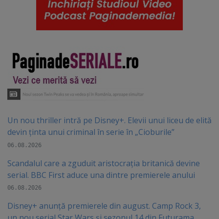
Un nou thriller intră pe Disney+. Elevii unui liceu de elită
devin ținta unui criminal în serie în „Cioburile”
06.08.2026
Scandalul care a zguduit aristocrația britanică devine
serial. BBC First aduce una dintre premierele anului
06.08.2026
Disney+ anunță premierele din august. Camp Rock 3,
un nou serial Star Wars și sezonul 14 din Futurama,