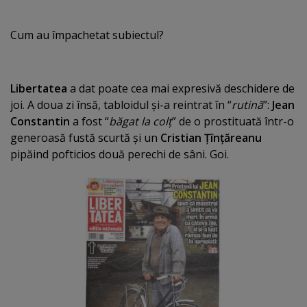
Cum au împachetat subiectul?
Libertatea
a dat poate cea mai expresivă deschidere de
joi. A doua zi însă, tabloidul şi-a reintrat în “
rutină
”:
Jean
Constantin
a fost “
băgat la colţ
” de o prostituată într-o
generoasă fustă scurtă şi un
Cristian Ţînţăreanu
pipăind pofticios două perechi de sâni. Goi.