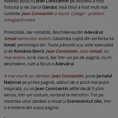
Aceeaşi poză cu
Jean Constantin
pe bicicletă a fost
folosită şi de ziarul
Gândul
, însă titlul a fost mult mai
cuminte:
Jean Constantin
a murit. Colegii – prieteni
omagiază omul
.
Previzibilă, dar notabilă, deschiderea din
Adevărul
:
Ismail
nemuritor estem
. Găselniţa ruptă din vorbirea lui
Ismail
, personajul din
Toate pânzele sus
, este speculată
şi de
România liberă
.
Jean Constantin
, alias
Ismail
, nu
mai estem
, scrie ziarul, dar într-un jos de pagină, nu în
deschidere, cum a făcut-o
Adevărul
.
A mai murit un zâmbet:
Jean Constantin
, pune
Jurnalul
Naţional
pe prima pagină, alături de o poză mai puţin
inspirată, cu un
Jean Constantin
altfel decât îl ştim:
serios, într-un costum, vorbind la microfon. Tot pe
moartea unui zâmbet a mizat şi
Evenimentul zilei
, într-
o trimitere din susul paginii.