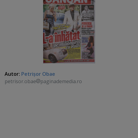
Autor:
Petrişor Obae
petrisor.obae
paginademedia.ro