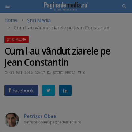
Home
Știri Media
Skip
Cum l-au vândut ziarele pe Jean Constantin
to
main
content
Cum l-au vândut ziarele pe
Jean Constantin
31 MAI 2010 12:17
ȘTIRI MEDIA
0
Facebook
Petrişor Obae
petrisor.obae
paginademedia.ro