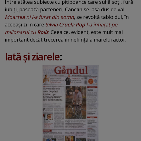
Între atâtea subiecte cu piţipoance care suflă soţi, fură
iubiţi, pasează parteneri,
Cancan
se lasă dus de val.
Moartea ni l-a furat din somn
, se revoltă tabloidul, în
aceeaşi zi în care
Silvia Cruela Pop
l-a înhăţat pe
milionarul cu
Rolls
. Ceea ce, evident, este mult mai
important decât trecerea în nefiinţă a marelui actor.
Iată şi ziarele
: