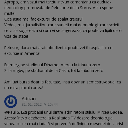
Apropo, am vazut mai tarziu intr-un comentariu ca duduia-
deontolog promovata de Petrisor e de la Soros. Asta spune
multe!
Cica astia mai fac excursii de spalat creierul.
Vedeti, mai jurnalistilor, care sunteti mai deontologi, care scrieti
ce vi se sugereaza si cum vi se sugereaza, ca poate va lipiti de-o
viza de state!
Petrisor, daca mai arati obedienta, poate vei fi rasplatit cu o
excursie in America!
Eu merg pe stadionul Dinamo, mereu la tribuna zero.
Si la rugby, pe stadionul de la Casin, tot la tribuna zero.
Am luat bursa doar la facultate, insa doar un semestru-doua, ca
nu mi-a placut cartea!
Adrian
31.01.2012 @ 15:44
@Paul S. Eşti probabil unul dintre admiratorii stilului Mircea Badea.
Acesta într-o dezbatere la Realitatea TV despre deontologia
venea cu cea mai ciudată şi perversă definiţiea meseriei de ziarist