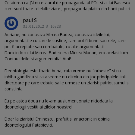
Ce aiurea ca JN nu e ziarul de propaganda al PDL si al lui Basescu
cum sunt toate celelalte ziare , propaganda platita din banii publici
paul S
31.01.2012 @ 16:23
Adriane, nu conteaza Mircea Badea, conteaza ideile lui,
argumentatiile cu care le sustine, care pot fi bune sau rele, care
pot fi acceptate sau combatute, cu alte argumentatii.
Daca in locul lui Mircea Badea era Mircea Marian, era acelasi lucru.
Contau ideile si argumentatia! Atat!
Deontologia este foarte buna, cata vreme nu "orbeste" si nu
inhiba gandirea si cata vreme nu elimina din joc principalele linii
directoare pe care trebuie sa le urmeze un ziarist: patriotisumul si
constiinta.
Eu pe astea doua nu le-am auzit mentionate niciodata la
deontologii vestiti ai zilelor noastre!
Doar la ziaristul Eminescu, prafuit si anacronic in opinia
deontologului Patapievici.