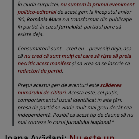
În ciuda surprizei,
nu suntem la primul eveniment
politico-editorial
de acest gen: la începutul anilor
’90,
România Mare
s-a transformat din publicaţie
în partid. În cazul
Jurnalului
, partidul pare să
existe deja.
Consumatorii sunt – cred eu – preveniţi deja, aşa
că
nu cred că sunt mulţi cei care să rişte să preia
necritic acest manifest
şi să vrea să se înscrie ca
redactori de partid
.
Preţul acestui gen de aventuri este
scăderea
numărului de cititori
. Acesta este, cel puţin,
comportamentul uzual identificat în alte ţări:
presa de partid se vinde mult mai greu decât cea
independentă. Posibil ca acest tip de daune să nu
mai conteze în cazul
Jurnalului Naţional
."
Ioana Avădani:
Nu este un