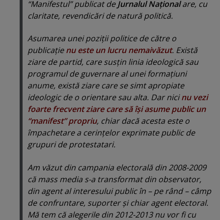
“Manifestul” publicat de
Jurnalul Naţional
are, cu
claritate, revendicări de natură politică.
Asumarea unei poziţii politice de către o
publicaţie
nu este un lucru nemaivăzut
. Există
ziare de partid, care susţin linia ideologică sau
programul de guvernare al unei formaţiuni
anume, există ziare care se simt apropiate
ideologic de o orientare sau alta. Dar nici
nu vezi
foarte frecvent ziare care să îşi asume public un
“manifest” propriu
, chiar dacă acesta este o
împachetare a cerinţelor exprimate public de
grupuri de protestatari.
Am văzut din campania electorală din 2008-2009
că mass media s-a transformat din observator,
din agent al interesului public în – pe rând – câmp
de confruntare, suporter şi chiar agent electoral.
Mă tem că alegerile din 2012-2013 nu vor fi cu