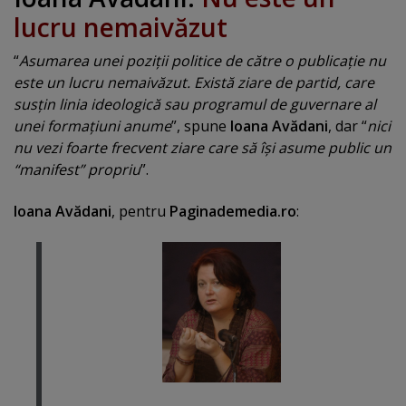
lucru nemaivăzut
“
Asumarea unei poziţii politice de către o publicaţie nu
este un lucru nemaivăzut. Există ziare de partid, care
susţin linia ideologică sau programul de guvernare al
unei formaţiuni anume
”, spune
Ioana Avădani
, dar “
nici
nu vezi foarte frecvent ziare care să îşi asume public un
“manifest” propriu
”.
Ioana Avădani
, pentru
Paginademedia.ro
: