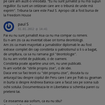
pe care am auzit-o vreodată. "Eu nu sunt jurnalist şi nu mă supun
regulilor. Eu sunt un cetăţean care are o tribună de unde mă
exprim". Tribuna ta care este Paul S. Apropo cât a fost bursa de
la Freedom House
paul S
31.01.2012 @ 14:41
Pai eu nu sunt jurnalist! Asa ca nu ma compar cu nimeni.
Eu n-am zis ca au inventat obae ori toma deontologii.
Am zis ca marii majoritati a jurnalistilor diplomati le-au fost
extrase complet din cap constiinta si patriotismul si li s-a bagat,
de umpltura, ca sa nu ramana gol "deontologie".
Eu nu am vorbit de publicatii, ci de oameni.
Constiinta poate apartine unui om, nu unei publicatii.
N-am vorbit de "stirile propriu zise", ci de idei.
Daca vrei sa faci teorii cu "stiri propriu-zise", discuta tu cu
anturajul tau despre copilul din Peru care-l are pe frati-su geaman
in burta si despre Andreea Banica care a facut sex pe scena sub
ochii sotului. Documenteaza-te in Libertatea si schimba pareri cu
prietenii tai.
Ce inseamna aia sofism, ca eu nu stiu?