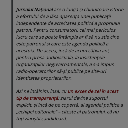
Jurnalul Naţional
are o lungă şi chinuitoare istorie
a efortului de a lăsa aparenţa unei publicaţii
independente de activitatea politică a propriului
patron. Pentru consumatori, cel mai periculos
lucru care se poate întâmpla ar fi să nu ştie cine
este patronul şi care este agenda politică a
acestuia. De aceea, încă de acum câţiva ani,
pentru presa audiovizuală, la insistenţele
organizaţiilor neguvernamentale, a s-a impus
radio-operatorilor să-şi publice pe site-uri
identitatea proprietarilor.
Azi ne întâlnim, însă, cu
un exces de zel în acest
tip de transparenţă
: ziarul devine suportul
explicit, şi încă de pe copertă, al agendei politice a
„
echipei editoriale
” – citeşte al patronului, că nu
toţi ziariştii candidează.