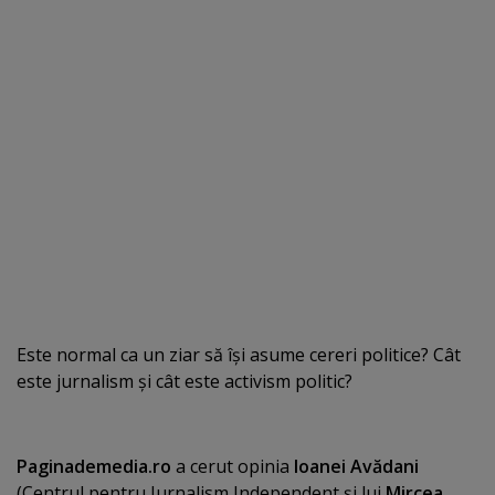
Este normal ca un ziar să îşi asume cereri politice? Cât
este jurnalism şi cât este activism politic?
Paginademedia.ro
a cerut opinia
Ioanei Avădani
(Centrul pentru Jurnalism Independent şi lui
Mircea