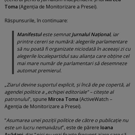
Toma
(Agenţia de Monitorizare a Presei).
Răspunsurile, în continuare:
Manifestul
este semnat
Jurnalul Naţional
, iar
printre cereri se numără: alegerile parlamentare
să nu poată fi organizate niciodată în aceeaşi zi cu
alegerile localepartidul sau alianţa care obţine cel
mai mare număr de parlamentari să desemneze
automat premierul.
„
Ziarul devine suportul explicit, şi încă de pe copertă, al
agendei politice a „echipei editoriale” – citeşte al
patronului
”, spune
Mircea Toma
(ActiveWatch –
Agenţia de Monitorizare a Presei).
“
Asumarea unei poziţii politice de către o publicaţie nu
este un lucru nemaivăzut
”, este de părere
Ioana
Avădani
, dar “
nici nu vezi foarte frecvent ziare care să