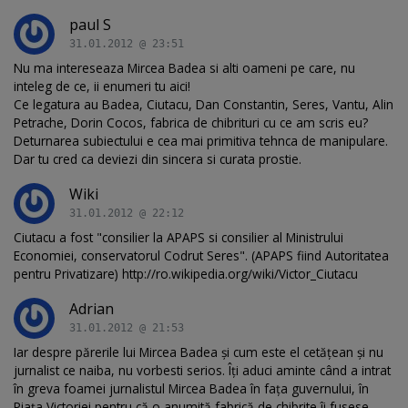
paul S
31.01.2012 @ 23:51
Nu ma intereseaza Mircea Badea si alti oameni pe care, nu
inteleg de ce, ii enumeri tu aici!
Ce legatura au Badea, Ciutacu, Dan Constantin, Seres, Vantu, Alin
Petrache, Dorin Cocos, fabrica de chibrituri cu ce am scris eu?
Deturnarea subiectului e cea mai primitiva tehnca de manipulare.
Dar tu cred ca deviezi din sincera si curata prostie.
Wiki
31.01.2012 @ 22:12
Ciutacu a fost "consilier la APAPS si consilier al Ministrului
Economiei, conservatorul Codrut Seres". (APAPS fiind Autoritatea
pentru Privatizare) http://ro.wikipedia.org/wiki/Victor_Ciutacu
Adrian
31.01.2012 @ 21:53
Iar despre părerile lui Mircea Badea şi cum este el cetăţean şi nu
jurnalist ce naiba, nu vorbesti serios. Îţi aduci aminte când a intrat
în greva foamei jurnalistul Mircea Badea în faţa guvernului, în
Piaţa Victoriei pentru că o anumită fabrică de chibrite îi fusese