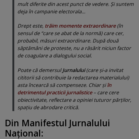
mult diferite din acest punct de vedere. Şi suntem
deja în campanie electorala...
Drept este,
trăim momente extraordinare
(în
sensul de “care se abat de la normă) care cer,
probabil, măsuri extraordinare. După două
săptămâni de proteste, nu a răsărit niciun factor
de coagulare a dialogului social.
Poate că demersul
Jurnalului
(care şi-a invitat
cititorii să contribuie la redactarea materialului)
asta încearcă să compenseze. Chiar şi
în
detrimentul practicii jurnalistice
– care cere
obiectivitate, reflectare a opiniei tuturor părţilor,
spaţiu de abrodare critică.
Din Manifestul Jurnalului
Naţional: