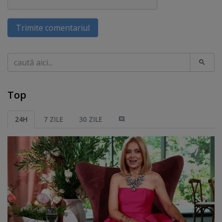
Trimite comentariul
Caută
Top
24H
7 ZILE
30 ZILE