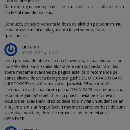
Cum se defineste?
Da-mi te rog un exemplu de... de-ala... cum ii zice... sofism de-ala
din textul meu de mai sus.
Concluzie, pe scurt: Renunta la doza de alint din pseudonim. Nu
te va acuza nimeni de plagiat daca te vei semna, franc,
"prostanacul".
udi alan
31.01.2012 @ 14:41
tema propusa de obae este una binevenita, insa alegerea celor
doi PARERISTI sa si exhibe filozofiile e cam suspecta! cam des
apare madama avadanei pe pagina asta! ce o recomanda pe
dansa altceva decat ca isi ingroasa gusha DE O VIATA DIN BANII
LUI SOROS?!? ce, o fi cumva si ea jurnalista?!!! sau toma?!!
dle obae, ce ar fi sa aducem putina DEMNITATE pe dambovitzaa
asta mucegainda? repet: chiar nu puteati invita pe altcineva in
locul ioanei avadani??? cred ca daca ati fi invitat un student de an
1 la jurnalism s ar fi spus lucruri mai interesante! vorbesc de buna
si pozitiva naivitate, de ideile romantice, de oameni (inca)
NEPATATI!
money