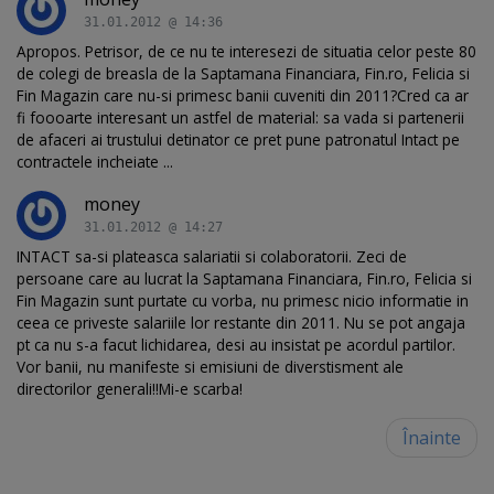
31.01.2012 @ 14:36
Apropos. Petrisor, de ce nu te interesezi de situatia celor peste 80
de colegi de breasla de la Saptamana Financiara, Fin.ro, Felicia si
Fin Magazin care nu-si primesc banii cuveniti din 2011?Cred ca ar
fi foooarte interesant un astfel de material: sa vada si partenerii
de afaceri ai trustului detinator ce pret pune patronatul Intact pe
contractele incheiate ...
money
31.01.2012 @ 14:27
INTACT sa-si plateasca salariatii si colaboratorii. Zeci de
persoane care au lucrat la Saptamana Financiara, Fin.ro, Felicia si
Fin Magazin sunt purtate cu vorba, nu primesc nicio informatie in
ceea ce priveste salariile lor restante din 2011. Nu se pot angaja
pt ca nu s-a facut lichidarea, desi au insistat pe acordul partilor.
Vor banii, nu manifeste si emisiuni de diverstisment ale
directorilor generali!!Mi-e scarba!
Înainte