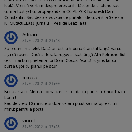
luată...Vrei să vorbim despre presiunile făcute de el atunci sau
cum a fost şef cu propaganda la CC AL PCR Bucureşti Dan
Constantin. Sau despre vocatia de purtator de cuvânt la Seres a
lui Ciutacu...Lasă Jurnalul... Vezi de Brazilia ta!
Adrian
31.01.2012 @ 21:48
Sa o dam in altele!. Dacă ai fost la tribuna 0 ai stat lângă Vântu
aşa că ruşine. Dacă ai fost la rugby ai stat lângă Alin Petrache fiul
celui mai bun prieten al lui Dorin Cocos. Aşa că ruşine. Iar cu
bursa uşor cu pianul pe scări...
mircea
31.01.2012 @ 21:00
Buna asta cu Mircea Toma care isi tot da cu parerea. Chiar foarte
buna !
Rad de vreo 10 minute si doar ce am putut sa ma opresc un
minut pentru a posta.
viorel
31.01.2012 @ 17:53