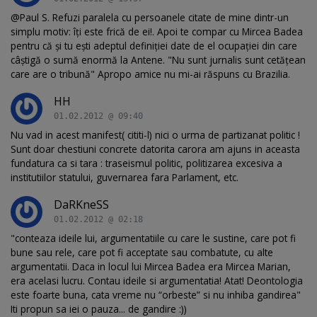
@Paul S. Refuzi paralela cu persoanele citate de mine dintr-un
simplu motiv: îţi este frică de ei!. Apoi te compar cu Mircea Badea
pentru că şi tu eşti adeptul definiţiei date de el ocupaţiei din care
câştigă o sumă enormă la Antene. "Nu sunt jurnalis sunt cetăţean
care are o tribună" Apropo amice nu mi-ai răspuns cu Brazilia.
HH
01.02.2012 @ 09:40
Nu vad in acest manifest( cititi-l) nici o urma de partizanat politic !
Sunt doar chestiuni concrete datorita carora am ajuns in aceasta
fundatura ca si tara : traseismul politic, politizarea excesiva a
institutiilor statului, guvernarea fara Parlament, etc.
DaRKneSS
01.02.2012 @ 02:18
"conteaza ideile lui, argumentatiile cu care le sustine, care pot fi
bune sau rele, care pot fi acceptate sau combatute, cu alte
argumentatii. Daca in locul lui Mircea Badea era Mircea Marian,
era acelasi lucru. Contau ideile si argumentatia! Atat! Deontologia
este foarte buna, cata vreme nu “orbeste” si nu inhiba gandirea"
Iti propun sa iei o pauza... de gandire :))