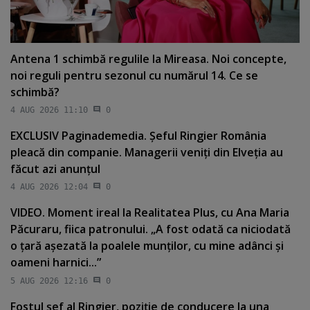
Antena 1 schimbă regulile la Mireasa. Noi concepte,
noi reguli pentru sezonul cu numărul 14. Ce se
schimbă?
4 AUG 2026 11:10
0
EXCLUSIV Paginademedia. Şeful Ringier România
pleacă din companie. Managerii veniţi din Elveţia au
făcut azi anunţul
4 AUG 2026 12:04
0
VIDEO. Moment ireal la Realitatea Plus, cu Ana Maria
Păcuraru, fiica patronului. „A fost odată ca niciodată
o ţară aşezată la poalele munţilor, cu mine adânci şi
oameni harnici...”
5 AUG 2026 12:16
0
Fostul şef al Ringier, poziţie de conducere la una