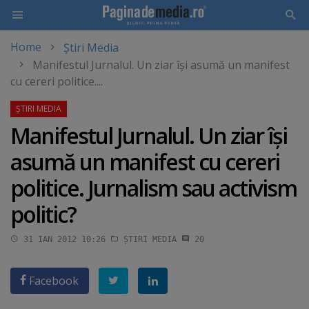
Home
Știri Media
Skip
Manifestul Jurnalul. Un ziar îşi asumă un manifest
to
cu cereri politice....
main
content
Manifestul Jurnalul. Un ziar îşi
asumă un manifest cu cereri
politice. Jurnalism sau activism
politic?
31 IAN 2012 10:26
ȘTIRI MEDIA
20
Facebook