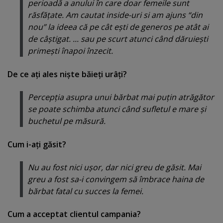
perioadă a anului în care doar femeile sunt
răsfăţate. Am cautat inside-uri si am ajuns “din
nou” la ideea că pe cât eşti de generos pe atât ai
de câştigat. ... sau pe scurt atunci când dăruieşti
primeşti înapoi înzecit.
De ce aţi ales nişte băieţi urâţi?
Percepţia asupra unui bărbat mai puţin atrăgător
se poate schimba atunci când sufletul e mare şi
buchetul pe măsură.
Cum i-aţi găsit?
Nu au fost nici uşor, dar nici greu de găsit. Mai
greu a fost sa-i convingem să îmbrace haina de
bărbat fatal cu succes la femei.
Cum a acceptat clientul campania?