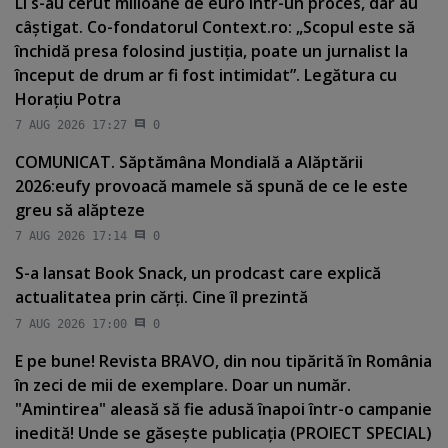
Li s-au cerut milioane de euro într-un proces, dar au
câştigat. Co-fondatorul Context.ro: „Scopul este să
închidă presa folosind justiţia, poate un jurnalist la
început de drum ar fi fost intimidat”. Legătura cu
Horaţiu Potra
7 AUG 2026 17:27
0
COMUNICAT. Săptămâna Mondială a Alăptării
2026:eufy provoacă mamele să spună de ce le este
greu să alăpteze
7 AUG 2026 17:14
0
S-a lansat Book Snack, un prodcast care explică
actualitatea prin cărţi. Cine îl prezintă
7 AUG 2026 17:00
0
E pe bune! Revista BRAVO, din nou tipărită în România
în zeci de mii de exemplare. Doar un număr.
"Amintirea" aleasă să fie adusă înapoi într-o campanie
inedită! Unde se găseşte publicaţia (PROIECT SPECIAL)