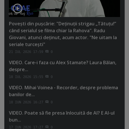
Poveşti din puşcărie: "Deţinuţii strigau „Tătuţu!”
când serialul se filma chiar la Rahova". Radu
Giovani, atunci deţinut, acum actor. "Ne uitam la
seriale turceşti"
21 IUL 2026 17:59
0
VIDEO. Care-i faza cu Alex Stamate? Laura Bălan,
despre...
18 IUL 2026 15:55
0
VIDEO. Mihai Voinea - Recorder, despre problema
banilor de...
18 IUN 2026 16:27
0
VIDEO. Poate să fie presa înlocuită de AI? E AI-ul
bun...
17 IUN 2026 17:27
0