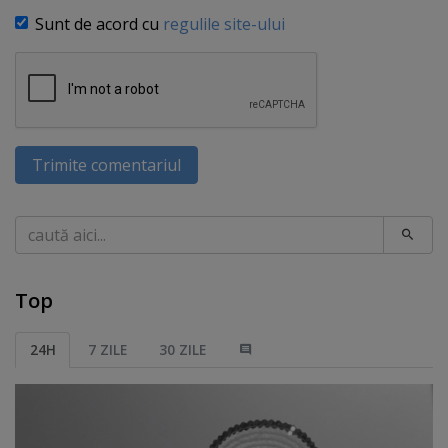
Sunt de acord cu
regulile site-ului
Trimite comentariul
Caută
Top
24H
7 ZILE
30 ZILE