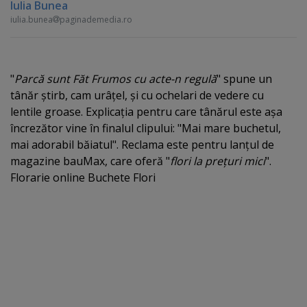
Iulia Bunea
iulia.bunea
paginademedia.ro
"
Parcă sunt Făt Frumos cu acte-n regulă
" spune un
tânăr ştirb, cam urâţel, şi cu ochelari de vedere cu
lentile groase. Explicaţia pentru care tânărul este aşa
încrezător vine în finalul clipului: "Mai mare buchetul,
mai adorabil băiatul". Reclama este pentru lanţul de
magazine bauMax, care oferă "
flori la preţuri mici
".
Florarie online Buchete Flori