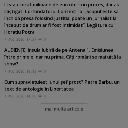
Li s-au cerut milioane de euro într-un proces, dar au
câştigat. Co-fondatorul Context.ro: „Scopul este să
închidă presa folosind justiţia, poate un jurnalist la
început de drum ar fi fost intimidat”. Legătura cu
Horaţiu Potra
7 AUG 2026 17:27
0
AUDIENŢE. Insula Iubirii de pe Antena 1. Emisiunea,
între primele, dar nu prima. Câţi români se mai uită la
show?
7 AUG 2026 19:13
0
Cum supravieţuieşti unui şef prost? Petre Barbu, un
text de antologie în Libertatea
7 AUG 2026 14:06
0
mai multe articole