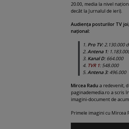
20.00, media la nivel naţio
decât la Jurnalul de ieri).
Audienţa posturilor TV joi,
naţional:
1.
Pro TV
: 2.130.000 
2.
Antena 1
: 1.183.00
3.
Kanal D
: 664.000
4.
TVR 1
: 548.000
5.
Antena 3
: 496.000
Mircea Radu
a redevenit, d
paginademedia.ro a scris 
imagini-document de acum 
Primele imagini cu Mircea