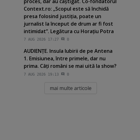
proces, dar au câştigat. Co-fondatorul
Context.ro: „Scopul este să închidă
presa folosind justiţia, poate un
jurnalist la început de drum ar fi fost
intimidat”. Legătura cu Horaţiu Potra
7 AUG 2026 17:27
0
AUDIENŢE. Insula Iubirii de pe Antena
1. Emisiunea, între primele, dar nu
prima. Câţi români se mai uită la show?
7 AUG 2026 19:13
0
mai multe articole