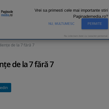
Vrei sa primesti cele mai importante stiri
Paginademedia.ro?
NU, MULTUMESC
PERMITE
CNA
INTERVIURI VIDEO
STUDIO VIDEO
AUDIENTE 
Nu colectam date cu caracter personal.
enţe de la 7 fără 7
ţe de la 7 fără 7
edin