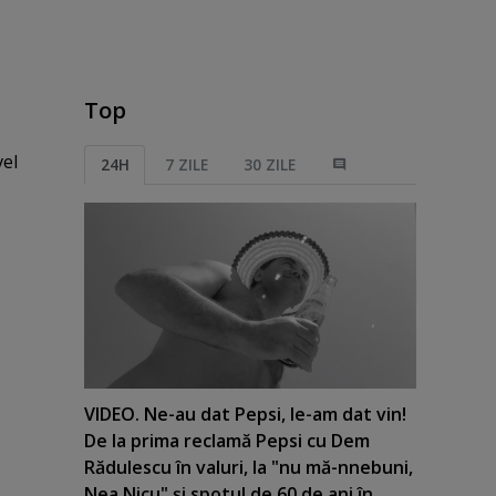
Top
vel
24H
7 ZILE
30 ZILE
VIDEO. Ne-au dat Pepsi, le-am dat vin!
De la prima reclamă Pepsi cu Dem
Rădulescu în valuri, la "nu mă-nnebuni,
Nea Nicu" şi spotul de 60 de ani în