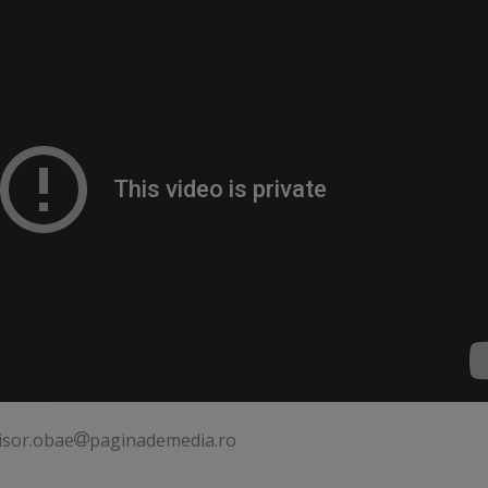
isor.obae
paginademedia.ro