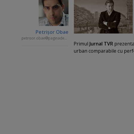
Petrişor Obae
petrisor.obae
paginademedia.ro
Primul
Jurnal TVR
prezenta
urban comparabile cu per