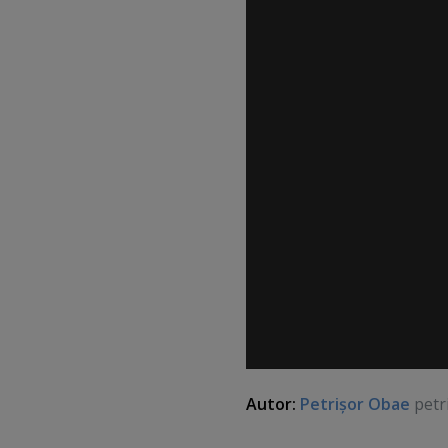
Autor:
Petrişor Obae
petr