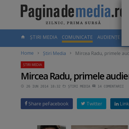
Skip
to
main
content
-
ȘTIRI MEDIA
COMUNICATE
AUDIENȚE TV
PAGINA
CURENTĂ
Home
Știri Media
Mircea Radu, primele audi
Mircea Radu, primele audien
26 IUN 2014 18:32
ȘTIRI MEDIA
14
COMENTARII
Share pe
Facebook
Twitter
Link