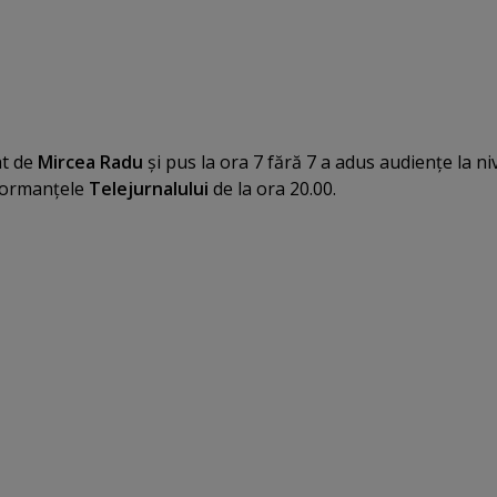
t de
Mircea Radu
şi pus la ora 7 fără 7 a adus audienţe la ni
formanţele
Telejurnalului
de la ora 20.00.