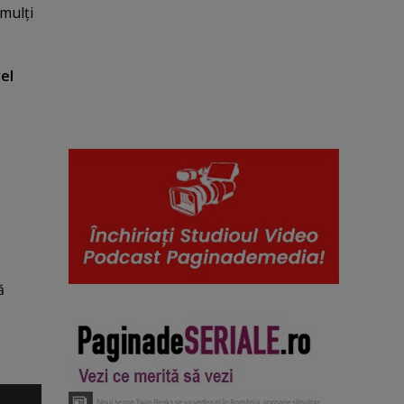
 mulţi
vel
ă