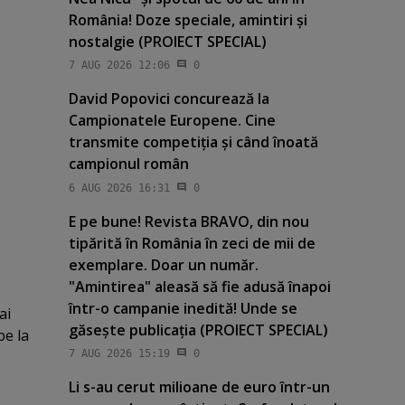
România! Doze speciale, amintiri şi
nostalgie (PROIECT SPECIAL)
7 AUG 2026 12:06
0
David Popovici concurează la
Campionatele Europene. Cine
transmite competiţia şi când înoată
campionul român
6 AUG 2026 16:31
0
E pe bune! Revista BRAVO, din nou
tipărită în România în zeci de mii de
exemplare. Doar un număr.
"Amintirea" aleasă să fie adusă înapoi
într-o campanie inedită! Unde se
ai
găseşte publicaţia (PROIECT SPECIAL)
be la
7 AUG 2026 15:19
0
Li s-au cerut milioane de euro într-un