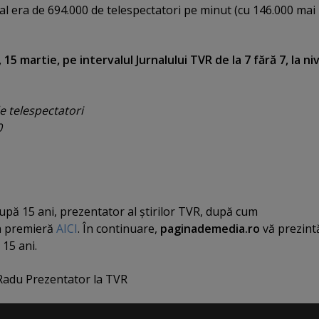
nal era de 694.000 de telespectatori pe minut (cu 146.000 mai
 15 martie, pe intervalul Jurnalului TVR de la 7 fără 7, la ni
de telespectatori
0
upă 15 ani, prezentator al ştirilor TVR, după cum
în premieră
AICI
. În continuare,
paginademedia.ro
vă prezint
15 ani.
 Radu Prezentator la TVR