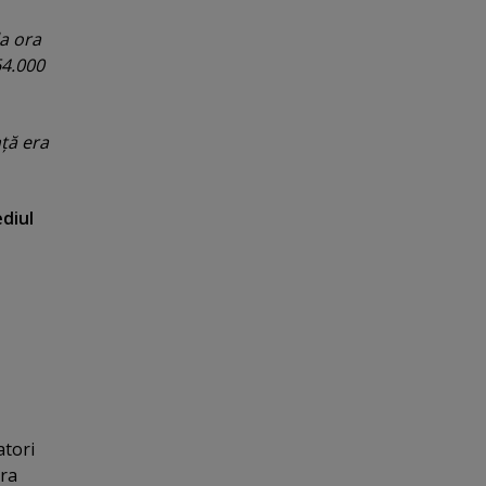
la ora
64.000
nţă era
ediul
atori
ora