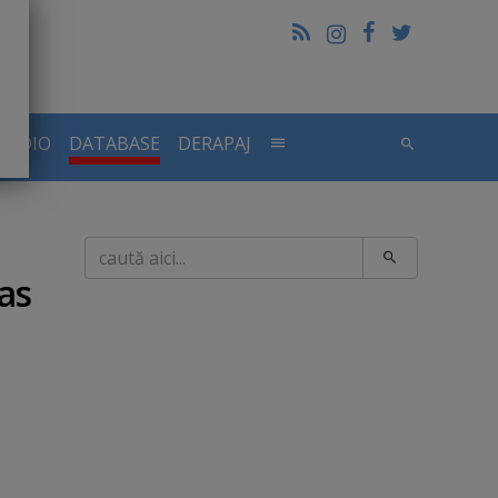
RADIO
DATABASE
DERAPAJ
Caută
Las