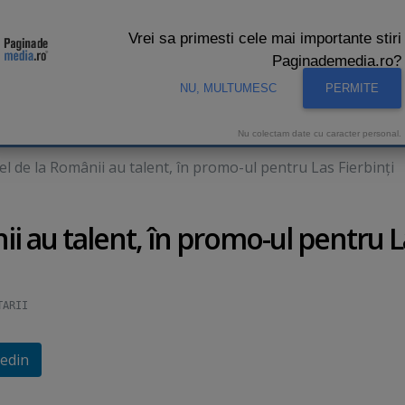
Vrei sa primesti cele mai importante stiri
Paginademedia.ro?
NU, MULTUMESC
PERMITE
CNA
INTERVIURI VIDEO
STUDIO VIDEO
AUDIENTE 
Nu colectam date cu caracter personal.
el de la Românii au talent, în promo-ul pentru Las Fierbinţi
ii au talent, în promo-ul pentru 
TARII
edin