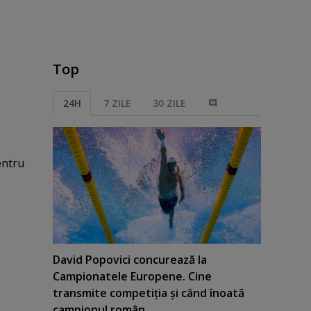
Top
24H
7 ZILE
30 ZILE
entru
David Popovici concurează la
Campionatele Europene. Cine
transmite competiţia şi când înoată
campionul român