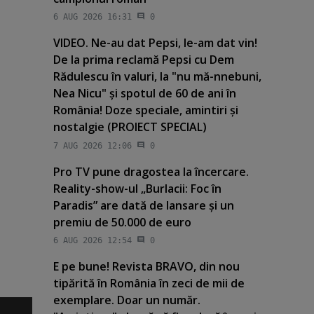
6 AUG 2026 16:31
0
VIDEO. Ne-au dat Pepsi, le-am dat vin!
De la prima reclamă Pepsi cu Dem
Rădulescu în valuri, la "nu mă-nnebuni,
Nea Nicu" şi spotul de 60 de ani în
România! Doze speciale, amintiri şi
nostalgie (PROIECT SPECIAL)
7 AUG 2026 12:06
0
Pro TV pune dragostea la încercare.
Reality-show-ul „Burlacii: Foc în
Paradis” are dată de lansare şi un
premiu de 50.000 de euro
6 AUG 2026 12:54
0
E pe bune! Revista BRAVO, din nou
tipărită în România în zeci de mii de
exemplare. Doar un număr.