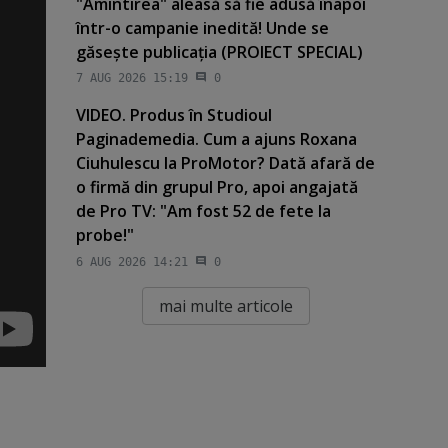
"Amintirea" aleasă să fie adusă înapoi
într-o campanie inedită! Unde se
găseşte publicaţia (PROIECT SPECIAL)
7 AUG 2026 15:19
0
VIDEO. Produs în Studioul
Paginademedia. Cum a ajuns Roxana
Ciuhulescu la ProMotor? Dată afară de
o firmă din grupul Pro, apoi angajată
de Pro TV: "Am fost 52 de fete la
probe!"
6 AUG 2026 14:21
0
mai multe articole