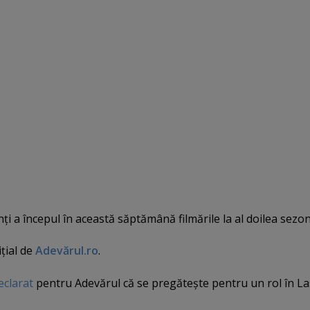
nţi a începul în această săptămână filmările la al doilea sezon
iţial de
Adevărul.ro
.
eclarat
pentru Adevărul că se pregăteşte pentru un rol în La