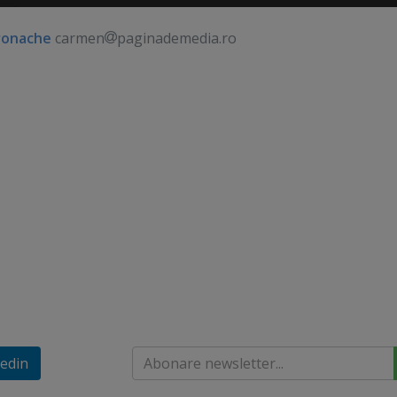
ronache
carmen
paginademedia.ro
edin