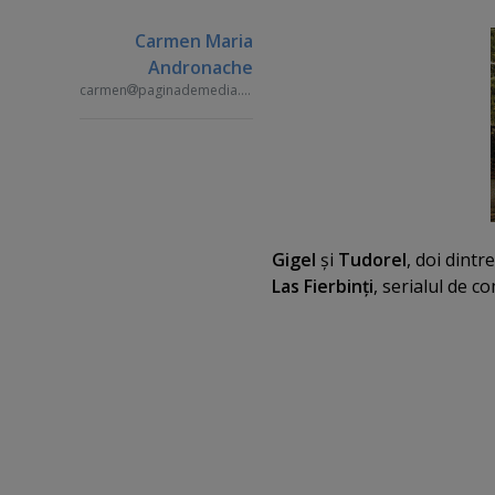
Carmen Maria
Andronache
carmen
paginademedia.ro
Gigel
şi
Tudorel
, doi dintr
Las Fierbinţi
, serialul de c