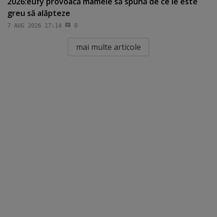
2026:eufy provoacă mamele să spună de ce le este
greu să alăpteze
7 AUG 2026 17:14
0
mai multe articole