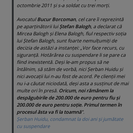
octombrie 2011 şi s-a soldat cu trei morţi.
Avocatul
Bucur Borcoman
, cel care îi reprezintă
pe aparţinătorii lui
Ştefan Balogh
, a declarat că
Mircea Balogh şi Elena Balogh, fiul respectiv soţia
lui Ştefan Balogh, sunt foarte nemulţumiţi de
decizia de astăzi a instanţei: „Vor face recurs, cu
siguranţă. Hotărârea cu suspendare li se pare ca
fiind inexistentă. Deşi le-am propus să ne
întâlnim, să stăm de vorbă, nici Şerban Huidu şi
nici avocaţii lui n-au fost de acord. Pe clienţii mei
nu i-a căutat niciodată, deşi asta a susţinut de mai
multe ori în presă.
Oricum, noi rămânem la
despăgubirile de 200.000 de euro pentru fiu şi
200.000 de euro pentru soţie. Primul termen în
procesul ăsta va fi la toamnă
”.
Şerban Huidu, condamnat la doi ani şi jumătate
cu suspendare