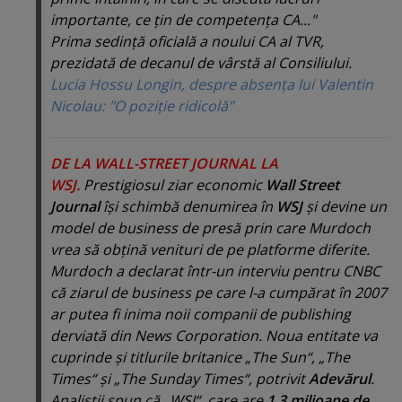
importante, ce ţin de competenţa CA..."
Prima sedinţă oficială a noului CA al TVR,
prezidată de decanul de vârstă al Consiliului.
Lucia Hossu Longin, despre absenţa lui Valentin
Nicolau: "O poziţie ridicolă"
DE LA WALL-STREET JOURNAL LA
WSJ.
Prestigiosul ziar economic
Wall Street
Journal
îşi schimbă denumirea în
WSJ
şi devine un
model de business de presă prin care Murdoch
vrea să obţină venituri de pe platforme diferite.
Murdoch a declarat într-un interviu pentru CNBC
că ziarul de business pe care l-a cumpărat în 2007
ar putea fi inima noii companii de publishing
derviată din News Corporation. Noua entitate va
cuprinde şi titlurile britanice „The Sun“, „The
Times“ şi „The Sunday Times“, potrivit
Adevărul
.
Analiştii spun că „WSJ“, care are
1,3 milioane de