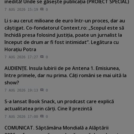
inedită! Unde se găseşte publicaţia (PROIECT SPECIAL)
7 AUG 2026 15:19
0
Li s-au cerut milioane de euro într-un proces, dar au
câştigat. Co-fondatorul Context.ro: „Scopul este să
închidă presa folosind justiţia, poate un jurnalist la
început de drum ar fi fost intimidat”. Legătura cu
Horaţiu Potra
7 AUG 2026 17:27
0
AUDIENŢE. Insula Iubirii de pe Antena 1. Emisiunea,
între primele, dar nu prima. Câţi români se mai uită la
show?
7 AUG 2026 19:13
0
S-a lansat Book Snack, un prodcast care explică
actualitatea prin cărţi. Cine îl prezintă
7 AUG 2026 17:00
0
COMUNICAT. Săptămâna Mondială a Alăptării