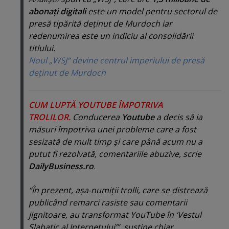
abonaţi digitali
este un model pentru sectorul de
presă tipărită deţinut de Murdoch iar
redenumirea este un indiciu al consolidării
titlului.
Noul „WSJ“ devine centrul imperiului de presă
deţinut de Murdoch
CUM LUPTĂ YOUTUBE ÎMPOTRIVA
TROLILOR.
Conducerea
Youtube
a decis să ia
măsuri împotriva unei probleme care a fost
sesizată de mult timp şi care până acum nu a
putut fi rezolvată, comentariile abuzive, scrie
DailyBusiness.ro
.
“În prezent, aşa-numiţii trolli, care se distrează
publicând remarci rasiste sau comentarii
jignitoare, au transformat YouTube în ‘Vestul
Slabatic al Internetului’”, susţine chiar