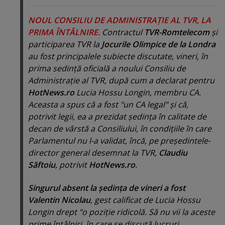
NOUL CONSILIU DE ADMINISTRAŢIE AL TVR, LA
PRIMA ÎNTÂLNIRE.
Contractul
TVR-Romtelecom
şi
participarea TVR la
Jocurile Olimpice de la Londra
au fost principalele subiecte discutate, vineri, în
prima sedinţă oficială a noului Consiliu de
Administraţie al TVR, după cum a declarat pentru
HotNews.ro
Lucia Hossu Longin, membru CA.
Aceasta a spus că a fost "un CA legal" şi că,
potrivit legii, ea a prezidat şedinţa în calitate de
decan de vârstă a Consiliului, în condiţiile în care
Parlamentul nu l-a validat, încă, pe preşedintele-
director general desemnat la TVR,
Claudiu
Săftoiu
, potrivit
HotNews.ro
.
Singurul absent la şedinţa de vineri a fost
Valentin Nicolau
, gest calificat de Lucia Hossu
Longin drept "o poziţie ridicolă. Să nu vii la aceste
prime întâlniri, în care se discută lucruri