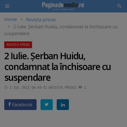
Home
Revista presei
Skip
2 Iulie. Şerban Huidu, condamnat la închisoare cu
to
suspendare
main
content
2 Iulie. Şerban Huidu,
condamnat la închisoare cu
suspendare
2 IUL 2012 08:49
REVISTA PRESEI
1
Facebook