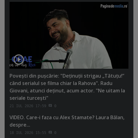
Poveşti din puşcărie: "Deţinuţii strigau „Tătuţu!”
când serialul se filma chiar la Rahova". Radu
Giovani, atunci deţinut, acum actor. "Ne uitam la
seriale turceşti"
21 IUL 2026 17:59
0
VIDEO. Care-i faza cu Alex Stamate? Laura Bălan,
despre...
18 IUL 2026 15:55
0