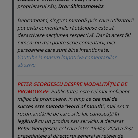
proprietarul său,
Dror Shimoshowitz
.
Deocamdată, singura metodă prin care utilizatorii
pot evita comentariile răutăcioase este să
dezactiveze secţiunea respectivă. Dar în acest fel
nimeni nu mai poate scrie comentarii, nici
persoanele care sunt bine intenţionate.
Youtube ia masuri împotriva comentariilor
abuzive
PETER GEORGESCU DESPRE MODALITĂŢILE DE
PROMOVARE.
Publicitatea este cel mai ineficient
mijloc de promovare, în timp ce
cea mai de
succes este metoda “word of mouth
”, mai exact
recomandările pe care şi le fac cunoscuţii în
legătură cu un produs sau serviciu, a declarat
Peter Georgescu
, cel care între 1994 şi 2000 a fost
preşedintele şi directorul general al reţelei de