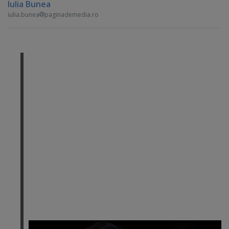
Iulia Bunea
iulia.bunea
paginademedia.ro