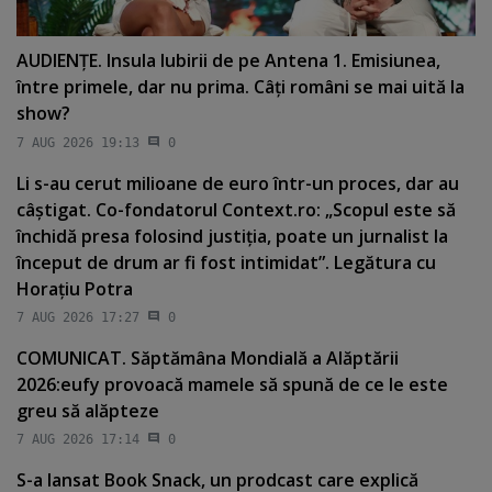
AUDIENŢE. Insula Iubirii de pe Antena 1. Emisiunea,
între primele, dar nu prima. Câţi români se mai uită la
show?
7 AUG 2026 19:13
0
Li s-au cerut milioane de euro într-un proces, dar au
câştigat. Co-fondatorul Context.ro: „Scopul este să
închidă presa folosind justiţia, poate un jurnalist la
început de drum ar fi fost intimidat”. Legătura cu
Horaţiu Potra
7 AUG 2026 17:27
0
COMUNICAT. Săptămâna Mondială a Alăptării
2026:eufy provoacă mamele să spună de ce le este
greu să alăpteze
7 AUG 2026 17:14
0
S-a lansat Book Snack, un prodcast care explică