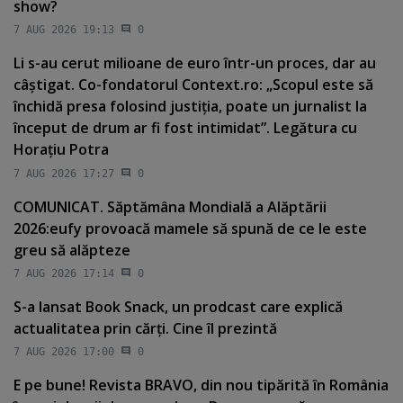
show?
7 AUG 2026 19:13
0
Li s-au cerut milioane de euro într-un proces, dar au
câştigat. Co-fondatorul Context.ro: „Scopul este să
închidă presa folosind justiţia, poate un jurnalist la
început de drum ar fi fost intimidat”. Legătura cu
Horaţiu Potra
7 AUG 2026 17:27
0
COMUNICAT. Săptămâna Mondială a Alăptării
2026:eufy provoacă mamele să spună de ce le este
greu să alăpteze
7 AUG 2026 17:14
0
S-a lansat Book Snack, un prodcast care explică
actualitatea prin cărţi. Cine îl prezintă
7 AUG 2026 17:00
0
E pe bune! Revista BRAVO, din nou tipărită în România