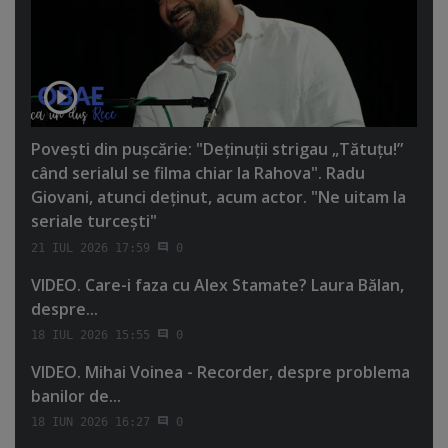
Poveşti din puşcărie: "Deţinuţii strigau „Tătuţu!”
când serialul se filma chiar la Rahova". Radu
Giovani, atunci deţinut, acum actor. "Ne uitam la
seriale turceşti"
21 IUL 2026 17:59
0
VIDEO. Care-i faza cu Alex Stamate? Laura Bălan,
despre...
18 IUL 2026 15:55
0
VIDEO. Mihai Voinea - Recorder, despre problema
banilor de...
18 IUN 2026 16:27
0