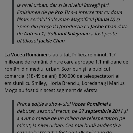
la nivel urban, dar şi la nivelul întregii ţări.
Emisiunea de pe
Pro TV
s-a intersectat cu două
filme: serialul
Suleyman Magnificul
(
Kanal D
) şi
Spion din greşeală
(producţia cu
Jackie Chan
dată
de
Antena 1
).
Sultanul Suleyman
a fost peste
bătăiosul
Jackie Chan
.
La
Vocea României
s-au uitat, în fiecare minut, 1,7
milioane de români, dintre care aproape 1,1 milioane de
români din mediul urban. Scor bun şi la publicul
comercial (18-49 de ani): 890.000 de telespectatori ai
emisiunii cu Smiley, Horia Brenciu, Loredana şi Marius
Moga au fost din acest segment de vârstă.
Prima ediţie a show-ului
Vocea României
a
debutat, sezonul trecut, pe
27 septembrie 2011
şi
a avut o medie de un milion de telespectatori pe
minut, la nivel urban. Cea mai bună audienţă a
sezonului trecut a fost de 1,09 milioane de