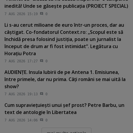
inedită! Unde se găseşte publicaţia (PROIECT SPECIAL)
7 AUG 2026 15:19
0
Li s-au cerut milioane de euro într-un proces, dar au
câştigat. Co-fondatorul Context.ro: „Scopul este să
închidă presa folosind justiţia, poate un jurnalist la
început de drum ar fi fost intimidat”. Legătura cu
Horaţiu Potra
7 AUG 2026 17:27
0
AUDIENŢE. Insula Iubirii de pe Antena 1. Emisiunea,
între primele, dar nu prima. Câţi români se mai uită la
show?
7 AUG 2026 19:13
0
Cum supravieţuieşti unui şef prost? Petre Barbu, un
text de antologie în Libertatea
7 AUG 2026 14:06
0