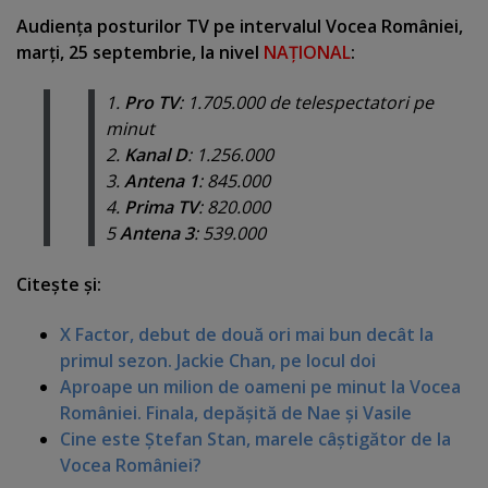
Audienţa posturilor TV pe intervalul Vocea României,
marţi, 25 septembrie, la nivel
NAŢIONAL
:
1.
Pro TV
: 1.705.000 de telespectatori pe
minut
2.
Kanal D
: 1.256.000
3.
Antena 1
: 845.000
4.
Prima TV
: 820.000
5
Antena 3
: 539.000
Citeşte şi:
X Factor, debut de două ori mai bun decât la
primul sezon. Jackie Chan, pe locul doi
Aproape un milion de oameni pe minut la Vocea
României. Finala, depăşită de Nae şi Vasile
Cine este Ştefan Stan, marele câştigător de la
Vocea României?