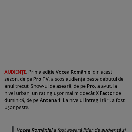
AUDIENŢE
. Prima ediţie
Vocea României
din acest
sezon, de pe
Pro TV
, a scos audienţe peste debutul de
anul trecut. Show-ul de aseară, de pe
Pro
, a avut, la
nivel urban, un rating uşor mai mic decât
X Factor
de
duminică, de pe
Antena 1
. La nivelul întregii ţări, a fost
uşor peste.
Vocea României
a fost aseară lider de audienţă şi