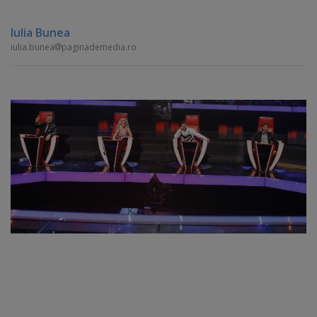
Iulia Bunea
iulia.bunea
paginademedia.ro