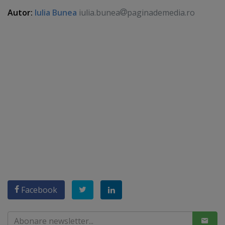
Autor:
Iulia Bunea
iulia.bunea
paginademedia.ro
Facebook