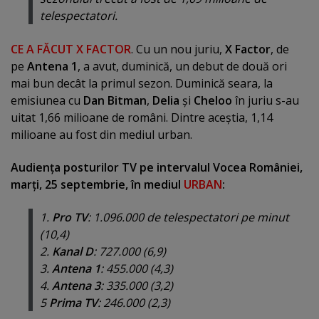
telespectatori.
CE A FĂCUT X FACTOR
. Cu un nou juriu,
X Factor
, de
pe
Antena 1
, a avut, duminică, un debut de două ori
mai bun decât la primul sezon. Duminică seara, la
emisiunea cu
Dan Bitman
,
Delia
şi
Cheloo
în juriu s-au
uitat 1,66 milioane de români. Dintre aceştia, 1,14
milioane au fost din mediul urban.
Audienţa posturilor TV pe intervalul Vocea României,
marţi, 25 septembrie, în mediul
URBAN
:
1.
Pro TV
: 1.096.000 de telespectatori pe minut
(10,4)
2.
Kanal D
: 727.000 (6,9)
3.
Antena 1
: 455.000 (4,3)
4.
Antena 3
: 335.000 (3,2)
5
Prima TV
: 246.000 (2,3)