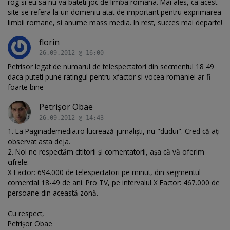
rog si eu sa nu va bateti joc de limba romana. Mai ales, ca acest
site se refera la un domeniu atat de important pentru exprimarea
limbii romane, si anume mass media. In rest, succes mai departe!
florin
26.09.2012 @ 16:00
Petrisor legat de numarul de telespectatori din secmentul 18 49
daca puteti pune ratingul pentru xfactor si vocea romaniei ar fi
foarte bine
Petrişor Obae
26.09.2012 @ 14:43
1. La Paginademedia.ro lucrează jurnaliști, nu "dudui". Cred că ați
observat asta deja.
2. Noi ne respectăm cititorii și comentatorii, așa că vă oferim
cifrele:
X Factor: 694.000 de telespectatori pe minut, din segmentul
comercial 18-49 de ani. Pro TV, pe intervalul X Factor: 467.000 de
persoane din această zonă.
Cu respect,
Petrișor Obae