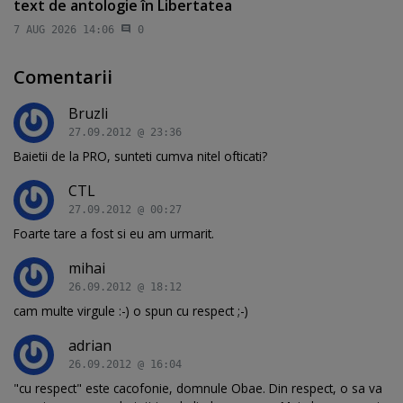
text de antologie în Libertatea
7 AUG 2026 14:06
0
Comentarii
Bruzli
27.09.2012 @ 23:36
Baietii de la PRO, sunteti cumva nitel ofticati?
CTL
27.09.2012 @ 00:27
Foarte tare a fost si eu am urmarit.
mihai
26.09.2012 @ 18:12
cam multe virgule :-) o spun cu respect ;-)
adrian
26.09.2012 @ 16:04
"cu respect" este cacofonie, domnule Obae. Din respect, o sa va