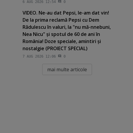
6 AUG 2026 12:54
0
VIDEO. Ne-au dat Pepsi, le-am dat vin!
De la prima reclamă Pepsi cu Dem
Rădulescu în valuri, la "nu mă-nnebuni,
Nea Nicu" şi spotul de 60 de ani în
România! Doze speciale, amintiri şi
nostalgie (PROIECT SPECIAL)
7 AUG 2026 12:06
0
mai multe articole