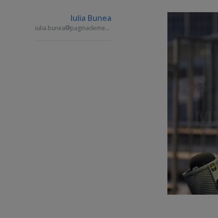
Iulia Bunea
iulia.bunea
paginademedia.ro