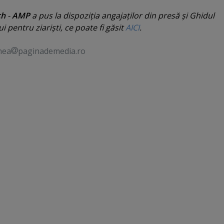
ch
-
AMP
a pus la dispoziţia angajaţilor din presă şi Ghidul
i pentru ziarişti, ce poate fi găsit
AICI
.
nea
paginademedia.ro