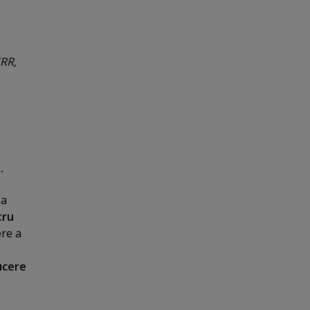
SRR,
I
.
ea
tru
ere a
ucere