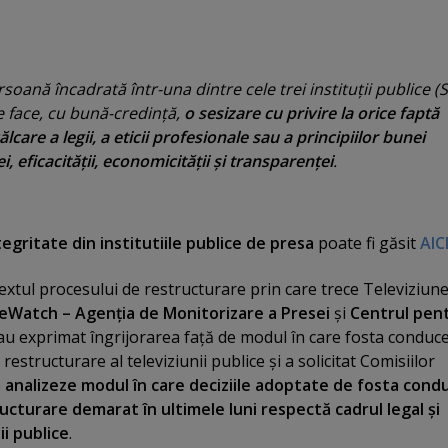
soană încadrată într-una dintre cele trei instituţii publice (
 face, cu bună-credinţă,
o sesizare cu privire la orice faptă
care a legii, a eticii profesionale sau a principiilor bunei
i, eficacităţii, economicităţii şi transparenţei
.
tegritate din institutiile publice de presa
poate fi găsit
AIC
textul procesului de restructurare prin care trece Televiziun
eWatch – Agenţia de Monitorizare a Presei
şi
Centrul pen
au exprimat îngrijorarea faţă de modul în care fosta conduc
structurare al televiziunii publice şi a solicitat Comisiilor
 analizeze modul în care deciziile adoptate de fosta cond
ucturare demarat în ultimele luni respectă cadrul legal şi
ii publice
.