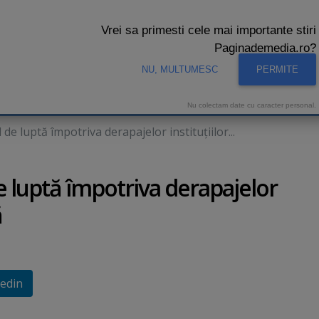
Vrei sa primesti cele mai importante stiri
Paginademedia.ro?
NU, MULTUMESC
PERMITE
CNA
INTERVIURI VIDEO
STUDIO VIDEO
AUDIENTE 
Nu colectam date cu caracter personal.
 luptă împotriva derapajelor instituţiilor...
luptă împotriva derapajelor
ă
edin