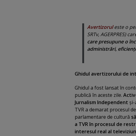
Avertizorul
este o per
SRTv, AGERPRES) care
care presupune o încăl
administrări, eficienţe
Ghidul avertizorului de in
Ghidul a fost lansat în con
publică în aceste zile.
Activ
Jurnalism Independent
şi-
TVR a demarat procesul de re
parlamentare de cultură
să
a TVR în procesul de restr
interesul real al televiziun