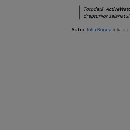
Totodată,
ActiveWat
drepturilor salariatulu
Autor:
Iulia Bunea
iulia.bu