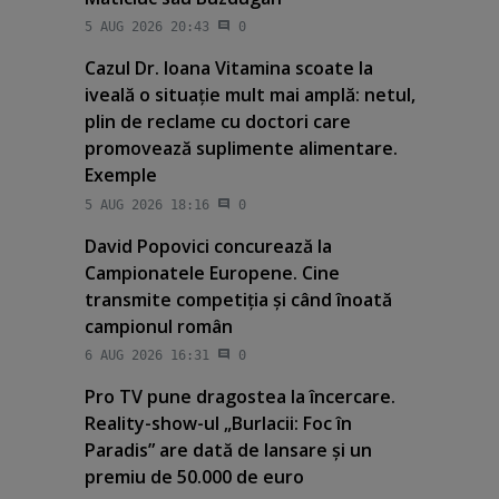
5 AUG 2026 20:43
0
Cazul Dr. Ioana Vitamina scoate la
iveală o situaţie mult mai amplă: netul,
plin de reclame cu doctori care
promovează suplimente alimentare.
Exemple
5 AUG 2026 18:16
0
David Popovici concurează la
Campionatele Europene. Cine
transmite competiţia şi când înoată
campionul român
6 AUG 2026 16:31
0
Pro TV pune dragostea la încercare.
Reality-show-ul „Burlacii: Foc în
Paradis” are dată de lansare şi un
premiu de 50.000 de euro