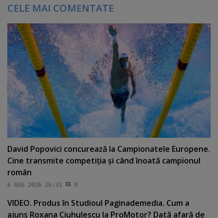
CELE MAI COMENTATE
David Popovici concurează la Campionatele Europene.
Cine transmite competiţia şi când înoată campionul
român
6 AUG 2026 16:31
0
VIDEO. Produs în Studioul Paginademedia. Cum a
ajuns Roxana Ciuhulescu la ProMotor? Dată afară de