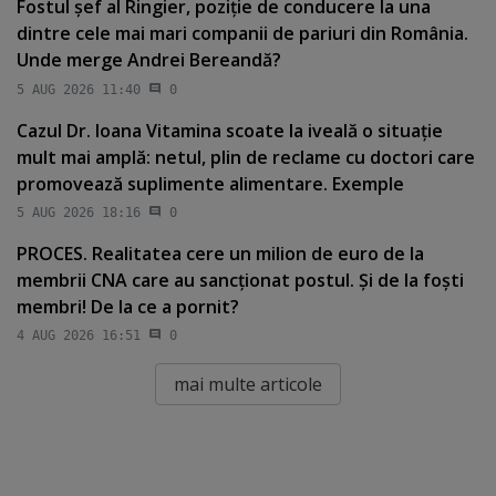
Fostul şef al Ringier, poziţie de conducere la una
dintre cele mai mari companii de pariuri din România.
Unde merge Andrei Bereandă?
5 AUG 2026 11:40
0
Cazul Dr. Ioana Vitamina scoate la iveală o situaţie
mult mai amplă: netul, plin de reclame cu doctori care
promovează suplimente alimentare. Exemple
5 AUG 2026 18:16
0
PROCES. Realitatea cere un milion de euro de la
membrii CNA care au sancţionat postul. Şi de la foşti
membri! De la ce a pornit?
4 AUG 2026 16:51
0
mai multe articole