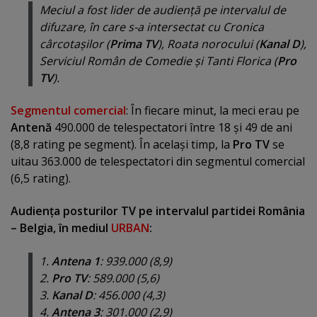
Meciul a fost lider de audienţă pe intervalul de
difuzare, în care s-a intersectat cu
Cronica
cârcotaşilor
(
Prima TV
),
Roata norocului
(
Kanal D
),
Serviciul Român de Comedie
şi
Tanti Florica
(
Pro
TV
).
Segmentul comercial
: În fiecare minut, la meci erau pe
Antenă
490.000 de telespectatori între 18 şi 49 de ani
(8,8 rating pe segment). În acelaşi timp, la
Pro TV
se
uitau 363.000 de telespectatori din segmentul comercial
(6,5 rating).
Audienţa posturilor TV pe intervalul partidei România
– Belgia, în mediul
URBAN
:
1.
Antena 1
: 939.000 (8,9)
2.
Pro TV
: 589.000 (5,6)
3.
Kanal D
: 456.000 (4,3)
4.
Antena 3
: 301.000 (2,9)