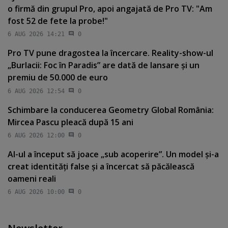
o firmă din grupul Pro, apoi angajată de Pro TV: "Am
fost 52 de fete la probe!"
6 AUG 2026 14:21
0
Pro TV pune dragostea la încercare. Reality-show-ul
„Burlacii: Foc în Paradis” are dată de lansare şi un
premiu de 50.000 de euro
6 AUG 2026 12:54
0
Schimbare la conducerea Geometry Global România:
Mircea Pascu pleacă după 15 ani
6 AUG 2026 12:00
0
AI-ul a început să joace „sub acoperire”. Un model şi-a
creat identităţi false şi a încercat să păcălească
oameni reali
6 AUG 2026 10:00
0