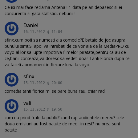
Ce isi mai face reclama Antena ! 1 data pe an depasesc si ei
concurenta si gata statistici, nebunii !
Daniel
16.11.2012 @ 11:04
sfinx,cum poti sa numesti aia comedie?E bataie de joc asupra
bunului simt.Si apoi va intrebati de ce vor aia de la MediaPRO cu
voyo al lor sa lupte impotriva filmelor piratate,pentru ca au de
ce,banii conteaza,va doresc sa vedeti doar Tanti Florica dupa ce
va faceti abonament in fiecare luna la voyo.
sfinx
15.11.2012 @ 20:00
comedia tanti florica mi se pare buna rau, chiar rad
vali
15.11.2012 @ 19:50
cum nu prind frate la public? cand rup audientele mereu? cele
doua emisiuni au fost batute de meci...in rest? nu prea sunt
batute