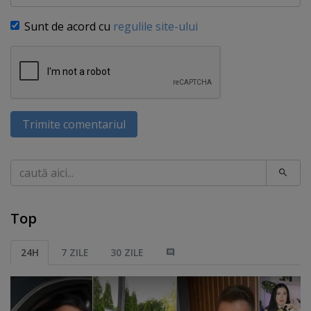
Sunt de acord cu
regulile site-ului
Trimite comentariul
Caută
Top
24H
7 ZILE
30 ZILE