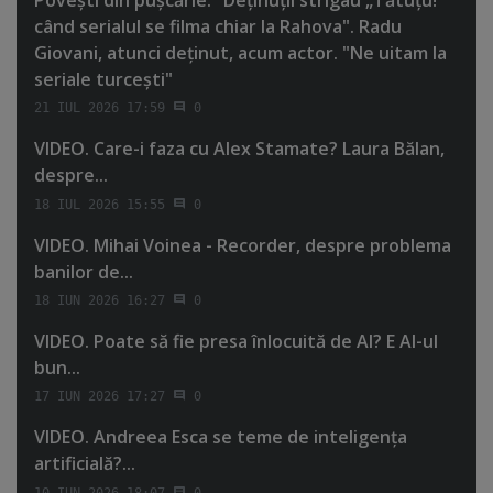
Poveşti din puşcărie: "Deţinuţii strigau „Tătuţu!”
când serialul se filma chiar la Rahova". Radu
Giovani, atunci deţinut, acum actor. "Ne uitam la
seriale turceşti"
21 IUL 2026 17:59
0
VIDEO. Care-i faza cu Alex Stamate? Laura Bălan,
despre...
18 IUL 2026 15:55
0
VIDEO. Mihai Voinea - Recorder, despre problema
banilor de...
18 IUN 2026 16:27
0
VIDEO. Poate să fie presa înlocuită de AI? E AI-ul
bun...
17 IUN 2026 17:27
0
VIDEO. Andreea Esca se teme de inteligenţa
artificială?...
10 IUN 2026 18:07
0