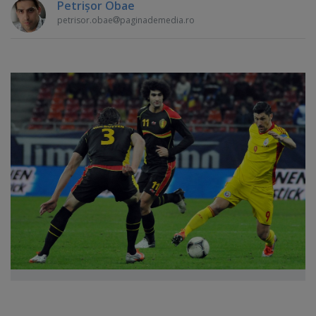
Petrişor Obae
petrisor.obae
paginademedia.ro