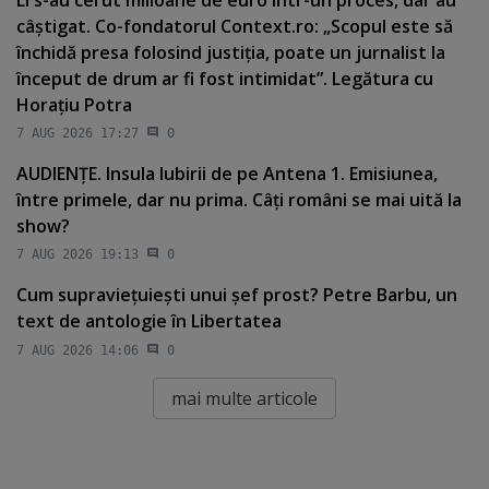
câştigat. Co-fondatorul Context.ro: „Scopul este să
închidă presa folosind justiţia, poate un jurnalist la
început de drum ar fi fost intimidat”. Legătura cu
Horaţiu Potra
7 AUG 2026 17:27
0
AUDIENŢE. Insula Iubirii de pe Antena 1. Emisiunea,
între primele, dar nu prima. Câţi români se mai uită la
show?
7 AUG 2026 19:13
0
Cum supravieţuieşti unui şef prost? Petre Barbu, un
text de antologie în Libertatea
7 AUG 2026 14:06
0
mai multe articole