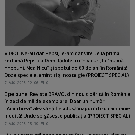
VIDEO. Ne-au dat Pepsi, le-am dat vin! De la prima
reclamă Pepsi cu Dem Rădulescu în valuri, la "nu mă-
nnebuni, Nea Nicu" şi spotul de 60 de ani în România!
Doze speciale, amintiri şi nostalgie (PROIECT SPECIAL)
7 AUG 2026 12:06
0
E pe bune! Revista BRAVO, din nou tipărită în România
în zeci de mii de exemplare. Doar un număr.
"Amintirea" aleasă să fie adusă înapoi într-o campanie
inedită! Unde se găseşte publicaţia (PROIECT SPECIAL)
7 AUG 2026 15:19
0
Li s-au cerut milioane de euro într-un proces, dar au