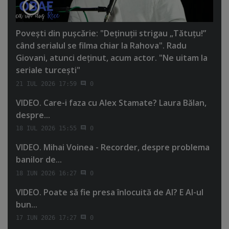
Poveşti din puşcărie: "Deţinuţii strigau „Tătuţu!”
când serialul se filma chiar la Rahova". Radu
Giovani, atunci deţinut, acum actor. "Ne uitam la
seriale turceşti"
21 IUL 2026 17:59
0
VIDEO. Care-i faza cu Alex Stamate? Laura Bălan,
despre...
18 IUL 2026 15:55
0
VIDEO. Mihai Voinea - Recorder, despre problema
banilor de...
18 IUN 2026 16:27
0
VIDEO. Poate să fie presa înlocuită de AI? E AI-ul
bun...
17 IUN 2026 17:27
0