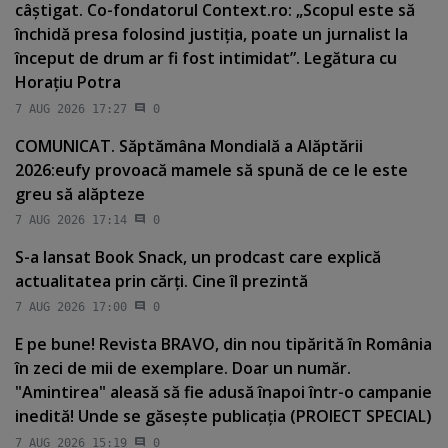
câştigat. Co-fondatorul Context.ro: „Scopul este să
închidă presa folosind justiţia, poate un jurnalist la
început de drum ar fi fost intimidat”. Legătura cu
Horaţiu Potra
7 AUG 2026 17:27
0
COMUNICAT. Săptămâna Mondială a Alăptării
2026:eufy provoacă mamele să spună de ce le este
greu să alăpteze
7 AUG 2026 17:14
0
S-a lansat Book Snack, un prodcast care explică
actualitatea prin cărţi. Cine îl prezintă
7 AUG 2026 17:00
0
E pe bune! Revista BRAVO, din nou tipărită în România
în zeci de mii de exemplare. Doar un număr.
"Amintirea" aleasă să fie adusă înapoi într-o campanie
inedită! Unde se găseşte publicaţia (PROIECT SPECIAL)
7 AUG 2026 15:19
0