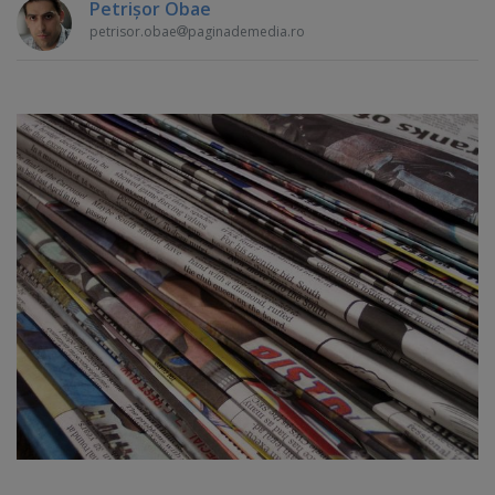
Petrişor Obae
petrisor.obae
paginademedia.ro