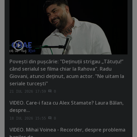
Poveşti din puşcărie: "Deţinuţii strigau „Tătuţu!”
când serialul se filma chiar la Rahova". Radu
Giovani, atunci deţinut, acum actor. "Ne uitam la
seriale turceşti"
21 IUL 2026 17:59
0
VIDEO. Care-i faza cu Alex Stamate? Laura Bălan,
despre...
18 IUL 2026 15:55
0
VIDEO. Mihai Voinea - Recorder, despre problema
banilor de...