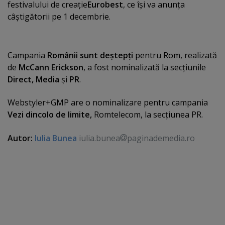
festivalului de creaţie
Eurobest
, ce îşi va anunţa
câştigătorii pe 1 decembrie.
Campania
Românii sunt deştepţi
pentru Rom, realizată
de
McCann Erickson
, a fost nominalizată la secţiunile
Direct, Media
şi
PR
.
Webstyler+GMP are o nominalizare pentru campania
Vezi dincolo de limite,
Romtelecom, la secţiunea PR.
Autor:
Iulia Bunea
iulia.bunea
paginademedia.ro