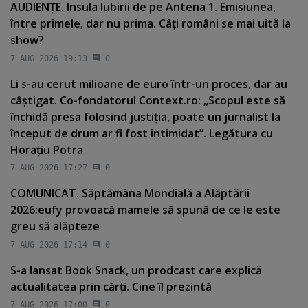
AUDIENŢE. Insula Iubirii de pe Antena 1. Emisiunea,
între primele, dar nu prima. Câţi români se mai uită la
show?
7 AUG 2026 19:13
0
Li s-au cerut milioane de euro într-un proces, dar au
câştigat. Co-fondatorul Context.ro: „Scopul este să
închidă presa folosind justiţia, poate un jurnalist la
început de drum ar fi fost intimidat”. Legătura cu
Horaţiu Potra
7 AUG 2026 17:27
0
COMUNICAT. Săptămâna Mondială a Alăptării
2026:eufy provoacă mamele să spună de ce le este
greu să alăpteze
7 AUG 2026 17:14
0
S-a lansat Book Snack, un prodcast care explică
actualitatea prin cărţi. Cine îl prezintă
7 AUG 2026 17:00
0