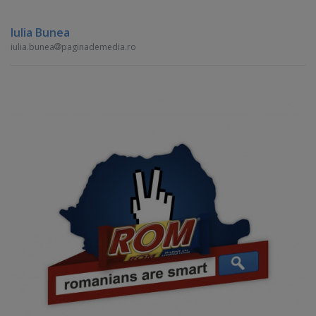
Iulia Bunea
iulia.bunea
paginademedia.ro