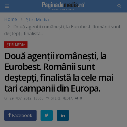
Home
Știri Media
Skip
Două agenţii româneşti, la Eurobest. Românii sunt
to
deştepţi, finalistă...
main
content
Două agenţii româneşti, la
Eurobest. Românii sunt
deştepţi, finalistă la cele mai
tari campanii din Europa.
29 NOV 2012 18:05
ȘTIRI MEDIA
0
Facebook