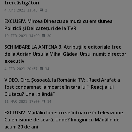
trei câştigători
4 APR 2021 11:48
2
EXCLUSIV. Mircea Dinescu se mută cu emisiunea
Politică şi Delicateţuri de la TVR
10 FEB 2021 14:00
30
SCHIMBARE LA ANTENA 3. Atribuţiile editoriale trec
de la Adrian Ursu la Mihai Gâdea. Ursu, numit director
executiv
4 FEB 2021 20:57
14
VIDEO. Circ. Şoşoacă, la România TV: „Raed Arafat a
fost condamnat la moarte în ţara lui”. Reacţia lui
Ciutacu? Una „blândă”
11 MAR 2021 17:00
14
EXCLUSIV. Mădălin Ionescu se întoarce în televiziune.
Cu emisiune de seară. Unde? Imagini cu Mădălin de
acum 20 de ani