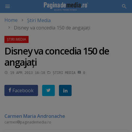
Home
Știri Media
Skip
Disney va concedia 150 de angajaţi
to
main
content
Disney va concedia 150 de
angajaţi
19 APR 2013 16:18
ȘTIRI MEDIA
0
Facebook
Carmen Maria Andronache
carmen
paginademedia.ro