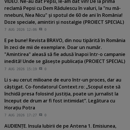
VIDEO. Ne-au dat Pepsi, le-am dat vin! De la prima
reclamă Pepsi cu Dem Rădulescu în valuri, la "nu mă-
nnebuni, Nea Nicu" şi spotul de 60 de ani în România!
Doze speciale, amintiri şi nostalgie (PROIECT SPECIAL)
7 AUG 2026 12:06
0
E pe bune! Revista BRAVO, din nou tipărită în România
în zeci de mii de exemplare. Doar un număr.
"Amintirea" aleasă să fie adusă înapoi într-o campanie
inedită! Unde se găseşte publicaţia (PROIECT SPECIAL)
7 AUG 2026 15:19
0
Li s-au cerut milioane de euro într-un proces, dar au
câştigat. Co-fondatorul Context.ro: „Scopul este să
închidă presa folosind justiţia, poate un jurnalist la
început de drum ar fi fost intimidat”. Legătura cu
Horaţiu Potra
7 AUG 2026 17:27
0
AUDIENŢE. Insula Iubirii de pe Antena 1. Emisiunea,