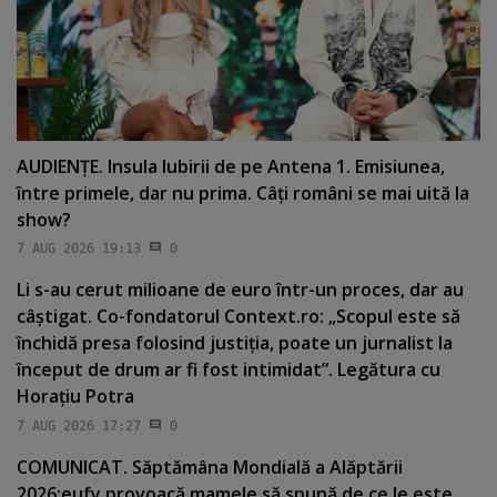
AUDIENŢE. Insula Iubirii de pe Antena 1. Emisiunea,
între primele, dar nu prima. Câţi români se mai uită la
show?
7 AUG 2026 19:13
0
Li s-au cerut milioane de euro într-un proces, dar au
câştigat. Co-fondatorul Context.ro: „Scopul este să
închidă presa folosind justiţia, poate un jurnalist la
început de drum ar fi fost intimidat”. Legătura cu
Horaţiu Potra
7 AUG 2026 17:27
0
COMUNICAT. Săptămâna Mondială a Alăptării
2026:eufy provoacă mamele să spună de ce le este