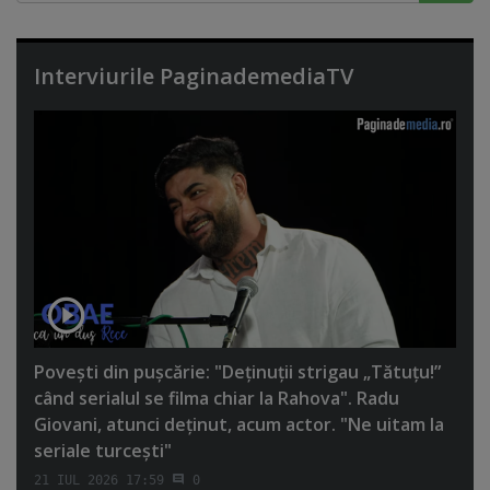
Interviurile PaginademediaTV
Poveşti din puşcărie: "Deţinuţii strigau „Tătuţu!”
când serialul se filma chiar la Rahova". Radu
Giovani, atunci deţinut, acum actor. "Ne uitam la
seriale turceşti"
21 IUL 2026 17:59
0