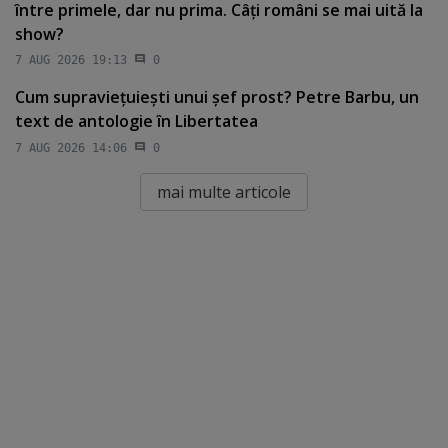
între primele, dar nu prima. Câţi români se mai uită la
show?
7 AUG 2026 19:13
0
Cum supravieţuieşti unui şef prost? Petre Barbu, un
text de antologie în Libertatea
7 AUG 2026 14:06
0
mai multe articole