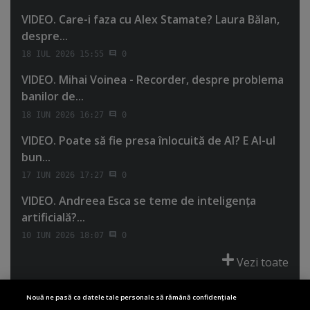
VIDEO. Care-i faza cu Alex Stamate? Laura Bălan,
despre...
18 IUL 2026 15:55
0
VIDEO. Mihai Voinea - Recorder, despre problema
banilor de...
18 IUN 2026 16:27
0
VIDEO. Poate să fie presa înlocuită de AI? E AI-ul
bun...
17 IUN 2026 17:27
0
VIDEO. Andreea Esca se teme de inteligenţa
artificială?...
10 IUN 2026 18:07
0
Vezi toate
Nouă ne pasă ca datele tale personale să rămână confidențiale