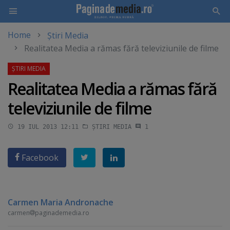
Home
Știri Media
Skip
Realitatea Media a rămas fără televiziunile de filme
to
main
content
Realitatea Media a rămas fără
televiziunile de filme
19 IUL 2013 12:11
ȘTIRI MEDIA
1
Facebook
Carmen Maria Andronache
carmen
paginademedia.ro