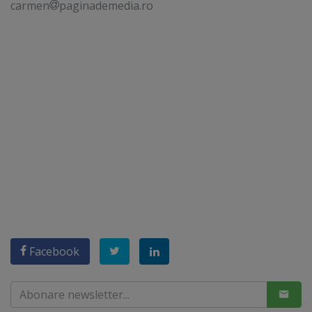
carmen
paginademedia.ro
Facebook