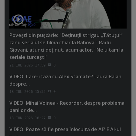
Poveşti din puşcărie: "Deţinuţii strigau „Tătuţu!”
când serialul se filma chiar la Rahova". Radu
Giovani, atunci deţinut, acum actor. "Ne uitam la
seriale turceşti"
21 IUL 2026 17:59
0
VIDEO. Care-i faza cu Alex Stamate? Laura Bălan,
despre...
18 IUL 2026 15:55
0
VIDEO. Mihai Voinea - Recorder, despre problema
banilor de...
18 IUN 2026 16:27
0
VIDEO. Poate să fie presa înlocuită de AI? E AI-ul