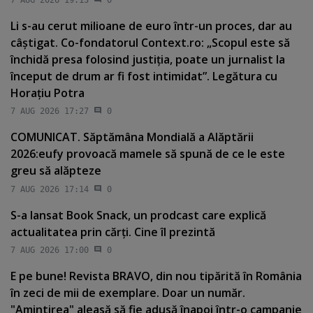
7 AUG 2026 19:13
0
Li s-au cerut milioane de euro într-un proces, dar au
câştigat. Co-fondatorul Context.ro: „Scopul este să
închidă presa folosind justiţia, poate un jurnalist la
început de drum ar fi fost intimidat”. Legătura cu
Horaţiu Potra
7 AUG 2026 17:27
0
COMUNICAT. Săptămâna Mondială a Alăptării
2026:eufy provoacă mamele să spună de ce le este
greu să alăpteze
7 AUG 2026 17:14
0
S-a lansat Book Snack, un prodcast care explică
actualitatea prin cărţi. Cine îl prezintă
7 AUG 2026 17:00
0
E pe bune! Revista BRAVO, din nou tipărită în România
în zeci de mii de exemplare. Doar un număr.
"Amintirea" aleasă să fie adusă înapoi într-o campanie