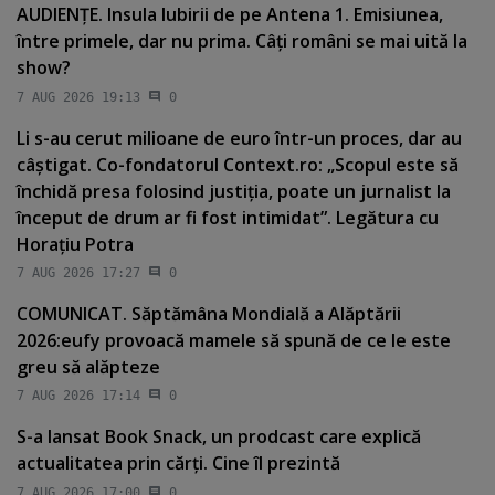
AUDIENŢE. Insula Iubirii de pe Antena 1. Emisiunea,
între primele, dar nu prima. Câţi români se mai uită la
show?
7 AUG 2026 19:13
0
Li s-au cerut milioane de euro într-un proces, dar au
câştigat. Co-fondatorul Context.ro: „Scopul este să
închidă presa folosind justiţia, poate un jurnalist la
început de drum ar fi fost intimidat”. Legătura cu
Horaţiu Potra
7 AUG 2026 17:27
0
COMUNICAT. Săptămâna Mondială a Alăptării
2026:eufy provoacă mamele să spună de ce le este
greu să alăpteze
7 AUG 2026 17:14
0
S-a lansat Book Snack, un prodcast care explică
actualitatea prin cărţi. Cine îl prezintă
7 AUG 2026 17:00
0