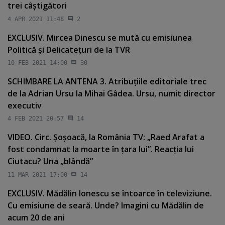
trei câştigători
4 APR 2021 11:48
2
EXCLUSIV. Mircea Dinescu se mută cu emisiunea
Politică şi Delicateţuri de la TVR
10 FEB 2021 14:00
30
SCHIMBARE LA ANTENA 3. Atribuţiile editoriale trec
de la Adrian Ursu la Mihai Gâdea. Ursu, numit director
executiv
4 FEB 2021 20:57
14
VIDEO. Circ. Şoşoacă, la România TV: „Raed Arafat a
fost condamnat la moarte în ţara lui”. Reacţia lui
Ciutacu? Una „blândă”
11 MAR 2021 17:00
14
EXCLUSIV. Mădălin Ionescu se întoarce în televiziune.
Cu emisiune de seară. Unde? Imagini cu Mădălin de
acum 20 de ani