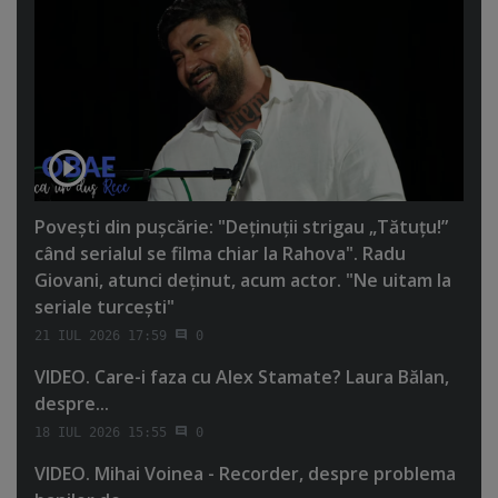
Poveşti din puşcărie: "Deţinuţii strigau „Tătuţu!”
când serialul se filma chiar la Rahova". Radu
Giovani, atunci deţinut, acum actor. "Ne uitam la
seriale turceşti"
21 IUL 2026 17:59
0
VIDEO. Care-i faza cu Alex Stamate? Laura Bălan,
despre...
18 IUL 2026 15:55
0
VIDEO. Mihai Voinea - Recorder, despre problema