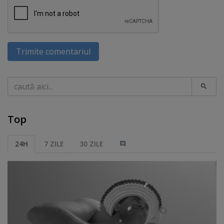
Trimite comentariul
Caută
Top
24H
7 ZILE
30 ZILE