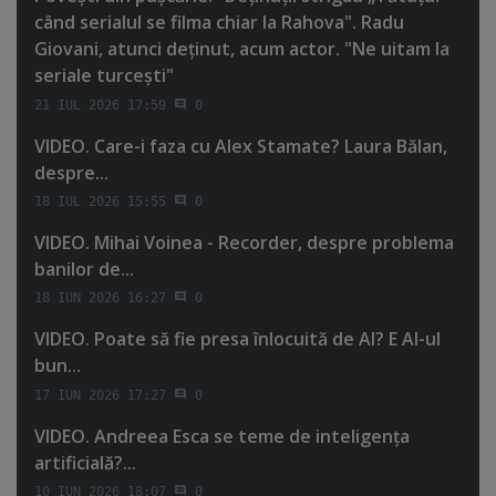
când serialul se filma chiar la Rahova". Radu
Giovani, atunci deţinut, acum actor. "Ne uitam la
seriale turceşti"
21 IUL 2026 17:59
0
VIDEO. Care-i faza cu Alex Stamate? Laura Bălan,
despre...
18 IUL 2026 15:55
0
VIDEO. Mihai Voinea - Recorder, despre problema
banilor de...
18 IUN 2026 16:27
0
VIDEO. Poate să fie presa înlocuită de AI? E AI-ul
bun...
17 IUN 2026 17:27
0
VIDEO. Andreea Esca se teme de inteligenţa
artificială?...
10 IUN 2026 18:07
0