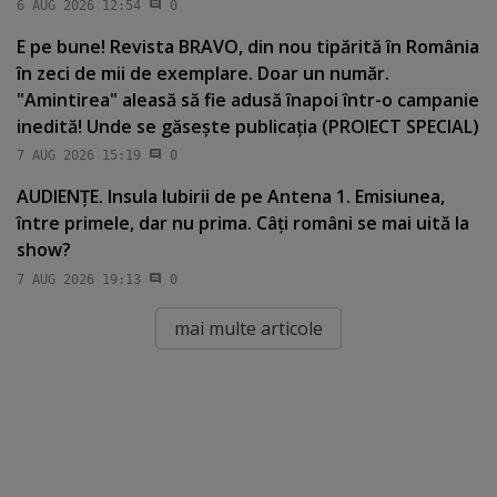
6 AUG 2026 12:54
0
E pe bune! Revista BRAVO, din nou tipărită în România
în zeci de mii de exemplare. Doar un număr.
"Amintirea" aleasă să fie adusă înapoi într-o campanie
inedită! Unde se găseşte publicaţia (PROIECT SPECIAL)
7 AUG 2026 15:19
0
AUDIENŢE. Insula Iubirii de pe Antena 1. Emisiunea,
între primele, dar nu prima. Câţi români se mai uită la
show?
7 AUG 2026 19:13
0
mai multe articole