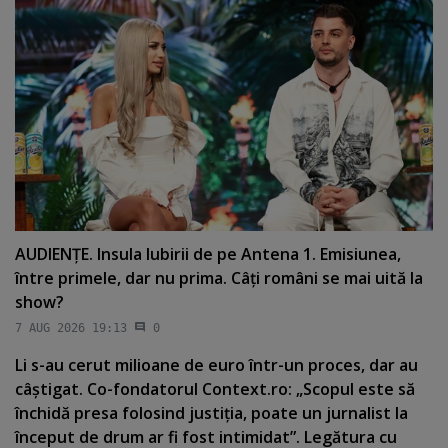
AUDIENŢE. Insula Iubirii de pe Antena 1. Emisiunea,
între primele, dar nu prima. Câţi români se mai uită la
show?
7 AUG 2026 19:13
0
Li s-au cerut milioane de euro într-un proces, dar au
câştigat. Co-fondatorul Context.ro: „Scopul este să
închidă presa folosind justiţia, poate un jurnalist la
început de drum ar fi fost intimidat”. Legătura cu