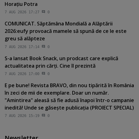
Horaţiu Potra
7 AUG 2026 17:27
0
COMUNICAT. Săptămâna Mondială a Alăptării
2026:eufy provoacă mamele să spună de ce le este
greu să alăpteze
7 AUG 2026 17:14
0
S-a lansat Book Snack, un prodcast care explică
actualitatea prin cărţi. Cine îl prezintă
7 AUG 2026 17:00
0
E pe bune! Revista BRAVO, din nou tipărită în România
în zeci de mii de exemplare. Doar un număr.
"Amintirea" aleasă să fie adusă înapoi într-o campanie
inedită! Unde se găseşte publicaţia (PROIECT SPECIAL)
7 AUG 2026 15:19
0
Newsletter