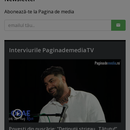
Abonează-te la Pagina de media
Interviurile PaginademediaTV
Poveşti din puşcărie: "Deţinuţii strigau „Tătuţu!”