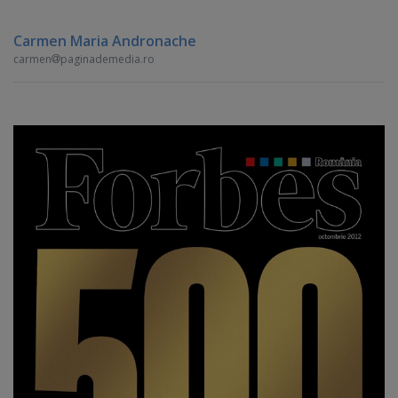
Carmen Maria Andronache
carmen
paginademedia.ro