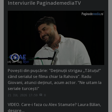
Interviurile PaginademediaTV
Poveşti din puşcărie: "Deţinuţii strigau „Tătuţu!”
când serialul se filma chiar la Rahova". Radu
Giovani, atunci deţinut, acum actor. "Ne uitam la
seriale turceşti"
21 IUL 2026 17:59
0
VIDEO. Care-i faza cu Alex Stamate? Laura Bălan,
despre...