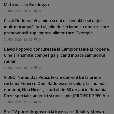
Maticiuc sau Buzdugan
5 AUG 2026 20:43
0
Cazul Dr. Ioana Vitamina scoate la iveală o situaţie
mult mai amplă: netul, plin de reclame cu doctori care
promovează suplimente alimentare. Exemple
5 AUG 2026 18:16
0
David Popovici concurează la Campionatele Europene.
Cine transmite competiţia şi când înoată campionul
român
6 AUG 2026 16:31
0
VIDEO. Ne-au dat Pepsi, le-am dat vin! De la prima
reclamă Pepsi cu Dem Rădulescu în valuri, la "nu mă-
nnebuni, Nea Nicu" şi spotul de 60 de ani în România!
Doze speciale, amintiri şi nostalgie (PROIECT SPECIAL)
7 AUG 2026 12:06
0
Pro TV pune dragostea la încercare. Reality-show-ul