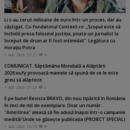
Li s-au cerut milioane de euro într-un proces, dar au
câştigat. Co-fondatorul Context.ro: „Scopul este să
închidă presa folosind justiţia, poate un jurnalist la
început de drum ar fi fost intimidat”. Legătura cu
Horaţiu Potra
7 AUG 2026 17:27
0
COMUNICAT. Săptămâna Mondială a Alăptării
2026:eufy provoacă mamele să spună de ce le este
greu să alăpteze
7 AUG 2026 17:14
0
E pe bune! Revista BRAVO, din nou tipărită în România
în zeci de mii de exemplare. Doar un număr.
"Amintirea" aleasă să fie adusă înapoi într-o campanie
inedită! Unde se găseşte publicaţia (PROIECT SPECIAL)
7 AUG 2026 15:19
0