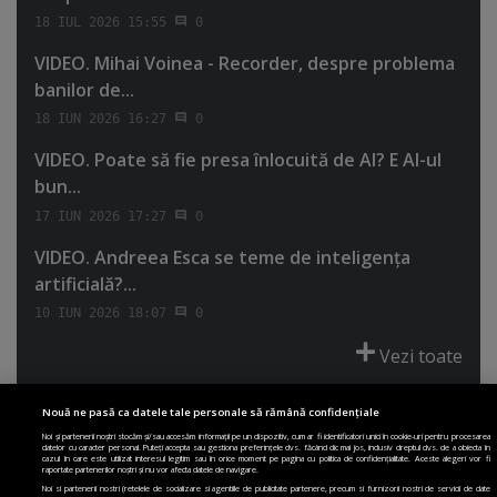
18 IUL 2026 15:55
0
VIDEO. Mihai Voinea - Recorder, despre problema
banilor de...
18 IUN 2026 16:27
0
VIDEO. Poate să fie presa înlocuită de AI? E AI-ul
bun...
17 IUN 2026 17:27
0
VIDEO. Andreea Esca se teme de inteligenţa
artificială?...
10 IUN 2026 18:07
0
Vezi toate
Nouă ne pasă ca datele tale personale să rămână confidențiale
Noi și partenerii noștri stocăm și/sau accesăm informații pe un dispozitiv, cum ar fi identificatori unici în cookie-uri pentru procesarea
datelor cu caracter personal. Puteți accepta sau gestiona preferințele dvs. făcând clic mai jos, inclusiv dreptul dvs. de a obiecta în
cazul în care este utilizat interesul legitim sau în orice moment pe pagina cu politica de confidențialitate. Aceste alegeri vor fi
PRIMA PAGINĂ
POLITICA DE COLECTARE ACORD COOKIE
raportate partenerilor noștri și nu vor afecta datele de navigare.
POLITICA DE CONFIDENȚIALITATE
DESPRE SITE
ECHIPA
Noi si partenerii nostri (retelele de socializare si agentiile de publicitate partenere, precum si furnizorii nostri de servicii de date