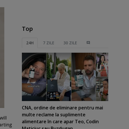
Top
24H
7 ZILE
30 ZILE
CNA, ordine de eliminare pentru mai
multe reclame la suplimente
ill
alimentare în care apar Teo, Codin
arting
Maticiuc sau Buzdugan