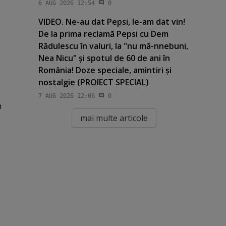
6 AUG 2026 12:54
0
VIDEO. Ne-au dat Pepsi, le-am dat vin!
De la prima reclamă Pepsi cu Dem
Rădulescu în valuri, la "nu mă-nnebuni,
Nea Nicu" şi spotul de 60 de ani în
România! Doze speciale, amintiri şi
nostalgie (PROIECT SPECIAL)
7 AUG 2026 12:06
0
n
mai multe articole