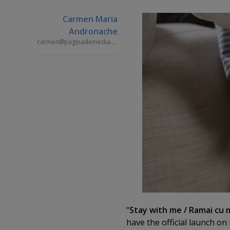
Carmen Maria
Andronache
carmen
paginademedia.ro
“
Stay with me / Ramai cu 
have the official launch o