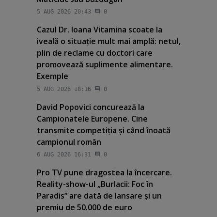
5 AUG 2026 20:43
0
Cazul Dr. Ioana Vitamina scoate la
iveală o situaţie mult mai amplă: netul,
plin de reclame cu doctori care
promovează suplimente alimentare.
Exemple
5 AUG 2026 18:16
0
David Popovici concurează la
Campionatele Europene. Cine
transmite competiţia şi când înoată
campionul român
6 AUG 2026 16:31
0
Pro TV pune dragostea la încercare.
Reality-show-ul „Burlacii: Foc în
Paradis” are dată de lansare şi un
premiu de 50.000 de euro