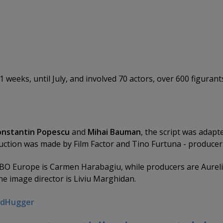
1 weeks, until July, and involved 70 actors, over 600 figuran
onstantin Popescu
and
Mihai Bauman
, the script was adapt
uction was made by Film Factor and Tino Furtuna - producer
BO Europe is Carmen Harabagiu, while producers are Aurel
he image director is Liviu Marghidan.
dHugger