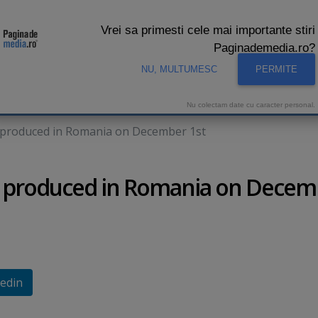
Vrei sa primesti cele mai importante stiri
Paginademedia.ro?
NU, MULTUMESC
PERMITE
CNA
INTERVIURI VIDEO
STUDIO VIDEO
AUDIENTE 
Nu colectam date cu caracter personal.
s produced in Romania on December 1st
es produced in Romania on Decem
edin