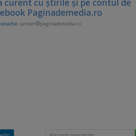
 la curent cu ştirile şi pe contul de
cebook Paginademedia.ro
ronache
carmen
paginademedia.ro
edin