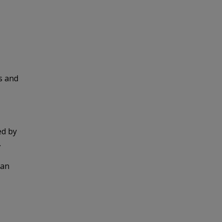
ts and
ed by
.
ian