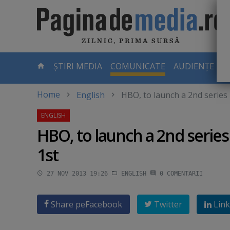
Skip
to
main
content
-
ȘTIRI MEDIA
COMUNICATE
AUDIENȚE TV
PAGINA
CURENTĂ
Home
English
HBO, to launch a 2nd serie
HBO, to launch a 2nd seri
1st
27 NOV 2013 19:26
ENGLISH
0
COMENTARII
Share pe
Facebook
Twitter
Link