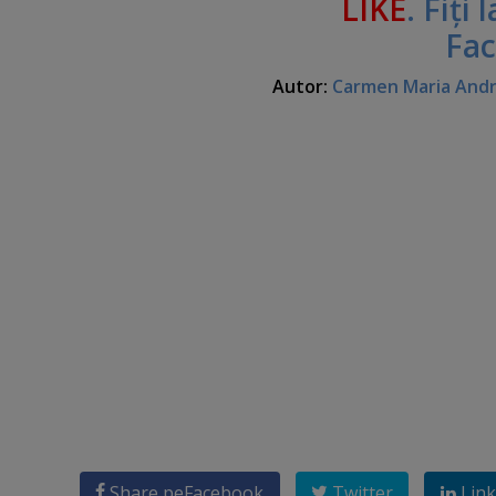
LIKE
. Fiţi
Fa
Autor:
Carmen Maria And
Share pe
Facebook
Twitter
Link