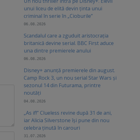
Un nou thriller intră pe Disney+. Elevii
unui liceu de elită devin ținta unui
criminal în serie în „Cioburile”
06.08.2026
Scandalul care a zguduit aristocrația
britanică devine serial. BBC First aduce
una dintre premierele anului
06.08.2026
Disney+ anunță premierele din august.
Camp Rock 3, un nou serial Star Wars și
sezonul 14 din Futurama, printre
noutăți
04.08.2026
„As if!” Clueless revine după 31 de ani,
iar Alicia Silverstone își pune din nou
celebra ținută în carouri
31.07.2026