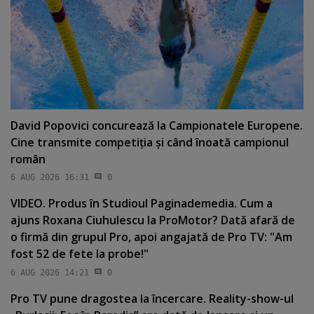
David Popovici concurează la Campionatele Europene.
Cine transmite competiţia şi când înoată campionul
român
6 AUG 2026 16:31
0
VIDEO. Produs în Studioul Paginademedia. Cum a
ajuns Roxana Ciuhulescu la ProMotor? Dată afară de
o firmă din grupul Pro, apoi angajată de Pro TV: "Am
fost 52 de fete la probe!"
6 AUG 2026 14:21
0
Pro TV pune dragostea la încercare. Reality-show-ul