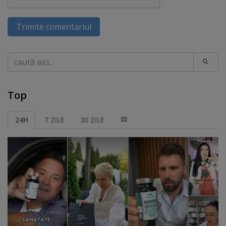
Trimite comentariul
Caută
Top
24H
7 ZILE
30 ZILE