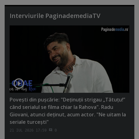
Interviurile PaginademediaTV
Poveşti din puşcărie: "Deţinuţii strigau „Tătuţu!”
când serialul se filma chiar la Rahova". Radu
Giovani, atunci deţinut, acum actor. "Ne uitam la
seriale turceşti"
21 IUL 2026 17:59
0