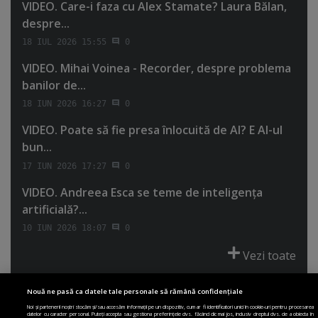
VIDEO. Care-i faza cu Alex Stamate? Laura Bălan,
despre...
18 IUL 2026 15:55
0
VIDEO. Mihai Voinea - Recorder, despre problema
banilor de...
18 IUN 2026 16:27
0
VIDEO. Poate să fie presa înlocuită de AI? E AI-ul
bun...
17 IUN 2026 17:27
0
VIDEO. Andreea Esca se teme de inteligenţa
artificială?...
10 IUN 2026 18:07
0
Vezi toate
Nouă ne pasă ca datele tale personale să rămână confidențiale
Noi și partenerii noștri stocăm și/sau accesăm informații pe un dispozitiv, cum ar fi identificatori unici în cookie-uri pentru procesarea
datelor cu caracter personal. Puteți accepta sau gestiona preferințele dvs. făcând clic mai jos, inclusiv dreptul dvs. de a obiecta în