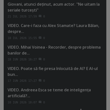
Giovani, atunci deţinut, acum actor. "Ne uitam la
seriale turceşti"
21 IUL 2026 17:59
0
VIDEO. Care-i faza cu Alex Stamate? Laura Bălan,
despre...
18 IUL 2026 15:55
0
VIDEO. Mihai Voinea - Recorder, despre problema
banilor de...
18 IUN 2026 16:27
0
VIDEO. Poate să fie presa înlocuită de AI? E AI-ul
bun...
17 IUN 2026 17:27
0
VIDEO. Andreea Esca se teme de inteligenţa
artificială?...
10 IUN 2026 18:07
0