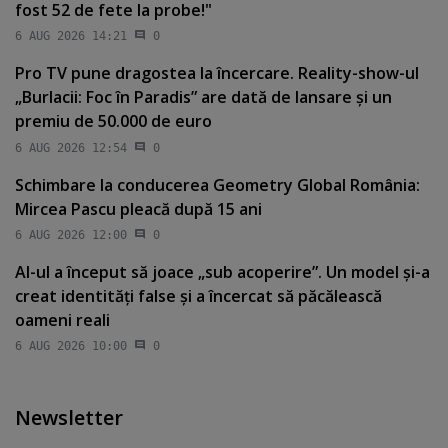
fost 52 de fete la probe!"
6 AUG 2026 14:21
0
Pro TV pune dragostea la încercare. Reality-show-ul
„Burlacii: Foc în Paradis” are dată de lansare şi un
premiu de 50.000 de euro
6 AUG 2026 12:54
0
Schimbare la conducerea Geometry Global România:
Mircea Pascu pleacă după 15 ani
6 AUG 2026 12:00
0
AI-ul a început să joace „sub acoperire”. Un model şi-a
creat identităţi false şi a încercat să păcălească
oameni reali
6 AUG 2026 10:00
0
Newsletter