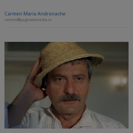
Carmen Maria Andronache
carmen
paginademedia.ro