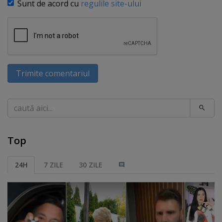
Sunt de acord cu
regulile site-ului
Trimite comentariul
Caută
Top
24H
7 ZILE
30 ZILE