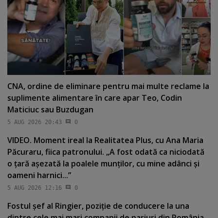
CNA, ordine de eliminare pentru mai multe reclame la
suplimente alimentare în care apar Teo, Codin
Maticiuc sau Buzdugan
5 AUG 2026 20:43
0
VIDEO. Moment ireal la Realitatea Plus, cu Ana Maria
Păcuraru, fiica patronului. „A fost odată ca niciodată
o ţară aşezată la poalele munţilor, cu mine adânci şi
oameni harnici...”
5 AUG 2026 12:16
0
Fostul şef al Ringier, poziţie de conducere la una
dintre cele mai mari companii de pariuri din România.