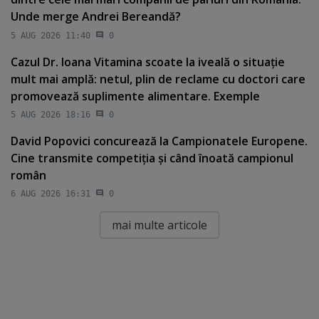
Unde merge Andrei Bereandă?
5 AUG 2026 11:40
0
Cazul Dr. Ioana Vitamina scoate la iveală o situaţie
mult mai amplă: netul, plin de reclame cu doctori care
promovează suplimente alimentare. Exemple
5 AUG 2026 18:16
0
David Popovici concurează la Campionatele Europene.
Cine transmite competiţia şi când înoată campionul
român
6 AUG 2026 16:31
0
mai multe articole