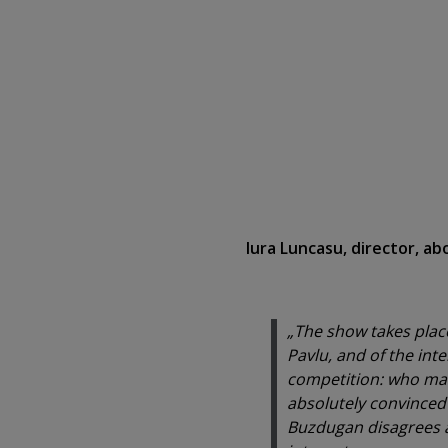
Iura Luncasu, director, a
„The show takes place
Pavlu, and of the int
competition: who make
absolutely convinced 
Buzdugan disagrees a