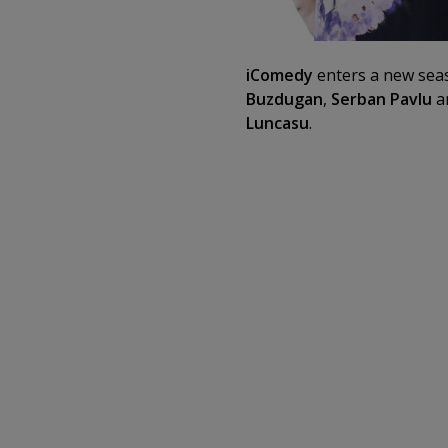
iComedy
enters a new sea
Buzdugan
,
Serban Pavlu
a
Luncasu
.