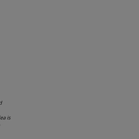
d
ea is