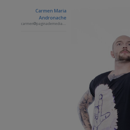
Carmen Maria
Andronache
carmen
paginademedia.ro