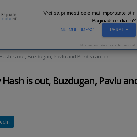
Vrei sa primesti cele mai importante stiri
Paginademedia.ro?
NU, MULTUMESC
PERMITE
CNA
INTERVIURI VIDEO
STUDIO VIDEO
AUDIENTE 
Nu colectam date cu caracter personal.
Hash is out, Buzdugan, Pavlu and Bordea are in
Hash is out, Buzdugan, Pavlu an
edin