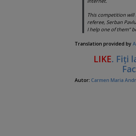
internet.
This competition will
referee, Serban Pavlu,
I help one of them” b
Translation provided by
A
LIKE
. Fiţi
Fa
Autor:
Carmen Maria And