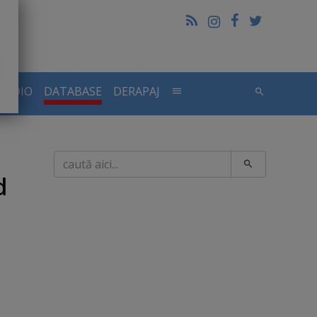
RADIO
DATABASE
DERAPAJ
Caută
d