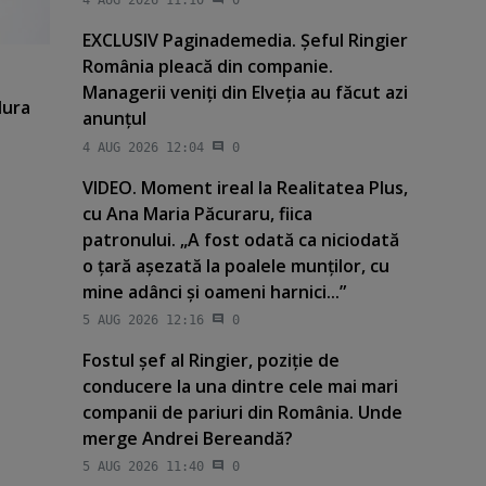
4 AUG 2026 11:10
0
EXCLUSIV Paginademedia. Şeful Ringier
România pleacă din companie.
Managerii veniţi din Elveţia au făcut azi
Iura
anunţul
4 AUG 2026 12:04
0
VIDEO. Moment ireal la Realitatea Plus,
cu Ana Maria Păcuraru, fiica
patronului. „A fost odată ca niciodată
o ţară aşezată la poalele munţilor, cu
mine adânci şi oameni harnici...”
5 AUG 2026 12:16
0
Fostul şef al Ringier, poziţie de
conducere la una dintre cele mai mari
companii de pariuri din România. Unde
merge Andrei Bereandă?
5 AUG 2026 11:40
0