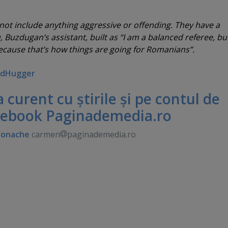
 not include anything aggressive or offending. They have a
 Buzdugan’s assistant, built as “I am a balanced referee, but, 
ecause that’s how things are going for Romanians”.
dHugger
 la curent cu ştirile şi pe contul de
cebook Paginademedia.ro
ronache
carmen
paginademedia.ro