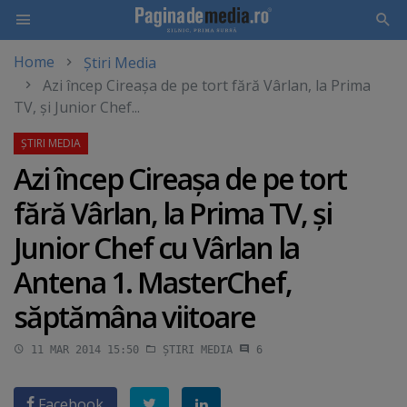
Home
Știri Media
Skip
Azi încep Cireaşa de pe tort fără Vârlan, la Prima
to
TV, şi Junior Chef...
main
content
Azi încep Cireaşa de pe tort
fără Vârlan, la Prima TV, şi
Junior Chef cu Vârlan la
Antena 1. MasterChef,
săptămâna viitoare
11 MAR 2014 15:50
ȘTIRI MEDIA
6
Facebook