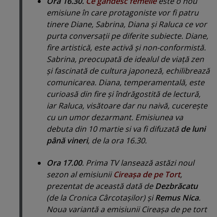
Ora 16.30.
Ce gândesc femeile
este o nou
emisiune în care protagoniste vor fi patru
tinere Diane, Sabrina, Diana şi Raluca ce vor
purta conversaţii pe diferite subiecte. Diane,
fire artistică, este activă şi non-conformistă.
Sabrina, preocupată de idealul de viaţă zen
şi fascinată de cultura japoneză, echilibrează
comunicarea. Diana, temperamentală, este
curioasă din fire şi îndrăgostită de lectură,
iar Raluca, visătoare dar nu naivă, cucereşte
cu un umor dezarmant. Emisiunea va
debuta din 10 martie si va fi difuzată
de luni
până vineri
, de la ora 16.30.
Ora 17.00
. Prima TV lansează astăzi noul
sezon al emisiunii
Cireaşa de pe Tort
,
prezentat de această dată de
Dezbrăcatu
(de la Cronica Cârcotaşilor) şi
Remus Nica
.
Noua variantă a emisiunii Cireaşa de pe tort