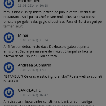
micii omuleti
11.03.2014 @ 10:18
remus nica e un tip misto, patron de pub in centrul vechi si de
restaurant... Sa il pui ca Chef e cam mult, plus ca se va plictisi
omul... e pe golaneala, gagici si business. Face dl. Burci alegeri pe
termen scurt.
Mihai
10.03.2014 @ 21:34
Ar fi fost un debut misto daca Dezbracatu gatea pt prima
emisiune . Sau in prima serie de invitati . E timpul sa faca si
altceva decat ii spune Huidu sa faca
Andreea Submarin
10.03.2014 @ 17:31
"ISTAMBUL"? Ce oras e asta, ingnorantilor? Poate vreti sa spuneti
ISTANBUL.
GAVRILACHE
10.03.2014 @ 16:47
Am visat ca in lupta dintre constiinta si bani, uneori, castiga