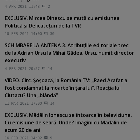
4 APR 2021 11:48
2
EXCLUSIV. Mircea Dinescu se mută cu emisiunea
Politică şi Delicateţuri de la TVR
10 FEB 2021 14:00
30
SCHIMBARE LA ANTENA 3. Atribuţiile editoriale trec
de la Adrian Ursu la Mihai Gâdea. Ursu, numit director
executiv
4 FEB 2021 20:57
14
VIDEO. Circ. Şoşoacă, la România TV: „Raed Arafat a
fost condamnat la moarte în ţara lui”. Reacţia lui
Ciutacu? Una „blândă”
11 MAR 2021 17:00
14
EXCLUSIV. Mădălin Ionescu se întoarce în televiziune.
Cu emisiune de seară. Unde? Imagini cu Mădălin de
acum 20 de ani
16 FEB 2021 14:02
9