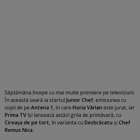
Săptămâna începe cu mai multe premiere pe televiziuni.
În această seară ia startul
Junior Chef
, emisiunea cu
copii de pe
Antena 1
, în care
Horia Vârlan
este jurat, iar
Prima TV
îşi lansează astăzi grila de primăvară, cu
Cireaşa de pe tort
, în varianta cu
Dezbrăcatu
şi
Chef
Remus Nica.