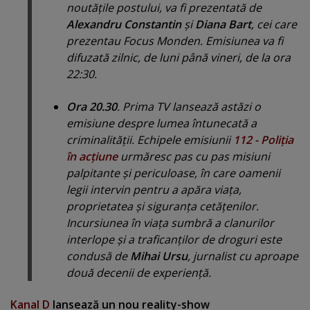
noutăţile postului, va fi prezentată de
Alexandru Constantin
şi
Diana Bart
, cei care
prezentau Focus Monden. Emisiunea va fi
difuzată zilnic, de luni până vineri, de la ora
22:30.
Ora 20.30
. Prima TV lansează astăzi o
emisiune despre lumea întunecată a
criminalităţii. Echipele emisiunii
112 - Poliţia
în acţiune
urmăresc pas cu pas misiuni
palpitante şi periculoase, în care oamenii
legii intervin pentru a apăra viaţa,
proprietatea şi siguranţa cetăţenilor.
Incursiunea în viaţa sumbră a clanurilor
interlope şi a traficanţilor de droguri este
condusă de
Mihai Ursu
, jurnalist cu aproape
două decenii de experienţă.
Kanal D
lansează un nou reality-show