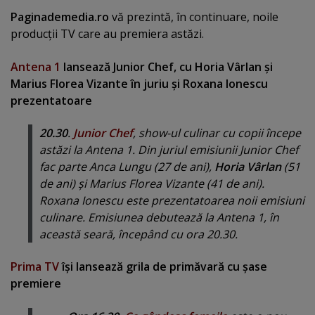
Paginademedia.ro
vă prezintă, în continuare, noile
producţii TV care au premiera astăzi.
Antena 1
lansează Junior Chef, cu Horia Vârlan şi
Marius Florea Vizante în juriu şi Roxana Ionescu
prezentatoare
20.30
.
Junior Chef
, show-ul culinar cu copii începe
astăzi la Antena 1. Din juriul emisiunii Junior Chef
fac parte Anca Lungu (27 de ani),
Horia Vârlan
(51
de ani) şi Marius Florea Vizante (41 de ani).
Roxana Ionescu este prezentatoarea noii emisiuni
culinare. Emisiunea debutează la Antena 1, în
această seară, începând cu ora 20.30.
Prima TV
îşi lansează grila de primăvară cu şase
premiere