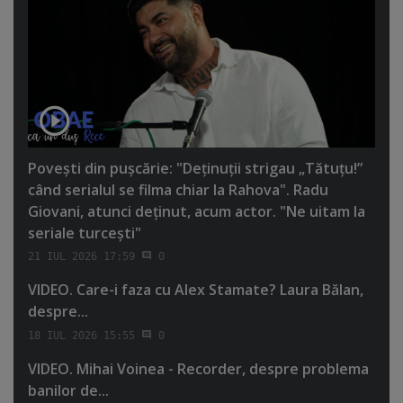
Poveşti din puşcărie: "Deţinuţii strigau „Tătuţu!”
când serialul se filma chiar la Rahova". Radu
Giovani, atunci deţinut, acum actor. "Ne uitam la
seriale turceşti"
21 IUL 2026 17:59
0
VIDEO. Care-i faza cu Alex Stamate? Laura Bălan,
despre...
18 IUL 2026 15:55
0
VIDEO. Mihai Voinea - Recorder, despre problema
banilor de...