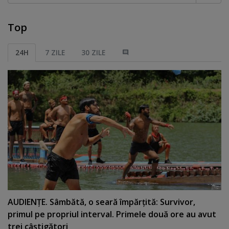
Top
24H
7 ZILE
30 ZILE
AUDIENŢE. Sâmbătă, o seară împărţită: Survivor,
primul pe propriul interval. Primele două ore au avut
trei câştigători