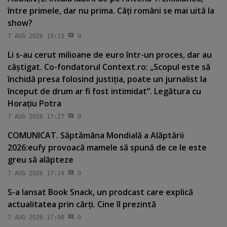
între primele, dar nu prima. Câţi români se mai uită la
show?
7 AUG 2026 19:13
0
Li s-au cerut milioane de euro într-un proces, dar au
câştigat. Co-fondatorul Context.ro: „Scopul este să
închidă presa folosind justiţia, poate un jurnalist la
început de drum ar fi fost intimidat”. Legătura cu
Horaţiu Potra
7 AUG 2026 17:27
0
COMUNICAT. Săptămâna Mondială a Alăptării
2026:eufy provoacă mamele să spună de ce le este
greu să alăpteze
7 AUG 2026 17:14
0
S-a lansat Book Snack, un prodcast care explică
actualitatea prin cărţi. Cine îl prezintă
7 AUG 2026 17:00
0