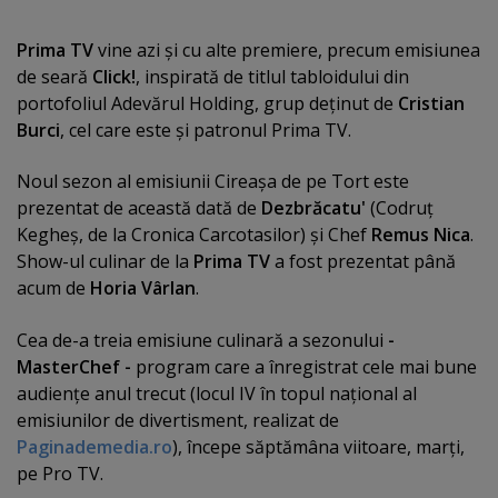
Prima TV
vine azi şi cu alte premiere, precum emisiunea
de seară
Click!
, inspirată de titlul tabloidului din
portofoliul Adevărul Holding, grup deţinut de
Cristian
Burci
, cel care este şi patronul Prima TV.
Noul sezon al emisiunii Cireaşa de pe Tort este
prezentat de această dată de
Dezbrăcatu'
(Codruţ
Kegheş, de la Cronica Carcotasilor) şi Chef
Remus Nica
.
Show-ul culinar de la
Prima TV
a fost prezentat până
acum de
Horia Vârlan
.
Cea de-a treia emisiune culinară a sezonului
-
MasterChef -
program care a înregistrat cele mai bune
audienţe anul trecut (locul IV în topul naţional al
emisiunilor de divertisment, realizat de
Paginademedia.ro
), începe săptămâna viitoare, marţi,
pe Pro TV.