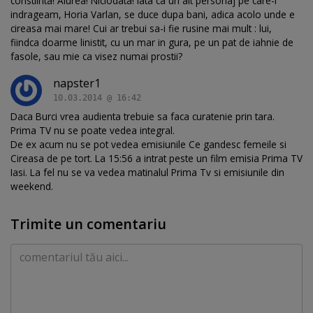
constiinta! Aiurea! Niciodata! Iata ca un alt personaj pe care-l
indrageam, Horia Varlan, se duce dupa bani, adica acolo unde e
cireasa mai mare! Cui ar trebui sa-i fie rusine mai mult : lui,
fiindca doarme linistit, cu un mar in gura, pe un pat de iahnie de
fasole, sau mie ca visez numai prostii?
napster1
10.03.2014 @ 16:42
Daca Burci vrea audienta trebuie sa faca curatenie prin tara.
Prima TV nu se poate vedea integral.
De ex acum nu se pot vedea emisiunile Ce gandesc femeile si
Cireasa de pe tort. La 15:56 a intrat peste un film emisia Prima TV
Iasi. La fel nu se va vedea matinalul Prima Tv si emisiunile din
weekend.
Trimite un comentariu
Comentariu