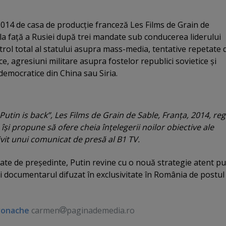
2014 de casa de producţie franceză Les Films de Grain de
la faţă a Rusiei după trei mandate sub conducerea liderului
rol total al statului asupra mass-media, tentative repetate 
ice, agresiuni militare asupra fostelor republici sovietice şi
idemocratice din China sau Siria.
„Putin is back”, Les Films de Grain de Sable, Franţa, 2014, reg
îşi propune să ofere cheia înţelegerii noilor obiective ale
ivit unui comunicat de presă al B1 TV.
te de preşedinte, Putin revine cu o nouă strategie atent pu
i documentarul difuzat în exclusivitate în România de postul
ronache
carmen
paginademedia.ro