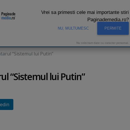
Vrei sa primesti cele mai importante stiri
Paginademedia.ro?
NU, MULTUMESC
PERMITE
CNA
INTERVIURI VIDEO
STUDIO VIDEO
AUDIENTE 
Nu colectam date cu caracter personal.
arul “Sistemul lui Putin”
l “Sistemul lui Putin”
edin