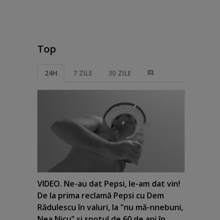
Top
24H
7 ZILE
30 ZILE
VIDEO. Ne-au dat Pepsi, le-am dat vin!
De la prima reclamă Pepsi cu Dem
Rădulescu în valuri, la "nu mă-nnebuni,
Nea Nicu" şi spotul de 60 de ani în