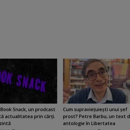
t Book Snack, un prodcast
Cum supravieţuieşti unui şef
că actualitatea prin cărţi.
prost? Petre Barbu, un text 
ezintă
antologie în Libertatea