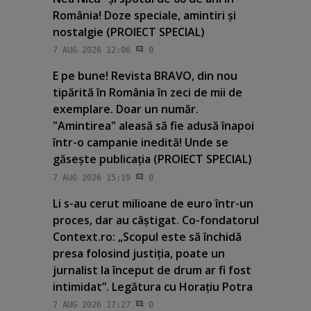
România! Doze speciale, amintiri şi
nostalgie (PROIECT SPECIAL)
7 AUG 2026 12:06
0
E pe bune! Revista BRAVO, din nou
tipărită în România în zeci de mii de
exemplare. Doar un număr.
"Amintirea" aleasă să fie adusă înapoi
într-o campanie inedită! Unde se
găseşte publicaţia (PROIECT SPECIAL)
7 AUG 2026 15:19
0
Li s-au cerut milioane de euro într-un
proces, dar au câştigat. Co-fondatorul
Context.ro: „Scopul este să închidă
presa folosind justiţia, poate un
jurnalist la început de drum ar fi fost
intimidat”. Legătura cu Horaţiu Potra
7 AUG 2026 17:27
0