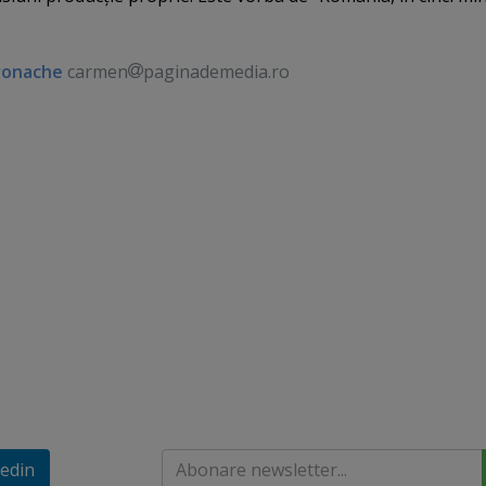
ronache
carmen
paginademedia.ro
edin