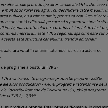
 nici alte canale şi producţia altor canale ale SRTv. Din ceea 
3, e mult spus rural sau agrar, cu deschidere către mediul rur
area publică, nu a rămas nimic, pentru că erau lucruri care 
au o substanţă editorială pe care să o putem susţine în situ
aflăm. Aşadar, protocolul nu a produs niciun fel de efect pe 
şi continuă mersul lui, este TVR 3 regional, aşa cum este cun
Aceasta este structura canalului şi trendul editorial."
vizualului a votat în unanimitate modificarea structurii de
.
 de programe a postului TVR 3?
ri, TVR 3 va transmite programe producţie proprie - 2,08%,
e ale altor producători - 4,46%, programe retransmise de la
le ale Societăţii Române de Televiziune - 91,08% şi programe
 de la TVR 2) - 2,38%.
siuni producţie proprie. Este vorba de "România, în cinci mi