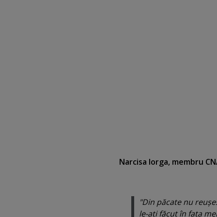
Narcisa Iorga, membru CN
"Din păcate nu reuşe
le-aţi făcut în faţa 