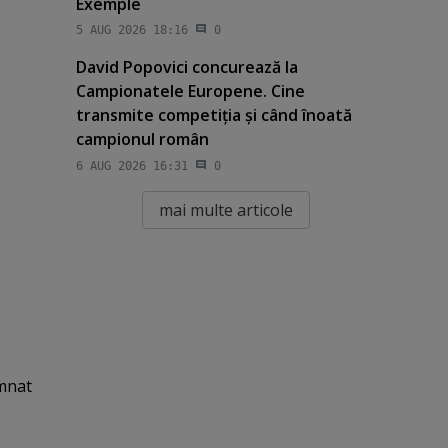
Exemple
5 AUG 2026 18:16
0
David Popovici concurează la
Campionatele Europene. Cine
transmite competiţia şi când înoată
campionul român
6 AUG 2026 16:31
0
mai multe articole
emnat