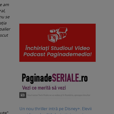
ce am
al,
nu se
aţia
palier
oscut
Un nou thriller intră pe Disney+. Elevii
nute"