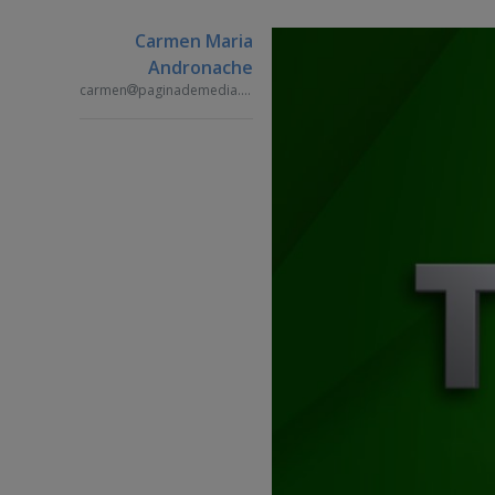
Carmen Maria
Andronache
carmen
paginademedia.ro