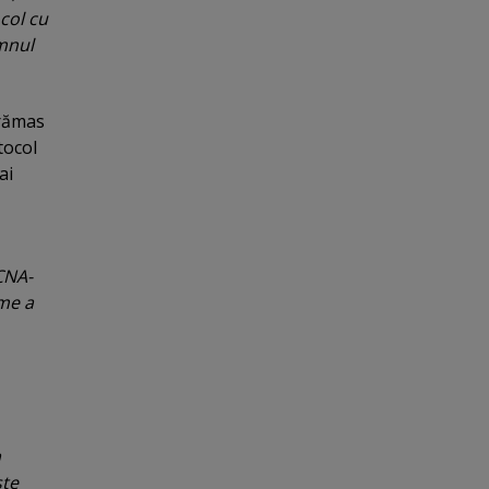
col cu
omnul
 rămas
tocol
ai
 CNA-
ame a
a
şte