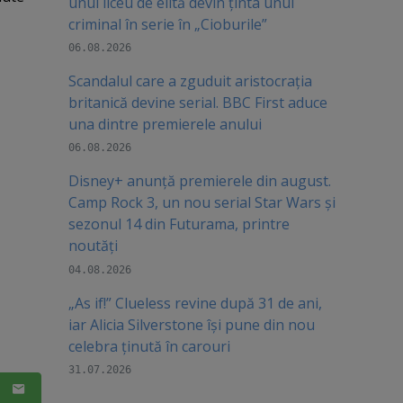
unui liceu de elită devin ținta unui
criminal în serie în „Cioburile”
06.08.2026
Scandalul care a zguduit aristocrația
britanică devine serial. BBC First aduce
una dintre premierele anului
06.08.2026
Disney+ anunță premierele din august.
Camp Rock 3, un nou serial Star Wars și
sezonul 14 din Futurama, printre
noutăți
04.08.2026
„As if!” Clueless revine după 31 de ani,
iar Alicia Silverstone își pune din nou
celebra ținută în carouri
31.07.2026