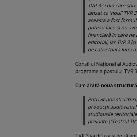
TVR 3 şi din câte ştiu
lansat ca 'noul' TVR 
aceasta a fost formul
puteau face şi nu ave
financiară în care ne 
editorial, iar TVR 3 î
de către toată lumea. 
Consiliul Naţional al Audio
programe a postului TVR 3
Cum arată noua structură
Potrivit noii structu
producţii audiovizual
studiourile teritoria
preluate ("Teatrul TV"
TVR 3 va difuza şi două emi