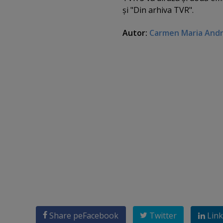
şi "Din arhiva TVR".
Autor:
Carmen Maria And
Share pe
Facebook
Twitter
Link