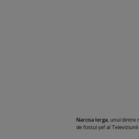
Narcisa Iorga
, unul dintre
de fostul şef al Televiziuni