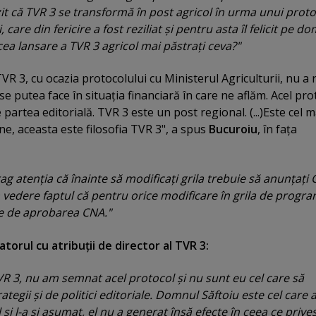
t că TVR 3 se transformă în post agricol în urma unui proto
, care din fericire a fost reziliat şi pentru asta îl felicit pe d
cea lansare a TVR 3 agricol mai păstraţi ceva?"
VR 3, cu ocazia protocolului cu Ministerul Agriculturii, nu a
se putea face în situaţia financiară în care ne aflăm. Acel pro
partea editorială. TVR 3 este un post regional. (...)Este cel m
e, aceasta este filosofia TVR 3", a spus
Bucuroiu
, în faţa
ag atenţia că înainte să modificaţi grila trebuie să anunţaţi
n vedere faptul că pentru orice modificare în grila de progr
ie de aprobarea CNA."
orul cu atribuţii de director al TVR 3:
VR 3, nu am semnat acel protocol şi nu sunt eu cel care să
ategii şi de politici editoriale. Domnul Săftoiu este cel care 
şi l-a şi asumat, el nu a generat însă efecte în ceea ce prive