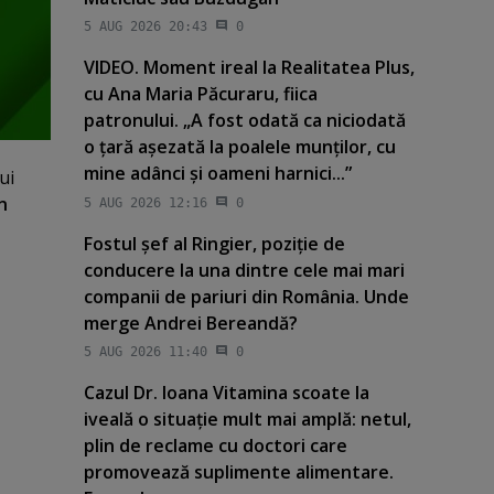
5 AUG 2026 20:43
0
VIDEO. Moment ireal la Realitatea Plus,
cu Ana Maria Păcuraru, fiica
patronului. „A fost odată ca niciodată
o ţară aşezată la poalele munţilor, cu
mine adânci şi oameni harnici...”
ui
n
5 AUG 2026 12:16
0
Fostul şef al Ringier, poziţie de
conducere la una dintre cele mai mari
companii de pariuri din România. Unde
merge Andrei Bereandă?
5 AUG 2026 11:40
0
Cazul Dr. Ioana Vitamina scoate la
iveală o situaţie mult mai amplă: netul,
plin de reclame cu doctori care
promovează suplimente alimentare.