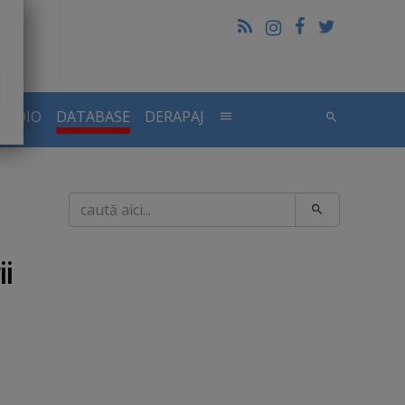
RADIO
DATABASE
DERAPAJ
Caută
ii