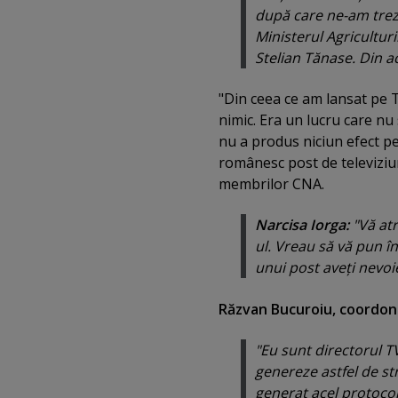
după care ne-am trezi
Ministerul Agriculturii
Stelian Tănase. Din a
"Din ceea ce am lansat pe T
nimic. Era un lucru care nu 
nu a produs niciun efect pe 
românesc post de televiziun
membrilor CNA.
Narcisa Iorga:
"Vă atr
ul. Vreau să vă pun î
unui post aveţi nevo
Răzvan Bucuroiu, coordonat
"Eu sunt directorul T
genereze astfel de str
generat acel protocol 