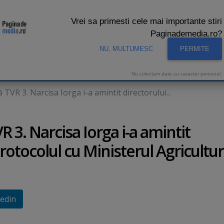
Vrei sa primesti cele mai importante stiri
Paginademedia.ro?
NU, MULTUMESC
PERMITE
CNA
INTERVIURI VIDEO
STUDIO VIDEO
AUDIENTE 
Nu colectam date cu caracter personal.
TVR 3. Narcisa Iorga i-a amintit directorului...
 3. Narcisa Iorga i-a amintit
protocolul cu Ministerul Agricultur
edin