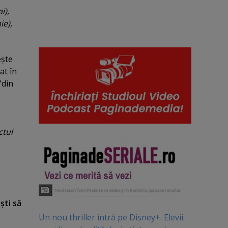
i),
ie),
eşte
at în
"din
ctul
şti să
Un nou thriller intră pe Disney+. Elevii