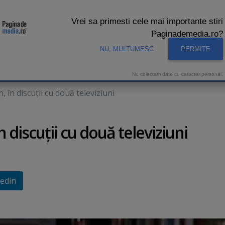
Vrei sa primesti cele mai importante stiri
Paginademedia.ro?
NU, MULTUMESC
PERMITE
CNA
INTERVIURI VIDEO
STUDIO VIDEO
AUDIENTE 
Nu colectam date cu caracter personal.
în discuţii cu două televiziuni
discuţii cu două televiziuni
edin