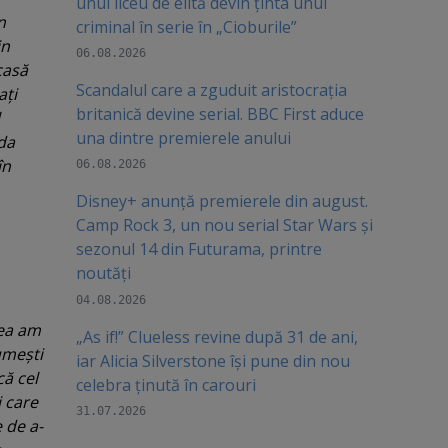
unui liceu de elită devin ținta unui
n
criminal în serie în „Cioburile”
in
06.08.2026
casă
Scandalul care a zguduit aristocrația
aţi
britanică devine serial. BBC First aduce
una dintre premierele anului
da
în
06.08.2026
Disney+ anunță premierele din august.
Camp Rock 3, un nou serial Star Wars și
sezonul 14 din Futurama, printre
noutăți
04.08.2026
eea am
„As if!” Clueless revine după 31 de ani,
umeşti
iar Alicia Silverstone își pune din nou
că cel
celebra ținută în carouri
i care
31.07.2026
 de a-