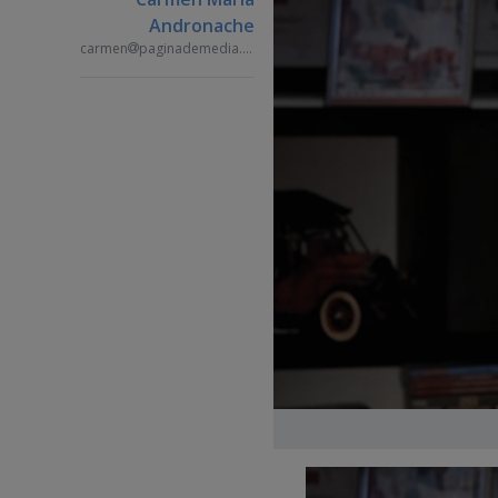
Andronache
carmen
paginademedia.ro