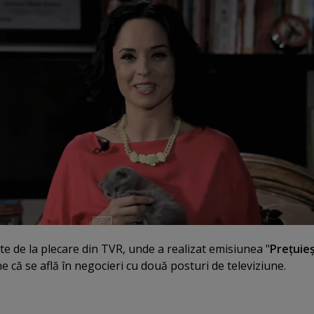
ate de la plecare din TVR, unde a realizat emisiunea "
Preţuie
 că se află în negocieri cu două posturi de televiziune.