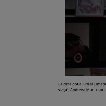
La circa două luni şi jumăt
viaţa
", Andreea Marin spune