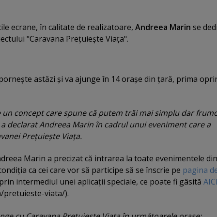
e ecrane, în calitate de realizatoare,
Andreea Marin
se dedi
ectului "Caravana Preţuieşte Viaţa".
orneşte astăzi şi va ajunge în 14 oraşe din ţară, prima opri
 un concept care spune că putem trăi mai simplu dar frumo
 a declarat Andreea Marin în cadrul unui eveniment care a
vanei Preţuieşte Viaţa.
ndreea Marin a precizat că intrarea la toate evenimentele di
ondiţia ca cei care vor să participe să se înscrie pe
pagina d
prin intermediul unei aplicaţii speciale, ce poate fi gâsită
AIC
pretuieste-viata/).
nge cu Caravana Preţuieşte Viaţa în următoarele oraşe: