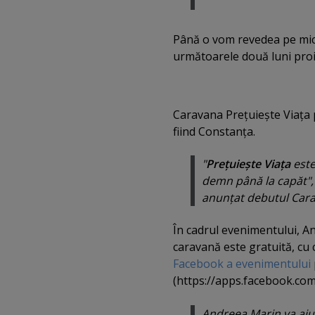
Până o vom revedea pe micil
următoarele două luni proi
Caravana Preţuieşte Viaţa p
fiind Constanţa.
"
Preţuieşte Viaţa
este
demn până la capăt",
anunţat debutul Cara
În cadrul evenimentului, A
caravană este gratuită, cu c
Facebook a evenimentului
(https://apps.facebook.com/
Andreea Marin va aju