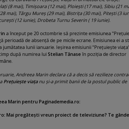
aţi (8 mai), Timişoara (12 mai), Ploieşti (17 mai), Sibiu (21 ma
28 mai), Târgu Mureş (29 mai), Bistriţa (30 mai), Piteşti (3 iun
ureşti (12 iunie), Drobeta Turnu Severin ( 19 iunie).
in
a început pe 20 octombrie să prezinte emisiunea "Preţui
gă perioadă de absenţă de pe micile ecrane. Emisiunea ei a st
a jumătatea lunii ianuarie. Ieşirea emisiunii "Preţuieşte viaţa
t timp după numirea lui
Stelian Tănase
în poziţia de director
omâne.
bruarie, Andreea Marin declara că
a decis să rezilieze contra
pa
Preţuieşte viaţa
nu şi-a primit banii de la postul public de
reea Marin pentru Paginademedia.ro:
: Mai pregăteşti vreun proiect de televiziune? Te gânde