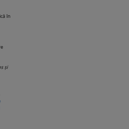
că în
re
s şi
n
e
I