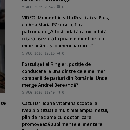
5 AUG 2026 20:43
0
VIDEO. Moment ireal la Realitatea Plus,
cu Ana Maria Păcuraru, fiica
patronului. „A fost odată ca niciodată
o ţară aşezată la poalele munţilor, cu
mine adânci şi oameni harnici...”
5 AUG 2026 12:16
0
Fostul şef al Ringier, poziţie de
conducere la una dintre cele mai mari
companii de pariuri din România. Unde
merge Andrei Bereandă?
5 AUG 2026 11:40
0
şte
Cazul Dr. Ioana Vitamina scoate la
iveală o situaţie mult mai amplă: netul,
plin de reclame cu doctori care
promovează suplimente alimentare.