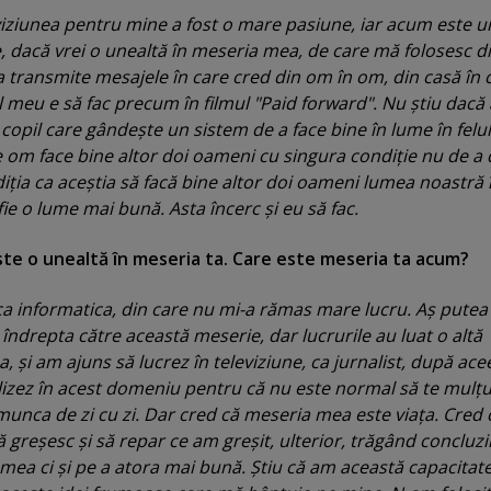
iziunea pentru mine a fost o mare pasiune, iar acum este u
 dacă vrei o unealtă în meseria mea, de care mă folosesc d
 transmite mesajele în care cred din om în om, din casă în 
l meu e să fac precum în filmul "Paid forward". Nu ştiu dacă 
 copil care gândeşte un sistem de a face bine în lume în felul
 om face bine altor doi oameni cu singura condiţie nu de a 
diţia ca aceştia să facă bine altor doi oameni lumea noastră 
ie o lume mai bună. Asta încerc şi eu să fac.
ste o unealtă în meseria ta. Care este meseria ta acum?
ca informatica, din care nu mi-a rămas mare lucru. Aş putea
drepta către această meserie, dar lucrurile au luat o altă
, şi am ajuns să lucrez în televiziune, ca jurnalist, după ac
lizez în acest domeniu pentru că nu este normal să te mulţ
 munca de zi cu zi. Dar cred că meseria mea este viaţa. Cred 
 greşesc şi să repar ce am greşit, ulterior, trăgând concluzi
 mea ci şi pe a atora mai bună. Ştiu că am această capacitate