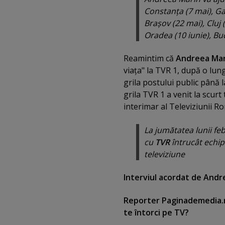
Constanţa (7 mai), Gal
Braşov (22 mai), Cluj (
Oradea (10 iunie), Buc
Reamintim că
Andreea Mar
viaţa" la TVR 1, după o lun
grila postului public până l
grila TVR 1 a venit la scur
interimar al Televiziunii R
La jumătatea lunii fe
cu
TVR
întrucât echi
televiziune
Interviul acordat de And
Reporter Paginademedia.ro
te întorci pe TV?