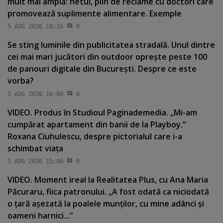
mult mai amplă: netul, plin de reclame cu doctori care
promovează suplimente alimentare. Exemple
5 AUG 2026 18:16
0
Se sting luminile din publicitatea stradală. Unul dintre
cei mai mari jucători din outdoor opreşte peste 100
de panouri digitale din Bucureşti. Despre ce este
vorba?
5 AUG 2026 16:00
0
VIDEO. Produs în Studioul Paginademedia. „Mi-am
cumpărat apartament din banii de la Playboy.”
Roxana Ciuhulescu, despre pictorialul care i-a
schimbat viaţa
5 AUG 2026 15:06
0
VIDEO. Moment ireal la Realitatea Plus, cu Ana Maria
Păcuraru, fiica patronului. „A fost odată ca niciodată
o ţară aşezată la poalele munţilor, cu mine adânci şi
oameni harnici...”