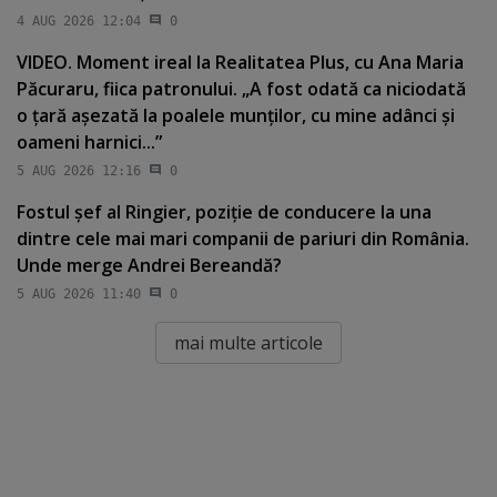
4 AUG 2026 12:04
0
VIDEO. Moment ireal la Realitatea Plus, cu Ana Maria
Păcuraru, fiica patronului. „A fost odată ca niciodată
o ţară aşezată la poalele munţilor, cu mine adânci şi
oameni harnici...”
5 AUG 2026 12:16
0
Fostul şef al Ringier, poziţie de conducere la una
dintre cele mai mari companii de pariuri din România.
Unde merge Andrei Bereandă?
5 AUG 2026 11:40
0
mai multe articole