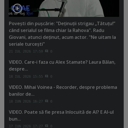
Poveşti din puşcărie: "Deţinuţii strigau „Tătuţu!”
când serialul se filma chiar la Rahova". Radu
Giovani, atunci deţinut, acum actor. "Ne uitam la
seriale turceşti"
21 IUL 2026 17:59
0
VIDEO. Care-i faza cu Alex Stamate? Laura Bălan,
despre...
18 IUL 2026 15:55
0
VIDEO. Mihai Voinea - Recorder, despre problema
banilor de...
18 IUN 2026 16:27
0
VIDEO. Poate să fie presa înlocuită de AI? E AI-ul
bun...
17 IUN 2026 17:27
0