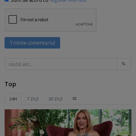
Sunt de acord cu
regulile site-ului
Trimite comentariul
Caută
Top
24H
7 ZILE
30 ZILE