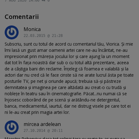
7 AUG 2026 14:06
0
Comentarii
Monica
22.03.2015 @ 21:28
Subscriu, sunt cu totul de acord cu comentariul tău, Viorica. Și mie
îmi lasă un gust amar oamenii artei care ne-au încântat, ne-au
impresionat prin măreția jocului lor și care ajung la un moment
dat tot în fața noastră dar sub o cu totul altă prezentare, aceea
de a câștiga bani din reclame. Înțeleg că foamea e valabilă și la
actori dar nu cred că le face cinste să ne arate lucrul ăsta pe toate
posturile TV, pe net și oriunde apucă; trebuia să-și păstreze
demnitatea și imaginea pe care altădată au creat-o cu trudă și
noblețe în teatru sau în cinematografie. Păcat...nu numai că se
înjosesc coborând de pe scenă și arătându-ne detergentul,
banca, medicamentul, iaurtul, dar ne distrug visele pe care tot ei
ni le-au creat prin magia artei lor.
mircea ardelean
27.10.2014 @ 20:11
Maestre Rebenciuc daca tot colinzi tara cu regio te-as ruga sa