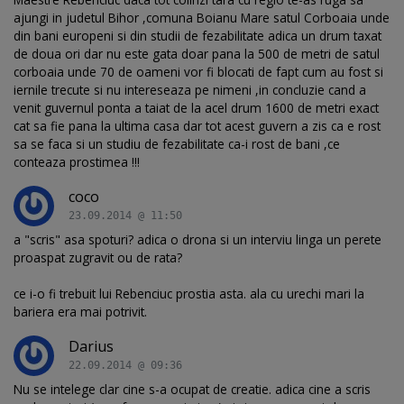
ajungi in judetul Bihor ,comuna Boianu Mare satul Corboaia unde
din bani europeni si din studii de fezabilitate adica un drum taxat
de doua ori dar nu este gata doar pana la 500 de metri de satul
corboaia unde 70 de oameni vor fi blocati de fapt cum au fost si
iernile trecute si nu intereseaza pe nimeni ,in concluzie cand a
venit guvernul ponta a taiat de la acel drum 1600 de metri exact
cat sa fie pana la ultima casa dar tot acest guvern a zis ca e rost
sa se faca si un studiu de fezabilitate ca-i rost de bani ,ce
conteaza prostimea !!!
coco
23.09.2014 @ 11:50
a "scris" asa spoturi? adica o drona si un interviu linga un perete
proaspat zugravit ou de rata?
ce i-o fi trebuit lui Rebenciuc prostia asta. ala cu urechi mari la
bariera era mai potrivit.
Darius
22.09.2014 @ 09:36
Nu se intelege clar cine s-a ocupat de creatie. adica cine a scris