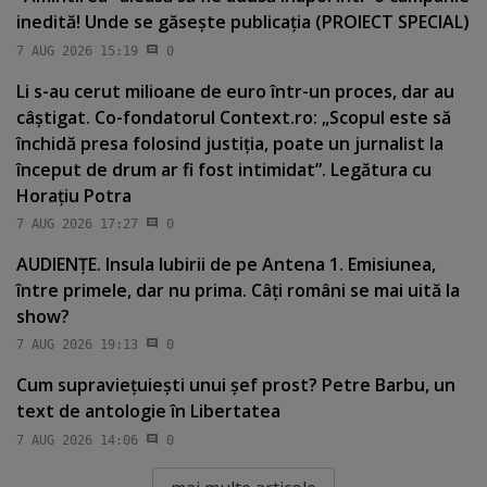
inedită! Unde se găseşte publicaţia (PROIECT SPECIAL)
7 AUG 2026 15:19
0
Li s-au cerut milioane de euro într-un proces, dar au
câştigat. Co-fondatorul Context.ro: „Scopul este să
închidă presa folosind justiţia, poate un jurnalist la
început de drum ar fi fost intimidat”. Legătura cu
Horaţiu Potra
7 AUG 2026 17:27
0
AUDIENŢE. Insula Iubirii de pe Antena 1. Emisiunea,
între primele, dar nu prima. Câţi români se mai uită la
show?
7 AUG 2026 19:13
0
Cum supravieţuieşti unui şef prost? Petre Barbu, un
text de antologie în Libertatea
7 AUG 2026 14:06
0