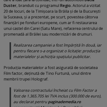
Duster
, branduit cu programul
Regio.
Actorul a vizitat
20 de locuri, de la Timişoara la Brăila şi de la Bucureşti
la Suceava, şi a prezentat, pe scurt, povestea câtorva
finanţări pe fonduri europene, cum ar fi restaurarea
unui castel din Carei (Satu Mare), refacerea centrului de
promenadă al Brăilei sau modernizări de drumuri.
Realizarea campaniei a fost împărţită în două, iar
pentru fiecare s-a organizat o licitaţie: producţia
materialelor şi achiziţia spaţiului publicitar.
Producţia materialelor a fost asigurată de societatea
Film factor, deţinută de Tino Furtună, unul dintre
membrii trupei Holograf.
Valoarea contractului încheiat cu Film Factor a
fost de 1.365.705 lei TVA inclus (300.000 de euro),
au declarat pentru
paginademedia.ro