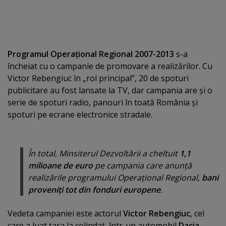
Programul Operaţional Regional 2007-2013
s-a
încheiat cu o campanie de promovare a realizărilor. Cu
Victor Rebengiuc în „rol principal”, 20 de spoturi
publicitare au fost lansate la TV, dar campania are şi o
serie de spoturi radio, panouri în toată România şi
spoturi pe ecrane electronice stradale.
În total, Minsiterul Dezvoltării a cheltuit
1,1
milioane de euro
pe campania care anunţă
realizările programului Operaţional Regional,
bani
proveniţi tot din fonduri europene
.
Vedeta campaniei este actorul
Victor Rebengiuc
, cel
care a luat ţara la colindat, într-un automobil
Dacia