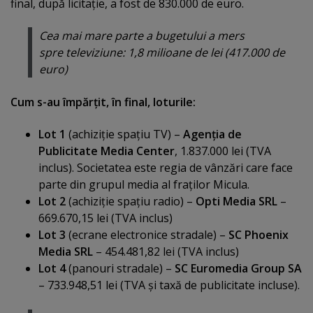
final, după licitaţie, a fost de 830.000 de euro.
Cea mai mare parte a bugetului a mers
spre televiziune: 1,8 milioane de lei (417.000 de
euro)
Cum s-au împărţit, în final, loturile:
Lot 1
(achiziţie spaţiu TV) –
Agenţia de
Publicitate Media Center
, 1.837.000 lei (TVA
inclus). Societatea este regia de vânzări care face
parte din grupul media al fraţilor Micula.
Lot 2
(achiziţie spaţiu radio) –
Opti Media SRL
–
669.670,15 lei (TVA inclus)
Lot 3
(ecrane electronice stradale) –
SC Phoenix
Media SRL
– 454.481,82 lei (TVA inclus)
Lot 4
(panouri stradale) –
SC Euromedia Group SA
– 733.948,51 lei (TVA şi taxă de publicitate incluse).