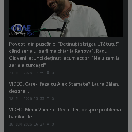
Poveşti din puşcărie: "Deţinuţii strigau „Tătuţu!”
când serialul se filma chiar la Rahova". Radu
Giovani, atunci deţinut, acum actor. "Ne uitam la
seriale turceşti"
21 IUL 2026 17:59
0
VIDEO. Care-i faza cu Alex Stamate? Laura Bălan,
despre...
18 IUL 2026 15:55
0
VIDEO. Mihai Voinea - Recorder, despre problema
banilor de...
18 IUN 2026 16:27
0