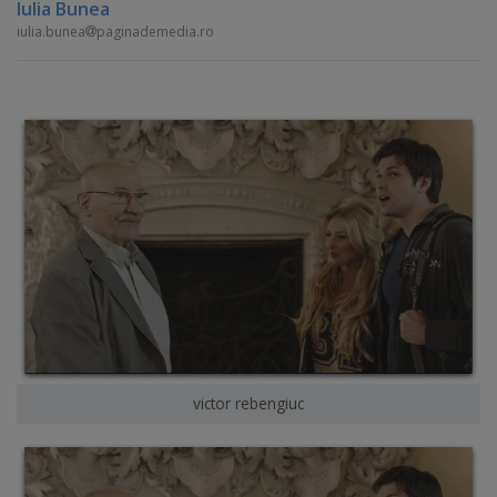
Iulia Bunea
iulia.bunea
paginademedia.ro
victor rebengiuc