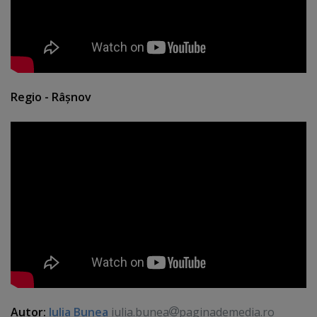
Regio - Râşnov
Autor:
Iulia Bunea
iulia.bunea
paginademedia.ro