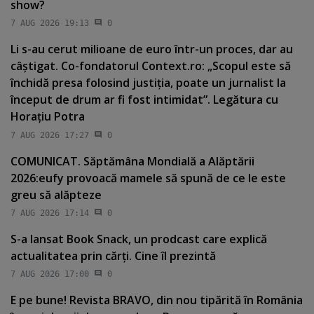
show?
7 AUG 2026 19:13
0
Li s-au cerut milioane de euro într-un proces, dar au
câştigat. Co-fondatorul Context.ro: „Scopul este să
închidă presa folosind justiţia, poate un jurnalist la
început de drum ar fi fost intimidat”. Legătura cu
Horaţiu Potra
7 AUG 2026 17:27
0
COMUNICAT. Săptămâna Mondială a Alăptării
2026:eufy provoacă mamele să spună de ce le este
greu să alăpteze
7 AUG 2026 17:14
0
S-a lansat Book Snack, un prodcast care explică
actualitatea prin cărţi. Cine îl prezintă
7 AUG 2026 17:00
0
E pe bune! Revista BRAVO, din nou tipărită în România