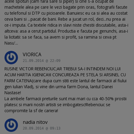
acele spoturi (cam fara sare si piper) si cine s-a ocupat de
machetele alea pe care le vezi bagate prin oras, fotografii facute
cu telefonul si DTP cu picioarele. Banuiesc eu ca si alea au costat
ceva bani si ...pacat de bani. Rebe a jucat un rol, deci...nu prea ai
ce-i imputa. Ca textele ridica in slavi niste chestii discutabile, asta-i
altceva: asa a cerut partidul. Productia e facuta pe genunchi, asa-i
la licitatii: sa se faca, sa avem si profit, sa ramina si ceva pt
Nasu'...
VIORICA
21.09.2014 @ 22:09
RUSINE VICTOR REBENCIUC;AR TREBUI SA-I INTINDEM NOI LUI
ACUM HARTIA IGIENICA!iI CONCUREAZA PE STELA SI ARSINEL CU
FARM CATENA(care dupa cum stiti este lantul de farmacii al fiului
gen Iulian Vlad), si vine din urma farm Dona, lantul Danei
Nastase!
La ambele farmacii preturile sunt mai mari cu cca 40-50% prostii
platesc si marii nostri artisti se imbogatesc!Rebenciuc se
compromite la sf de cariera!
nadia nitov
20.09.2014 @ 09:13