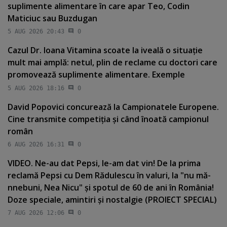
suplimente alimentare în care apar Teo, Codin
Maticiuc sau Buzdugan
5 AUG 2026 20:43
0
Cazul Dr. Ioana Vitamina scoate la iveală o situaţie
mult mai amplă: netul, plin de reclame cu doctori care
promovează suplimente alimentare. Exemple
5 AUG 2026 18:16
0
David Popovici concurează la Campionatele Europene.
Cine transmite competiţia şi când înoată campionul
român
6 AUG 2026 16:31
0
VIDEO. Ne-au dat Pepsi, le-am dat vin! De la prima
reclamă Pepsi cu Dem Rădulescu în valuri, la "nu mă-
nnebuni, Nea Nicu" şi spotul de 60 de ani în România!
Doze speciale, amintiri şi nostalgie (PROIECT SPECIAL)
7 AUG 2026 12:06
0