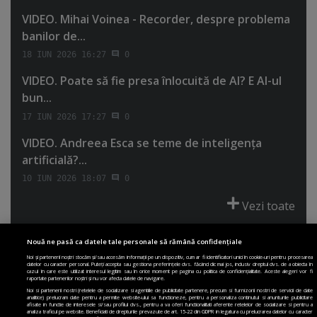
VIDEO. Mihai Voinea - Recorder, despre problema
banilor de...
18 IUN 2026 16:27
0
VIDEO. Poate să fie presa înlocuită de AI? E AI-ul
bun...
17 IUN 2026 17:27
0
VIDEO. Andreea Esca se teme de inteligenţa
artificială?...
10 IUN 2026 18:07
0
Vezi toate
Nouă ne pasă ca datele tale personale să rămână confidențiale
Noi și partenerii noștri stocăm și/sau accesăm informații pe un dispozitiv, cum ar fi identificatori unici în cookie-uri pentru procesarea
datelor cu caracter personal. Puteți accepta sau gestiona preferințele dvs. făcând clic mai jos, inclusiv dreptul dvs. de a obiecta în
cazul în care este utilizat interesul legitim sau în orice moment pe pagina cu politica de confidențialitate. Aceste alegeri vor fi
PRIMA PAGINĂ
POLITICA DE COLECTARE ACORD COOKIE
raportate partenerilor noștri și nu vor afecta datele de navigare.
POLITICA DE CONFIDENȚIALITATE
DESPRE SITE
ECHIPA
Noi si partenerii nostri (retelele de socializare si agentiile de publicitate partenere, precum si furnizorii nostri de servicii de date
analitice) prelucram date pentru a permite website-ului sa functioneze, pentru a personaliza continutul si anunturile publicitare
DESPRE MINE
JOBURI
CONTACT
ARHIVA
afisate in functie de interesele si/sau profilul dvs., pentru a va oferi functionalitati aferente retelelor de socializare si pentru a
analiza traficul pe website. Beneficiati de drepturile prevazute de art. 15-22 din GDPR in legatura cu prelucrarea datelor cu caracter