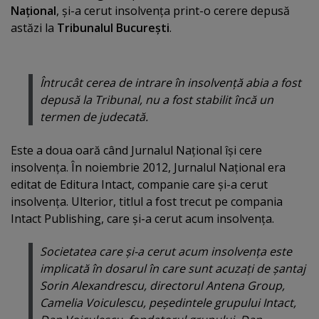
Naţional
,
şi-a cerut insolvenţa print-o cerere depusă
astăzi la
Tribunalul Bucureşti
.
Întrucât cerea de intrare în insolvenţă abia a fost
depusă la Tribunal, nu a fost stabilit încă un
termen de judecată.
Este a doua oară când Jurnalul Naţional îşi cere
insolvenţa. În noiembrie 2012, Jurnalul Naţional era
editat de Editura Intact, companie care şi-a cerut
insolvenţa. Ulterior, titlul a fost trecut pe compania
Intact Publishing, care şi-a cerut acum insolvenţa.
Societatea care şi-a cerut acum insolvenţa este
implicată în dosarul în care sunt acuzaţi de şantaj
Sorin Alexandrescu, directorul Antena Group,
Camelia Voiculescu, peşedintele grupului Intact,