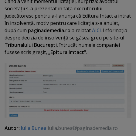
Când a venit momentul licitaţiei, surpriză: avocatul
societăţii s-a prezentat în faţa executorului
judecătoresc pentru a-l anunţa că Editura Intact a intrat
în insolvenţă, motiv pentru care licitaţia s-a anulat,
după cum
paginademedia.ro
a relatat
AICI
. Informaţia
despre decizia de insolvenţă se găsea greu pe site-ul
Tribunalului Bucureşti
, întrucât numele companiei
fusese scris greşit,
„Epitura Imtact”
.
Autor:
Iulia Bunea
iulia.bunea
paginademedia.ro