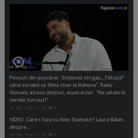
Poveşti din puşcărie: "Deţinuţii strigau „Tătuţu!”
când serialul se filma chiar la Rahova". Radu
Giovani, atunci deţinut, acum actor. "Ne uitam la
seriale turceşti"
21 IUL 2026 17:59
0
VIDEO. Care-i faza cu Alex Stamate? Laura Bălan,
despre...
18 IUL 2026 15:55
0