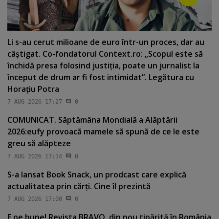
Li s-au cerut milioane de euro într-un proces, dar au
câştigat. Co-fondatorul Context.ro: „Scopul este să
închidă presa folosind justiţia, poate un jurnalist la
început de drum ar fi fost intimidat”. Legătura cu
Horaţiu Potra
7 AUG 2026 17:27
0
COMUNICAT. Săptămâna Mondială a Alăptării
2026:eufy provoacă mamele să spună de ce le este
greu să alăpteze
7 AUG 2026 17:14
0
S-a lansat Book Snack, un prodcast care explică
actualitatea prin cărţi. Cine îl prezintă
7 AUG 2026 17:00
0
E pe bune! Revista BRAVO, din nou tipărită în România