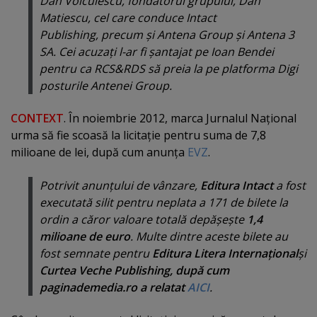
Dan Voiculescu, fondatorul grupului, Dan
Matiescu, cel care conduce Intact
Publishing, precum şi Antena Group şi Antena 3
SA. Cei acuzaţi l-ar fi şantajat pe Ioan Bendei
pentru ca RCS&RDS să preia la pe platforma Digi
posturile Antenei Group.
CONTEXT
. În noiembrie 2012, marca Jurnalul Naţional
urma să fie scoasă la licitaţie pentru suma de 7,8
milioane de lei, după cum anunţa
EVZ
.
Potrivit anunţului de vânzare,
Editura Intact
a fost
executată silit pentru neplata a 171 de bilete la
ordin a căror valoare totală depăşeşte
1,4
milioane de euro
. Multe dintre aceste bilete au
fost semnate pentru
Editura Litera Internaţional
şi
Curtea Veche Publishing, după cum
paginademedia.ro a relatat
AICI
.