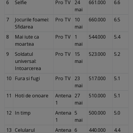
6
Selfie
Pro TV
24
661.000
6.6
mai
7
Jocurile foamei:
Pro TV
10
660.000
6.5
Sfidarea
mai
8
Mai iute ca
Pro TV
1
544.000
5.4
moartea
mai
9
Soldatul
Pro TV
15
523.000
5.2
universal:
mai
Intoarcerea
10
Fura si fugi
Pro TV
23
517.000
5.1
mai
11
Hoti de onoare
Antena
27
510.000
5.1
1
mai
12
In timp
Antena
5
500.000
5.0
1
mai
13
Celularul
Antena
6
440.000
4.4