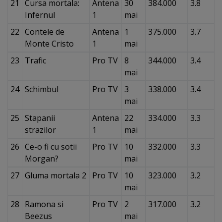
21
Cursa mortala:
Antena
30
384.000
3.8
Infernul
1
mai
22
Contele de
Antena
1
375.000
3.7
Monte Cristo
1
mai
23
Trafic
Pro TV
8
344.000
3.4
mai
24
Schimbul
Pro TV
3
338.000
3.4
mai
25
Stapanii
Antena
22
334.000
3.3
strazilor
1
mai
26
Ce-o fi cu sotii
Pro TV
10
332.000
3.3
Morgan?
mai
27
Gluma mortala 2
Pro TV
10
323.000
3.2
mai
28
Ramona si
Pro TV
2
317.000
3.2
Beezus
mai