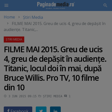
Home
Știri Media
Skip
FILME MAI 2015. Greu de ucis 4, greu de depăşit în
to
audienţe. Titanic,...
main
content
FILME MAI 2015. Greu de ucis
4, greu de depăşit în audienţe.
Titanic, locul doi în mai, după
Bruce Willis. Pro TV, 10 filme
din 10
3 IUN 2015 09:15
ȘTIRI MEDIA
1
Facebook