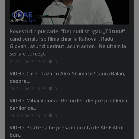
Poveşti din puşcărie: "Deţinuţii strigau „Tătuţu!”
când serialul se filma chiar la Rahova". Radu
Giovani, atunci deţinut, acum actor. "Ne uitam la
seriale turceşti"
21 IUL 2026 17:59
0
VIDEO. Care-i faza cu Alex Stamate? Laura Bălan,
despre...
18 IUL 2026 15:55
0
VIDEO. Mihai Voinea - Recorder, despre problema
banilor de...
18 IUN 2026 16:27
0
VIDEO. Poate să fie presa înlocuită de AI? E AI-ul
bun...