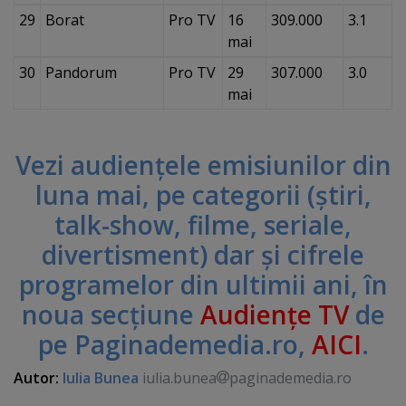
29
Borat
Pro TV
16
309.000
3.1
mai
30
Pandorum
Pro TV
29
307.000
3.0
mai
Vezi audienţele emisiunilor din
luna mai, pe categorii (ştiri,
talk-show, filme, seriale,
divertisment) dar şi cifrele
programelor din ultimii ani, în
noua secţiune
Audienţe TV
de
pe Paginademedia.ro,
AICI
.
Autor:
Iulia Bunea
iulia.bunea
paginademedia.ro