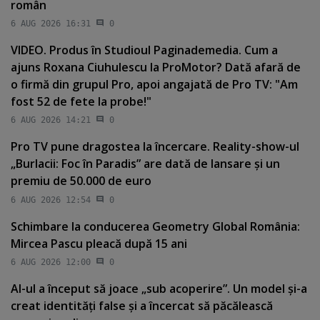
român
6 AUG 2026 16:31
0
VIDEO. Produs în Studioul Paginademedia. Cum a
ajuns Roxana Ciuhulescu la ProMotor? Dată afară de
o firmă din grupul Pro, apoi angajată de Pro TV: "Am
fost 52 de fete la probe!"
6 AUG 2026 14:21
0
Pro TV pune dragostea la încercare. Reality-show-ul
„Burlacii: Foc în Paradis” are dată de lansare şi un
premiu de 50.000 de euro
6 AUG 2026 12:54
0
Schimbare la conducerea Geometry Global România:
Mircea Pascu pleacă după 15 ani
6 AUG 2026 12:00
0
AI-ul a început să joace „sub acoperire”. Un model şi-a
creat identităţi false şi a încercat să păcălească