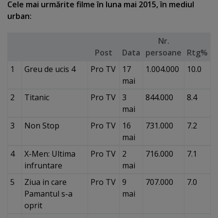
Cele mai urmărite filme în luna mai 2015, în mediul
urban:
Nr.
Post
Data
persoane
Rtg%
1
Greu de ucis 4
Pro TV
17
1.004.000
10.0
mai
2
Titanic
Pro TV
3
844.000
8.4
mai
3
Non Stop
Pro TV
16
731.000
7.2
mai
4
X-Men: Ultima
Pro TV
2
716.000
7.1
infruntare
mai
5
Ziua in care
Pro TV
9
707.000
7.0
Pamantul s-a
mai
oprit