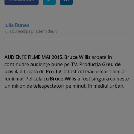
Iulia Bunea
iulia.bunea
paginademedia.ro
AUDIENŢE FILME MAI 2015
.
Bruce Willis
scoate în
continuare audienţe bune pe TV. Producţia
Greu de
ucis 4
, difuzată de
Pro TV
, a fost cel mai urmărit film al
lunii mai. Pelicula cu
Bruce Willis
a fost singura cu peste
un milion de telespectatori pe minut, în mediul urban.