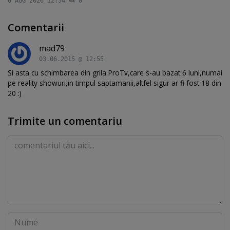
6 AUG 2026 12:54
0
Comentarii
mad79
03.06.2015 @ 12:55
Si asta cu schimbarea din grila ProTv,care s-au bazat 6 luni,numai
pe reality showuri,in timpul saptamanii,altfel sigur ar fi fost 18 din
20 :)
Trimite un comentariu
Comentariu
Nume