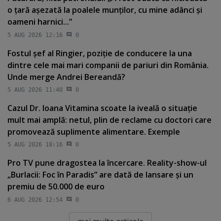
o ţară aşezată la poalele munţilor, cu mine adânci şi
oameni harnici...”
5 AUG 2026 12:16
0
Fostul şef al Ringier, poziţie de conducere la una
dintre cele mai mari companii de pariuri din România.
Unde merge Andrei Bereandă?
5 AUG 2026 11:40
0
Cazul Dr. Ioana Vitamina scoate la iveală o situaţie
mult mai amplă: netul, plin de reclame cu doctori care
promovează suplimente alimentare. Exemple
5 AUG 2026 18:16
0
Pro TV pune dragostea la încercare. Reality-show-ul
„Burlacii: Foc în Paradis” are dată de lansare şi un
premiu de 50.000 de euro
6 AUG 2026 12:54
0