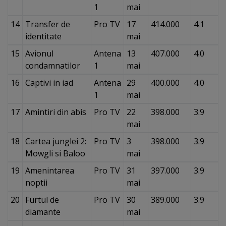
1
mai
14
Transfer de
Pro TV
17
414.000
4.1
identitate
mai
15
Avionul
Antena
13
407.000
4.0
condamnatilor
1
mai
16
Captivi in iad
Antena
29
400.000
4.0
1
mai
17
Amintiri din abis
Pro TV
22
398.000
3.9
mai
18
Cartea junglei 2:
Pro TV
3
398.000
3.9
Mowgli si Baloo
mai
19
Amenintarea
Pro TV
31
397.000
3.9
noptii
mai
20
Furtul de
Pro TV
30
389.000
3.9
diamante
mai