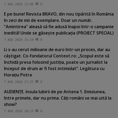
7 AUG 2026 12:06
0
E pe bune! Revista BRAVO, din nou tipărită în România
în zeci de mii de exemplare. Doar un număr.
"Amintirea" aleasă să fie adusă înapoi într-o campanie
inedită! Unde se găseşte publicaţia (PROIECT SPECIAL)
7 AUG 2026 15:19
0
Li s-au cerut milioane de euro într-un proces, dar au
câştigat. Co-fondatorul Context.ro: „Scopul este să
închidă presa folosind justiţia, poate un jurnalist la
început de drum ar fi fost intimidat”. Legătura cu
Horaţiu Potra
7 AUG 2026 17:27
0
AUDIENŢE. Insula Iubirii de pe Antena 1. Emisiunea,
între primele, dar nu prima. Câţi români se mai uită la
show?
7 AUG 2026 19:13
0