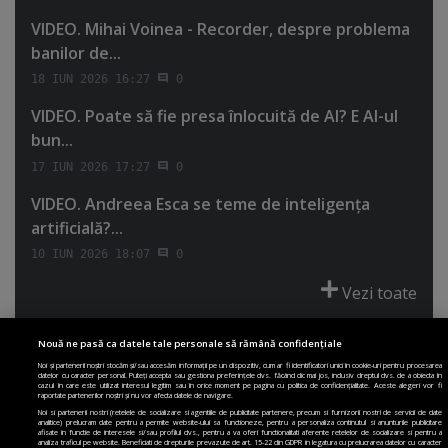
VIDEO. Mihai Voinea - Recorder, despre problema
banilor de...
18 IUN 2026 16:27
0
VIDEO. Poate să fie presa înlocuită de AI? E AI-ul
bun...
17 IUN 2026 17:27
0
VIDEO. Andreea Esca se teme de inteligenţa
artificială?...
10 IUN 2026 18:07
0
Vezi toate
Nouă ne pasă ca datele tale personale să rămână confidențiale
Noi și partenerii noștri stocăm și/sau accesăm informații pe un dispozitiv, cum ar fi identificatori unici în cookie-uri pentru procesarea
datelor cu caracter personal. Puteți accepta sau gestiona preferințele dvs. făcând clic mai jos, inclusiv dreptul dvs. de a obiecta în
cazul în care este utilizat interesul legitim sau în orice moment pe pagina cu politica de confidențialitate. Aceste alegeri vor fi
PRIMA PAGINĂ
POLITICA DE COLECTARE ACORD COOKIE
raportate partenerilor noștri și nu vor afecta datele de navigare.
POLITICA DE CONFIDENȚIALITATE
DESPRE SITE
ECHIPA
Noi si partenerii nostri (retelele de socializare si agentiile de publicitate partenere, precum si furnizorii nostri de servicii de date
analitice) prelucram date pentru a permite website-ului sa functioneze, pentru a personaliza continutul si anunturile publicitare
DESPRE MINE
JOBURI
CONTACT
ARHIVA
afisate in functie de interesele si/sau profilul dvs., pentru a va oferi functionalitati aferente retelelor de socializare si pentru a
analiza traficul pe website. Beneficiati de drepturile prevazute de art. 15-22 din GDPR in legatura cu prelucrarea datelor cu caracter