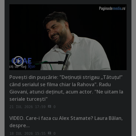
Poveşti din puşcărie: "Deţinuţii strigau „Tătuţu!”
când serialul se filma chiar la Rahova". Radu
Giovani, atunci deţinut, acum actor. "Ne uitam la
seriale turceşti"
21 IUL 2026 17:59
0
VIDEO. Care-i faza cu Alex Stamate? Laura Bălan,
despre...
18 IUL 2026 15:55
0