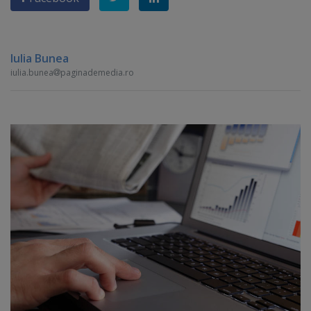
Iulia Bunea
iulia.bunea
paginademedia.ro