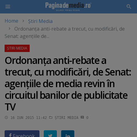
Home
Știri Media
Skip
Ordonanţa anti-rebate a trecut, cu modificări, de
to
Senat: agenţiile de...
main
content
Ordonanţa anti-rebate a
trecut, cu modificări, de Senat:
agenţiile de media revin în
circuitul banilor de publicitate
TV
16 IUN 2015 11:42
ȘTIRI MEDIA
0
Facebook