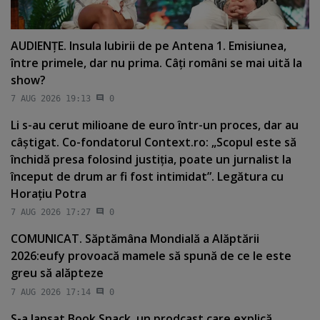
AUDIENŢE. Insula Iubirii de pe Antena 1. Emisiunea,
între primele, dar nu prima. Câţi români se mai uită la
show?
7 AUG 2026 19:13
0
Li s-au cerut milioane de euro într-un proces, dar au
câştigat. Co-fondatorul Context.ro: „Scopul este să
închidă presa folosind justiţia, poate un jurnalist la
început de drum ar fi fost intimidat”. Legătura cu
Horaţiu Potra
7 AUG 2026 17:27
0
COMUNICAT. Săptămâna Mondială a Alăptării
2026:eufy provoacă mamele să spună de ce le este
greu să alăpteze
7 AUG 2026 17:14
0
S-a lansat Book Snack, un prodcast care explică