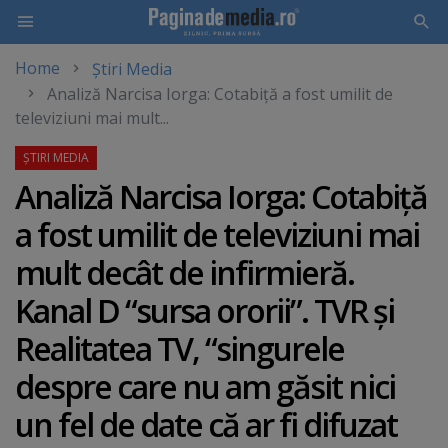
Home
Știri Media
Skip
Analiză Narcisa Iorga: Cotabiţă a fost umilit de
to
televiziuni mai mult...
main
content
Analiză Narcisa Iorga: Cotabiţă
a fost umilit de televiziuni mai
mult decât de infirmieră.
Kanal D “sursa ororii”. TVR şi
Realitatea TV, “singurele
despre care nu am găsit nici
un fel de date că ar fi difuzat