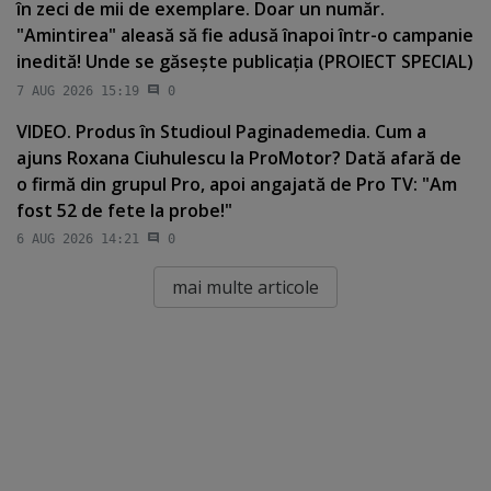
în zeci de mii de exemplare. Doar un număr.
"Amintirea" aleasă să fie adusă înapoi într-o campanie
inedită! Unde se găseşte publicaţia (PROIECT SPECIAL)
7 AUG 2026 15:19
0
VIDEO. Produs în Studioul Paginademedia. Cum a
ajuns Roxana Ciuhulescu la ProMotor? Dată afară de
o firmă din grupul Pro, apoi angajată de Pro TV: "Am
fost 52 de fete la probe!"
6 AUG 2026 14:21
0
mai multe articole