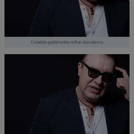
Cotabita-publimedia-mihai-dascalescu