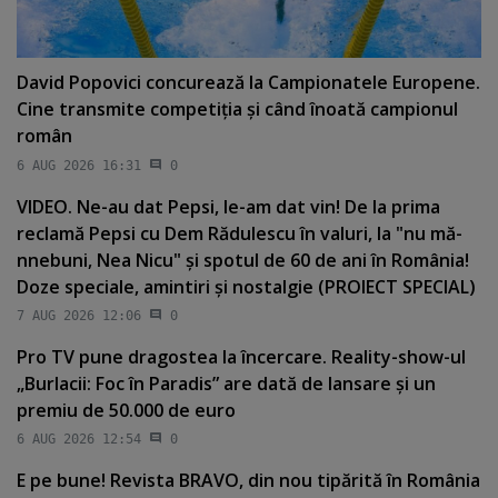
David Popovici concurează la Campionatele Europene.
Cine transmite competiţia şi când înoată campionul
român
6 AUG 2026 16:31
0
VIDEO. Ne-au dat Pepsi, le-am dat vin! De la prima
reclamă Pepsi cu Dem Rădulescu în valuri, la "nu mă-
nnebuni, Nea Nicu" şi spotul de 60 de ani în România!
Doze speciale, amintiri şi nostalgie (PROIECT SPECIAL)
7 AUG 2026 12:06
0
Pro TV pune dragostea la încercare. Reality-show-ul
„Burlacii: Foc în Paradis” are dată de lansare şi un
premiu de 50.000 de euro
6 AUG 2026 12:54
0
E pe bune! Revista BRAVO, din nou tipărită în România