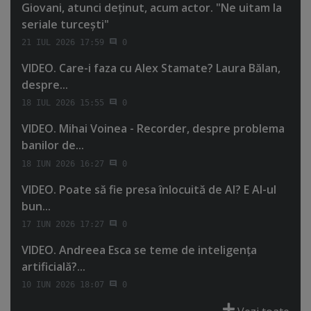
Giovani, atunci deţinut, acum actor. "Ne uitam la
seriale turceşti"
21 IUL 2026 17:59
0
VIDEO. Care-i faza cu Alex Stamate? Laura Bălan,
despre...
18 IUL 2026 15:55
0
VIDEO. Mihai Voinea - Recorder, despre problema
banilor de...
18 IUN 2026 16:27
0
VIDEO. Poate să fie presa înlocuită de AI? E AI-ul
bun...
17 IUN 2026 17:27
0
VIDEO. Andreea Esca se teme de inteligenţa
artificială?...
10 IUN 2026 18:07
0