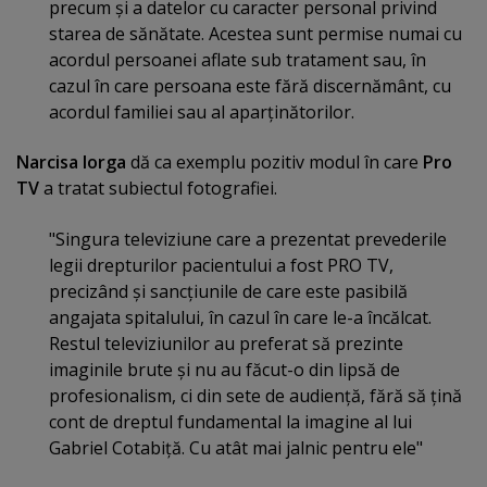
precum şi a datelor cu caracter personal privind
starea de sănătate. Acestea sunt permise numai cu
acordul persoanei aflate sub tratament sau, în
cazul în care persoana este fără discernământ, cu
acordul familiei sau al aparţinătorilor.
Narcisa Iorga
dă ca exemplu pozitiv modul în care
Pro
TV
a tratat subiectul fotografiei.
"Singura televiziune care a prezentat prevederile
legii drepturilor pacientului a fost PRO TV,
precizând şi sancţiunile de care este pasibilă
angajata spitalului, în cazul în care le-a încălcat.
Restul televiziunilor au preferat să prezinte
imaginile brute şi nu au făcut-o din lipsă de
profesionalism, ci din sete de audienţă, fără să ţină
cont de dreptul fundamental la imagine al lui
Gabriel Cotabiţă. Cu atât mai jalnic pentru ele"