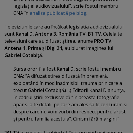
legislaţiei audiovizualului”, scrie fostul membru
CNA în
analiza publicată pe blog
.
Televiziunile care au încălcat legislaţia audiovizualului
sunt
Kanal D
,
Antena 3
,
România TV
,
B1 TV
. Celelalte
televiziuni care au difuzat ştirea, anume
PRO TV
,
Antena 1
,
Prima
şi
Digi 24
, au blurat imaginea lui
Gabriel Cotabiţă
.
Sursa ororii” a fost
Kanal D
, scrie fostul membru
CNA
: “A difuzat ştirea difuzată în premieră,
exploatând în mod inadmisibil trauma prin care a
trecut Gabriel Cotabiţă.(…) Editorii Kanal D anunţă,
în cadrul ştirii exclusive că ”în această fotografie
apar şi alte detalii pe care am ales să le cenzurăm şi
despre care nu vom vorbi din respect pentru artist
şi pentru familia acestuia”. Cinism fără margini!”
“
B1 TV
a exploatat subiectul, într-un mod mai pervers