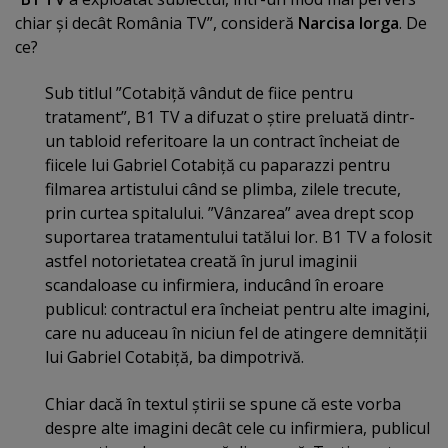
chiar şi decât România TV”, consideră
Narcisa Iorga
. De
ce?
Sub titlul ”Cotabiţă vândut de fiice pentru
tratament”, B1 TV a difuzat o ştire preluată dintr-
un tabloid referitoare la un contract încheiat de
fiicele lui Gabriel Cotabiţă cu paparazzi pentru
filmarea artistului când se plimba, zilele trecute,
prin curtea spitalului. ”Vânzarea” avea drept scop
suportarea tratamentului tatălui lor. B1 TV a folosit
astfel notorietatea creată în jurul imaginii
scandaloase cu infirmiera, inducând în eroare
publicul: contractul era încheiat pentru alte imagini,
care nu aduceau în niciun fel de atingere demnităţii
lui Gabriel Cotabiţă, ba dimpotrivă.
Chiar dacă în textul ştirii se spune că este vorba
despre alte imagini decât cele cu infirmiera, publicul