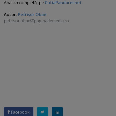
Analiza completă, pe
CutiaPandorei.net
Autor:
Petrişor Obae
petrisor.obae
paginademedia.ro
Facebook