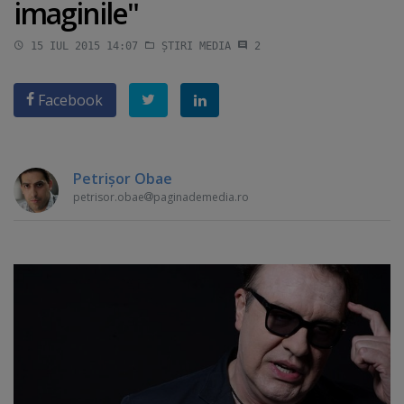
imaginile"
15 IUL 2015 14:07
ȘTIRI MEDIA
2
Facebook
Petrişor Obae
petrisor.obae
paginademedia.ro