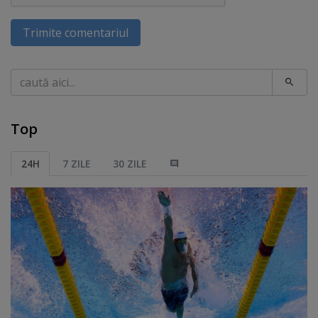
Trimite comentariul
Caută
Top
24H
7 ZILE
30 ZILE