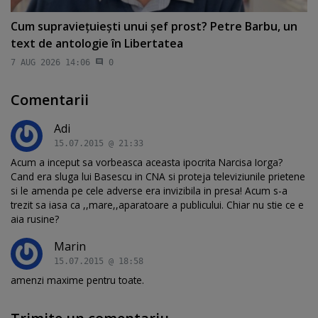
Cum supravieţuieşti unui şef prost? Petre Barbu, un
text de antologie în Libertatea
7 AUG 2026 14:06
0
Comentarii
Adi
15.07.2015 @ 21:33
Acum a inceput sa vorbeasca aceasta ipocrita Narcisa Iorga?
Cand era sluga lui Basescu in CNA si proteja televiziunile prietene
si le amenda pe cele adverse era invizibila in presa! Acum s-a
trezit sa iasa ca ,,mare,,aparatoare a publicului. Chiar nu stie ce e
aia rusine?
Marin
15.07.2015 @ 18:58
amenzi maxime pentru toate.