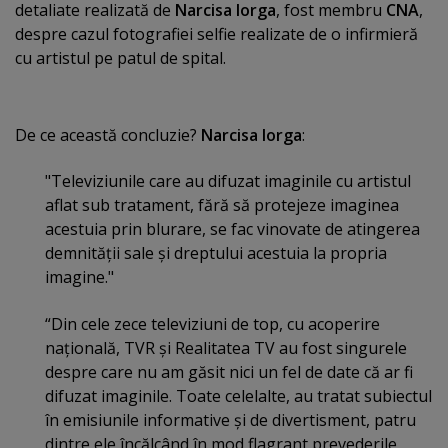
detaliate realizată de
Narcisa Iorga
, fost membru
CNA
,
despre cazul fotografiei selfie realizate de o infirmieră
cu artistul pe patul de spital.
De ce această concluzie?
Narcisa Iorga
:
"Televiziunile care au difuzat imaginile cu artistul
aflat sub tratament, fără să protejeze imaginea
acestuia prin blurare, se fac vinovate de atingerea
demnităţii sale şi dreptului acestuia la propria
imagine."
“Din cele zece televiziuni de top, cu acoperire
naţională, TVR şi Realitatea TV au fost singurele
despre care nu am găsit nici un fel de date că ar fi
difuzat imaginile. Toate celelalte, au tratat subiectul
în emisiunile informative şi de divertisment, patru
dintre ele încălcând în mod flagrant prevederile