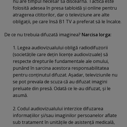
nu are timpul necesar să discearnă. Tactica este
folosită adesea în presa tabloidă şi online pentru
atragerea cititorilor, dar o televiziune are alte
obligaţii, pe care însă B1 TV a preferat să le încalce.
De ce nu trebuia difuzată imaginea?
Narcisa Iorga:
1. Legea audiovizualului obligă radiodifuzorii
(societăţile care deţin licenţe audiovizuale) să
respecte drepturile fundamentale ale omului,
punând în sarcina acestora responsabilitatea
pentru conţinutul difuzat. Aşadar, televiziunile nu
se pot prevala de scuza că au difuzat imagini
preluate din presă. Odată ce le-au difuzat, şi le
asumă.
2. Codul audiovizualului interzice difuzarea
informaţiilor şi/sau imaginilor persoanelor aflate
sub tratament în unităţile de asistenţă medicală,