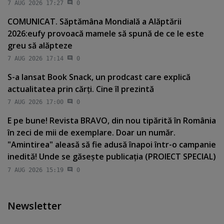
7 AUG 2026 17:27
0
COMUNICAT. Săptămâna Mondială a Alăptării
2026:eufy provoacă mamele să spună de ce le este
greu să alăpteze
7 AUG 2026 17:14
0
S-a lansat Book Snack, un prodcast care explică
actualitatea prin cărţi. Cine îl prezintă
7 AUG 2026 17:00
0
E pe bune! Revista BRAVO, din nou tipărită în România
în zeci de mii de exemplare. Doar un număr.
"Amintirea" aleasă să fie adusă înapoi într-o campanie
inedită! Unde se găseşte publicaţia (PROIECT SPECIAL)
7 AUG 2026 15:19
0
Newsletter