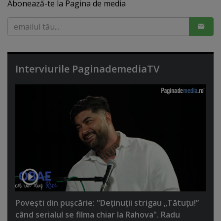
Abonează-te la Pagina de media
Interviurile PaginademediaTV
Poveşti din puşcărie: "Deţinuţii strigau „Tătuţu!”
când serialul se filma chiar la Rahova". Radu