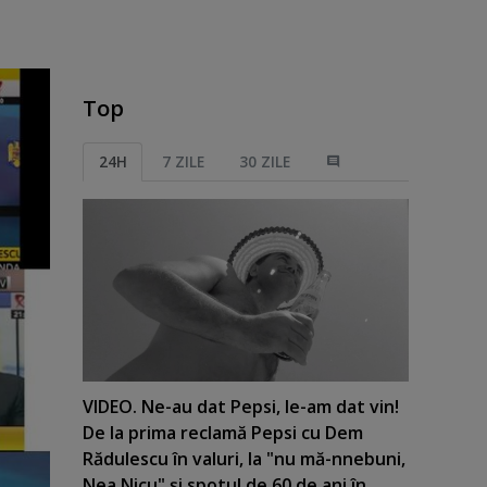
Top
24H
7 ZILE
30 ZILE
VIDEO. Ne-au dat Pepsi, le-am dat vin!
De la prima reclamă Pepsi cu Dem
Rădulescu în valuri, la "nu mă-nnebuni,
Nea Nicu" şi spotul de 60 de ani în