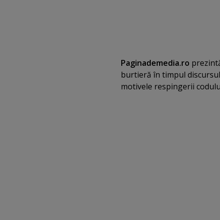
Paginademedia.ro
prezintă
burtieră în timpul discursul
motivele respingerii codului