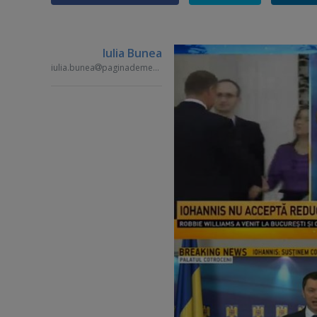
Iulia Bunea
iulia.bunea
paginademedia.ro