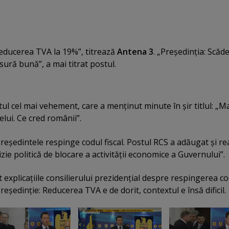
educerea TVA la 19%”, titrează
Antena 3
. „Preşedinţia: Scăd
ură bună”, a mai titrat postul.
ul cel mai vehement, care a menţinut minute în şir titlul: „M
lui. Ce cred românii”.
Preşedintele respinge codul fiscal. Postul RCS a adăugat şi re
izie politică de blocare a activităţii economice a Guvernului”.
 explicaţiile consilierului prezidenţial despre respingerea co
reşedinţie: Reducerea TVA e de dorit, contextul e însă dificil.