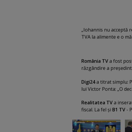
„Iohannis nu acceptă r
TVA la alimente e o măs
România TV
a fost post
răzgândire a preşedinte
Digi24
a titrat simplu: 
lui Victor Ponta: „O dec
Realitatea TV
a inserat
fiscal. La fel şi
B1 TV
- P