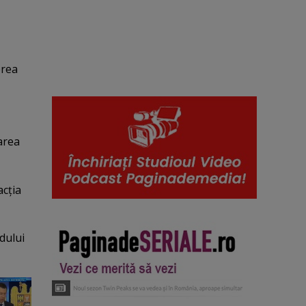
erea
area
acţia
dului