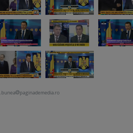
a.bunea
paginademedia.ro