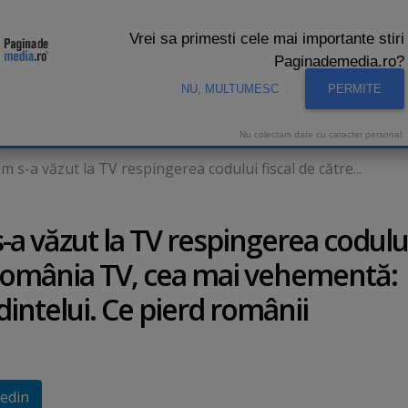
Vrei sa primesti cele mai importante stiri
Paginademedia.ro?
NU, MULTUMESC
PERMITE
CNA
INTERVIURI VIDEO
STUDIO VIDEO
AUDIENTE 
Nu colectam date cu caracter personal.
-a văzut la TV respingerea codului fiscal de către...
 văzut la TV respingerea codulu
. România TV, cea mai vehementă:
intelui. Ce pierd românii
edin