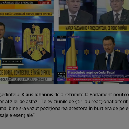
şedintelui
Klaus Iohannis
de a retrimite la Parlament noul c
r al zilei de astăzi. Televiziunile de ştiri au reacţionat diferit 
l mai bine s-a văzut poziţionarea acestora în burtiera de pe e
ajele esenţiale”.