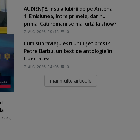
AUDIENŢE. Insula Iubirii de pe Antena
1. Emisiunea, între primele, dar nu
prima. Câţi români se mai uită la show?
7 AUG 2026 19:13
0
Cum supravieţuieşti unui şef prost?
Petre Barbu, un text de antologie în
Libertatea
7 AUG 2026 14:06
0
mai multe articole
od
la
cran,