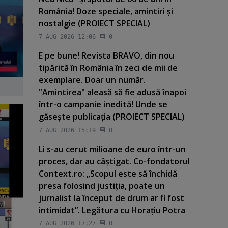
România! Doze speciale, amintiri şi
nostalgie (PROIECT SPECIAL)
7 AUG 2026 12:06
0
E pe bune! Revista BRAVO, din nou
tipărită în România în zeci de mii de
exemplare. Doar un număr.
"Amintirea" aleasă să fie adusă înapoi
într-o campanie inedită! Unde se
găseşte publicaţia (PROIECT SPECIAL)
7 AUG 2026 15:19
0
Li s-au cerut milioane de euro într-un
proces, dar au câştigat. Co-fondatorul
Context.ro: „Scopul este să închidă
presa folosind justiţia, poate un
jurnalist la început de drum ar fi fost
intimidat”. Legătura cu Horaţiu Potra
7 AUG 2026 17:27
0