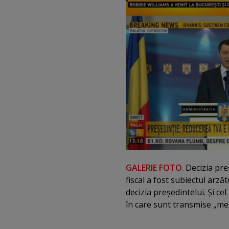
GALERIE FOTO
.
Decizia pre
fiscal a fost subiectul arzăto
decizia preşedintelui. Şi ce
în care sunt transmise „mes