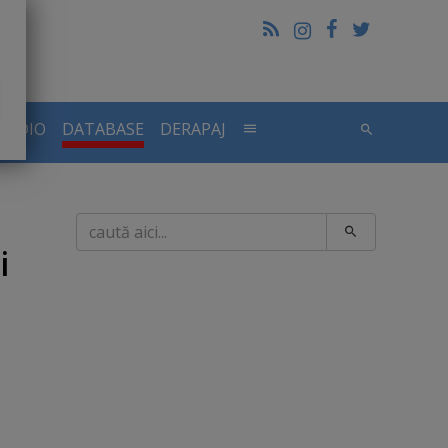
RADIO
DATABASE
DERAPAJ
Caută
i