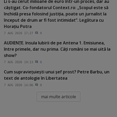
Li s-au cerut milioane de euro într-un proces, dar au
câştigat. Co-fondatorul Context.ro: „Scopul este să
închidă presa folosind justiţia, poate un jurnalist la
început de drum ar fi fost intimidat”. Legătura cu
Horaţiu Potra
7 AUG 2026 17:27
0
AUDIENŢE. Insula Iubirii de pe Antena 1. Emisiunea,
între primele, dar nu prima. Câţi români se mai uită la
show?
7 AUG 2026 19:13
0
Cum supravieţuieşti unui şef prost? Petre Barbu, un
text de antologie în Libertatea
7 AUG 2026 14:06
0
mai multe articole