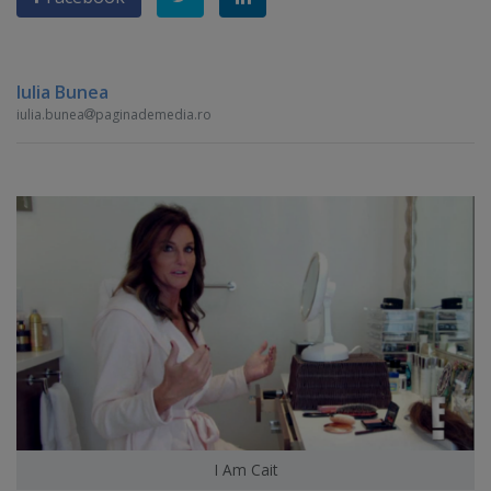
Iulia Bunea
iulia.bunea
paginademedia.ro
I Am Cait