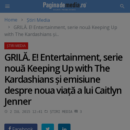
Home
Știri Media
Skip
GRILĂ. E! Entertainment, serie nouă Keeping Up
to
with The Kardashians şi...
main
content
GRILĂ. E! Entertainment, serie
nouă Keeping Up with The
Kardashians şi emisiune
despre noua viaţă a lui Caitlyn
Jenner
2 IUL 2015 12:41
ȘTIRI MEDIA
3
Facebook