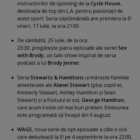
instructorilor de spinning de la
Cycle House
,
destinaţia de top din L.A. pentru pasionaţii de
acest sport. Seria săptămânală are premiera la E!
vineri, 17 iulie, la ora 21:00.
De sâmbătă, 25 iulie, de la ora
23:30, pregăteşte patru episoade ale seriei
Sex
with Brody
, un talk-show inspirat de seria
podcast a lui
Brody Jenner.
Seria
Stewarts & Hamiltons
urmăreşte familiile
amestecate ale
Alanei Stewart
(plus copiii ei,
Kimberly Stewart, Ashley Hamilton şi Sean
Stewart) şi a fostului ei soţ,
George Hamilton
,
care acum îi este cel mai bun prieten. Emisiunea
este programată să începă din 9 august.
WAGS
, noua serie de opt episoade a câte o oră
care debutează la E! pe 4 septembrie la ora 22:00,