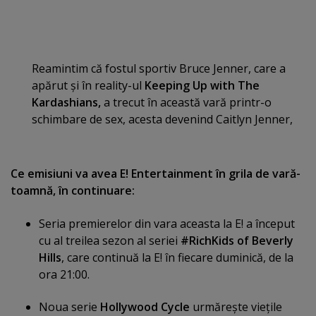
Reamintim că fostul sportiv Bruce Jenner, care a
apărut şi în reality-ul
Keeping Up with The
Kardashians,
a trecut în această vară printr-o
schimbare de sex, acesta devenind Caitlyn Jenner,
Ce emisiuni va avea E! Entertainment în grila de vară-
toamnă, în continuare:
Seria premierelor din vara aceasta la E! a început
cu al treilea sezon al seriei
#RichKids of Beverly
Hills
, care continuă la E! în fiecare duminică, de la
ora 21:00.
Noua serie
Hollywood Cycle
urmăreşte vieţile