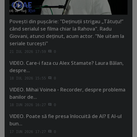
Poveşti din puşcărie: "Deţinuţii strigau „Tătuţu!”
când serialul se filma chiar la Rahova". Radu
Giovani, atunci deţinut, acum actor. "Ne uitam la
seriale turceşti"
21 IUL 2026 17:59
0
VIDEO. Care-i faza cu Alex Stamate? Laura Bălan,
despre...
18 IUL 2026 15:55
0
VIDEO. Mihai Voinea - Recorder, despre problema
banilor de...
18 IUN 2026 16:27
0
VIDEO. Poate să fie presa înlocuită de AI? E AI-ul
bun...
17 IUN 2026 17:27
0