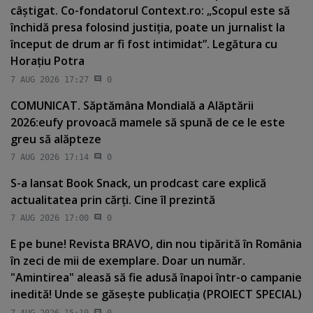
câştigat. Co-fondatorul Context.ro: „Scopul este să
închidă presa folosind justiţia, poate un jurnalist la
început de drum ar fi fost intimidat”. Legătura cu
Horaţiu Potra
7 AUG 2026 17:27
0
COMUNICAT. Săptămâna Mondială a Alăptării
2026:eufy provoacă mamele să spună de ce le este
greu să alăpteze
7 AUG 2026 17:14
0
S-a lansat Book Snack, un prodcast care explică
actualitatea prin cărţi. Cine îl prezintă
7 AUG 2026 17:00
0
E pe bune! Revista BRAVO, din nou tipărită în România
în zeci de mii de exemplare. Doar un număr.
"Amintirea" aleasă să fie adusă înapoi într-o campanie
inedită! Unde se găseşte publicaţia (PROIECT SPECIAL)
7 AUG 2026 15:19
0