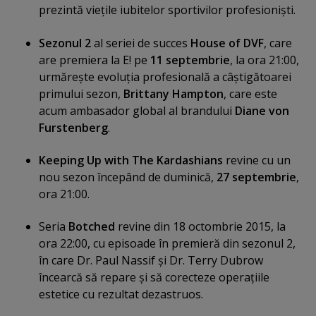
prezintă vieţile iubitelor sportivilor profesionişti.
Sezonul 2
al seriei de succes
House of DVF
, care
are premiera la E! pe
11 septembrie
, la ora 21:00,
urmăreşte evoluţia profesională a câştigătoarei
primului sezon,
Brittany Hampton
, care este
acum ambasador global al brandului
Diane von
Furstenberg
.
Keeping Up with The Kardashians
revine cu un
nou sezon începând de duminică,
27 septembrie
,
ora 21:00.
Seria
Botched
revine din 18 octombrie 2015, la
ora 22:00, cu episoade în premieră din sezonul 2,
în care Dr. Paul Nassif şi Dr. Terry Dubrow
încearcă să repare şi să corecteze operaţiile
estetice cu rezultat dezastruos.