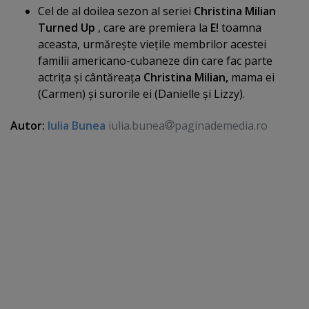
Cel de al doilea sezon al seriei
Christina Milian
Turned Up
, care are premiera la
E!
toamna
aceasta, urmăreşte vieţile membrilor acestei
familii americano-cubaneze din care fac parte
actriţa şi cântăreaţa
Christina Milian,
mama ei
(Carmen) şi surorile ei (Danielle şi Lizzy).
Autor:
Iulia Bunea
iulia.bunea
paginademedia.ro