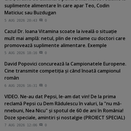
suplimente alimentare în care apar Teo, Codin
Maticiuc sau Buzdugan
5 AUG 2026 20:43
0
Cazul Dr. Ioana Vitamina scoate la iveală o situaţie
mult mai amplă: netul, plin de reclame cu doctori care
promovează suplimente alimentare. Exemple
5 AUG 2026 18:16
0
David Popovici concurează la Campionatele Europene.
Cine transmite competiţia şi când înoată campionul
român
6 AUG 2026 16:31
0
VIDEO. Ne-au dat Pepsi, le-am dat vin! De la prima
reclamă Pepsi cu Dem Rădulescu în valuri, la "nu mă-
nnebuni, Nea Nicu" şi spotul de 60 de ani în România!
Doze speciale, amintiri şi nostalgie (PROIECT SPECIAL)
7 AUG 2026 12:06
0