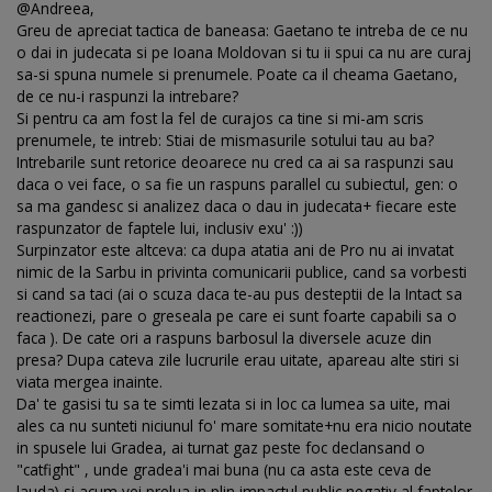
@Andreea,
Greu de apreciat tactica de baneasa: Gaetano te intreba de ce nu
o dai in judecata si pe Ioana Moldovan si tu ii spui ca nu are curaj
sa-si spuna numele si prenumele. Poate ca il cheama Gaetano,
de ce nu-i raspunzi la intrebare?
Si pentru ca am fost la fel de curajos ca tine si mi-am scris
prenumele, te intreb: Stiai de mismasurile sotului tau au ba?
Intrebarile sunt retorice deoarece nu cred ca ai sa raspunzi sau
daca o vei face, o sa fie un raspuns parallel cu subiectul, gen: o
sa ma gandesc si analizez daca o dau in judecata+ fiecare este
raspunzator de faptele lui, inclusiv exu' :))
Surpinzator este altceva: ca dupa atatia ani de Pro nu ai invatat
nimic de la Sarbu in privinta comunicarii publice, cand sa vorbesti
si cand sa taci (ai o scuza daca te-au pus desteptii de la Intact sa
reactionezi, pare o greseala pe care ei sunt foarte capabili sa o
faca ). De cate ori a raspuns barbosul la diversele acuze din
presa? Dupa cateva zile lucrurile erau uitate, apareau alte stiri si
viata mergea inainte.
Da' te gasisi tu sa te simti lezata si in loc ca lumea sa uite, mai
ales ca nu sunteti niciunul fo' mare somitate+nu era nicio noutate
in spusele lui Gradea, ai turnat gaz peste foc declansand o
"catfight" , unde gradea'i mai buna (nu ca asta este ceva de
lauda) si acum vei prelua in plin impactul public negativ al faptelor