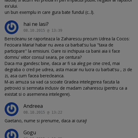
ex'ului.
un bun exemplu in care gura bate fundul (c...l).
hai ne lasi?
08.10.2015 @ 13:39
Berecleanu se raporteaza la Zaharescu precum Udrea la Cocos:
Fecioara Maria! habar nu avea ca barbat'su lua "taxa de
participare" la emisiuni. Oare isi inchipuia ca banii aia ii face
domnu' viitor consul seara, pe centura?
Daca ma gandesc bine, daca ar fi sa aleg pe cine cred, mai
degraba o cred pe udrea, asta macar nu lucra cu barbat'su , zi de
zi, asa cum facea berecleanca.
M-as amuza sa vad ca scoate Gradea intelegerea facuta la
petrovici si semnata inclusiv de madam zaharescu (pentru ca a
existat si o asemenea intelegere).
Andreea
08.10.2015 @ 13:22
Gaetano, nume si prenume, daca ai curaj!
Gogu