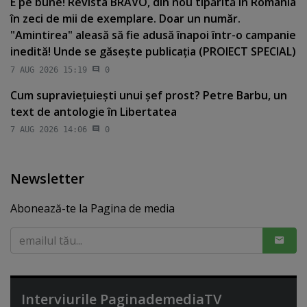
E pe bune! Revista BRAVO, din nou tipărită în România
în zeci de mii de exemplare. Doar un număr.
"Amintirea" aleasă să fie adusă înapoi într-o campanie
inedită! Unde se găseşte publicaţia (PROIECT SPECIAL)
7 AUG 2026 15:19
0
Cum supravieţuieşti unui şef prost? Petre Barbu, un
text de antologie în Libertatea
7 AUG 2026 14:06
0
Newsletter
Abonează-te la Pagina de media
Interviurile PaginademediaTV