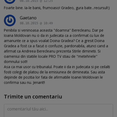
08.10.2015 @ 12:25
Foarte bine. Ia-le banii, frumoaso! Gradeo, gura bate...recursul!:)
Gaetano
08.10.2015 @ 10:49
Penibila si veninoasa aceasta "doamna" Berecleanu. Dar pe
Ioana Moldovan nu o da in judecata ca a confirmat cu lux de
amanunte ce a spus voalat Doina Gradea? Ce a gresit Doina
Gradea a fost ca a facut o confuzie, pardonabila, atunci cand a
afirmat ca Andreea Berecleanu prezenta Stirile diminetii. Si
oameniui din statiile locale PRO TV stiau de "metehnele"
domnului sot!!
Asa ca mai usor cu tribunalul. Poate ii da in judecata si pe ceilalti
fosti colegi de platou de la emisiunea de dimineata. Sau asta
depinde de pozitia lor fata de afirmatiile Ioanei Moldovan le
confirma sau nu. Jenant!!
Trimite un comentariu
Comentariu