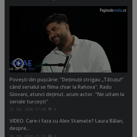
Poveşti din puşcărie: "Deţinuţii strigau „Tătuţu!”
când serialul se filma chiar la Rahova". Radu
Giovani, atunci deţinut, acum actor. "Ne uitam la
seriale turceşti"
21 IUL 2026 17:59
0
VIDEO. Care-i faza cu Alex Stamate? Laura Bălan,
despre...
18 IUL 2026 15:55
0