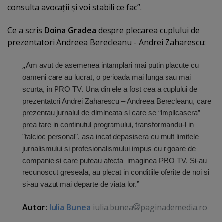
consulta avocaţii şi voi stabili ce fac”.
Ce a scris
Doina Gradea
despre plecarea cuplului de
prezentatori Andreea Berecleanu - Andrei Zaharescu:
„
Am avut de asemenea intamplari mai putin placute cu
oameni care au lucrat, o perioada mai lunga sau mai
scurta, in PRO TV.
Una din ele a fost cea a cuplului de
prezentatori Andrei Zaharescu – Andreea Berecleanu, care
prezentau jurnalul de dimineata si care se “implicasera”
prea tare in continutul programului, transformandu-l in
"talcioc personal", asa incat depasisera cu mult limitele
jurnalismului si profesionalismului impus cu rigoare de
companie si care puteau afecta imaginea PRO TV. Si-au
recunoscut greseala, au plecat in conditiile oferite de noi si
si-au vazut mai departe de viata lor.”
Autor:
Iulia Bunea
iulia.bunea
paginademedia.ro