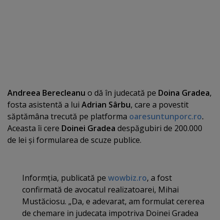
Andreea Berecleanu
o dă în judecată pe
Doina Gradea
,
fosta asistentă a lui
Adrian Sârbu
, care a povestit
săptămâna trecută pe platforma
oaresuntunporc.ro
.
Aceasta îi cere
Doinei Gradea
despăgubiri de 200.000
de lei şi formularea de scuze publice.
Informţia, publicată pe
wowbiz.ro
, a fost
confirmată de avocatul realizatoarei, Mihai
Mustăciosu. „Da, e adevarat, am formulat cererea
de chemare in judecata impotriva Doinei Gradea