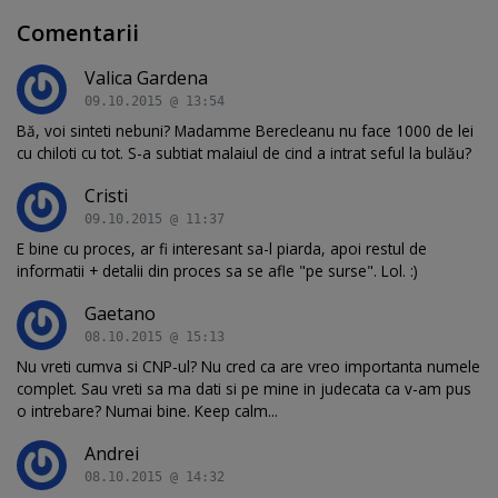
Comentarii
Valica Gardena
09.10.2015 @ 13:54
Bă, voi sinteti nebuni? Madamme Berecleanu nu face 1000 de lei
cu chiloti cu tot. S-a subtiat malaiul de cind a intrat seful la bulău?
Cristi
09.10.2015 @ 11:37
E bine cu proces, ar fi interesant sa-l piarda, apoi restul de
informatii + detalii din proces sa se afle "pe surse". Lol. :)
Gaetano
08.10.2015 @ 15:13
Nu vreti cumva si CNP-ul? Nu cred ca are vreo importanta numele
complet. Sau vreti sa ma dati si pe mine in judecata ca v-am pus
o intrebare? Numai bine. Keep calm...
Andrei
08.10.2015 @ 14:32