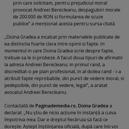
prin care solicitam, pentru prejudiciul moral
provocat Andreei Berecleanu, despagubiri morale
de 200.000 de RON si formularea de scuze
publice” a menţionat acesta pentru sursa citată.
„Doina Gradea a incalcat prin materialele publicate de
ea distinctia foarte clara intre opinii si fapte. In
momentul in care Doina Gradea scrie despre fapte,
trebuie sa le si probeze. A facut doua tipuri de afirmatii
la adresa Andreei Berecleanu: in primul rand, a
discreditat-o pe plan profesional, in al doilea rand - i-a
atribuit fapte reprobabile, din punct de vedere moral, si
pedepsibile, din punct de vedere, legal”, a aratat
avocatul Andreei Berecleanu.
Contactată de
Paginademedia.ro
,
Doina Gradea
a
declarat: „Nu ştiu de nicio acţiune în instanţă a cuiva
împotriva mea. Dar e dreptul fiecăruia să facă ce
doreşte. Aştept înştiinţarea oficială, după care îmi voi