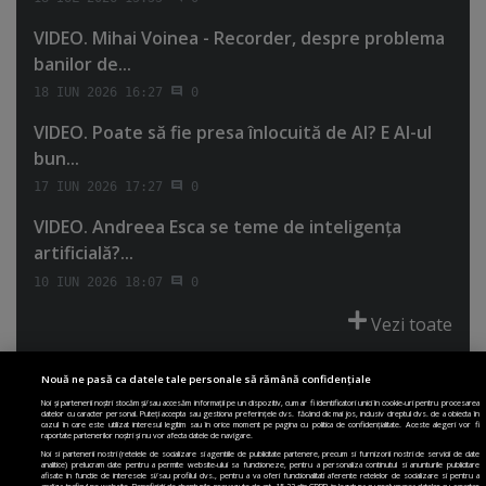
VIDEO. Mihai Voinea - Recorder, despre problema
banilor de...
18 IUN 2026 16:27
0
VIDEO. Poate să fie presa înlocuită de AI? E AI-ul
bun...
17 IUN 2026 17:27
0
VIDEO. Andreea Esca se teme de inteligenţa
artificială?...
10 IUN 2026 18:07
0
Vezi toate
Nouă ne pasă ca datele tale personale să rămână confidențiale
Noi și partenerii noștri stocăm și/sau accesăm informații pe un dispozitiv, cum ar fi identificatori unici în cookie-uri pentru procesarea
datelor cu caracter personal. Puteți accepta sau gestiona preferințele dvs. făcând clic mai jos, inclusiv dreptul dvs. de a obiecta în
cazul în care este utilizat interesul legitim sau în orice moment pe pagina cu politica de confidențialitate. Aceste alegeri vor fi
PRIMA PAGINĂ
POLITICA DE COLECTARE ACORD COOKIE
raportate partenerilor noștri și nu vor afecta datele de navigare.
POLITICA DE CONFIDENȚIALITATE
DESPRE SITE
ECHIPA
Noi si partenerii nostri (retelele de socializare si agentiile de publicitate partenere, precum si furnizorii nostri de servicii de date
analitice) prelucram date pentru a permite website-ului sa functioneze, pentru a personaliza continutul si anunturile publicitare
DESPRE MINE
JOBURI
CONTACT
ARHIVA
afisate in functie de interesele si/sau profilul dvs., pentru a va oferi functionalitati aferente retelelor de socializare si pentru a
analiza traficul pe website. Beneficiati de drepturile prevazute de art. 15-22 din GDPR in legatura cu prelucrarea datelor cu caracter